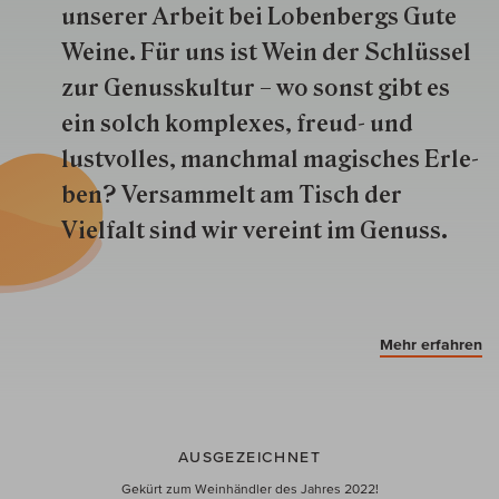
unserer Arbeit bei Lobenbergs Gute
Weine. Für uns ist Wein der Schlüs­sel
zur Genuss­kultur – wo sonst gibt es
ein solch kom­plexes, freud- und
lustvolles, manchmal ma­gisch­es Er­le­
ben? Versammelt am Tisch der
Vielfalt sind wir ver­eint im Genuss.
Mehr erfahren
AUSGEZEICHNET
Gekürt zum Weinhändler des Jahres 2022!