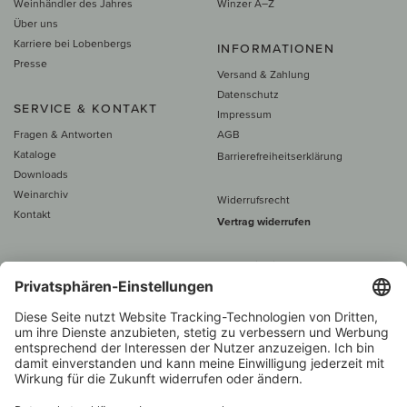
Weinhändler des Jahres
Winzer A–Z
Über uns
Karriere bei Lobenbergs
INFORMATIONEN
Presse
Versand & Zahlung
Datenschutz
SERVICE & KONTAKT
Impressum
Fragen & Antworten
AGB
Kataloge
Barrierefreiheitserklärung
Downloads
Weinarchiv
Widerrufsrecht
Kontakt
Vertrag widerrufen
Alle Preise inkl. MwSt., zzgl. 5 €
Versand
– ab
60 € versand­kosten­
frei