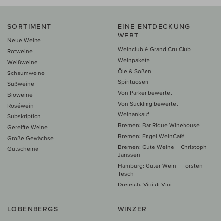
SORTIMENT
EINE ENTDECKUNG
WERT
Neue Weine
Weinclub & Grand Cru Club
Rotweine
Weinpakete
Weißweine
Öle & Soßen
Schaumweine
Spirituosen
Süßweine
Von Parker bewertet
Bioweine
Von Suckling bewertet
Roséwein
Weinankauf
Subskription
Bremen: Bar Rique Winehouse
Gereifte Weine
Bremen: Engel WeinCafé
Große Gewächse
Bremen: Gute Weine – Christoph
Gutscheine
Janssen
Hamburg: Guter Wein – Torsten
Tesch
Dreieich: Vini di Vini
LOBENBERGS
WINZER