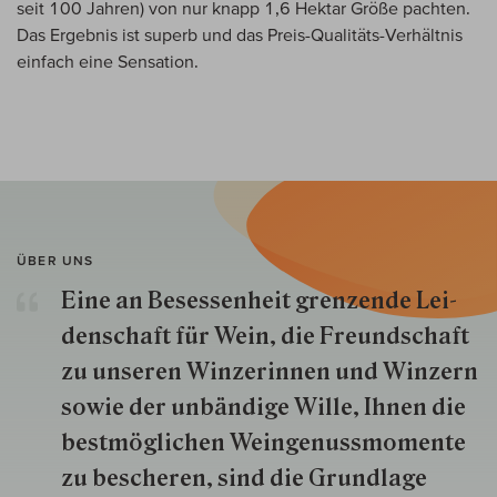
seit 100 Jahren) von nur knapp 1,6 Hektar Größe pachten.
Das Ergebnis ist superb und das Preis-Qualitäts-Verhältnis
einfach eine Sensation.
ÜBER UNS
Eine an Besessenheit gren­zende Lei­
den­schaft für Wein, die Freund­schaft
zu unseren Win­zer­innen und Win­zern
so­wie der un­bän­dige Wille, Ihnen die
best­mög­lich­en Wein­genuss­momente
zu besche­ren, sind die Grund­lage