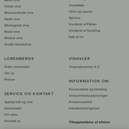
Vinpakker
Hvide vine
Olier og saucer
Mousserende vine
Spiritus
Søde vine
Vurderet af Parker
Økologiske vine
Vurderet af Suckling
Rosé-vine
Køb af vin
Modne vine
Große Gewächse
LOBENBERGS
VINAVLER
Årets vinhandler
Vinproducenter A-Z
Om os
Presse
INFORMATION OM
Forsendelse og betaling
SERVICE OG KONTAKT
Virksomhedsoplysninger
Spørgsmål og svar
Privatlivspolitik
Downloads
Handelsbetingelser
Vin-arkiv
Kontakt os
Tilbagekaldelse af aftalen