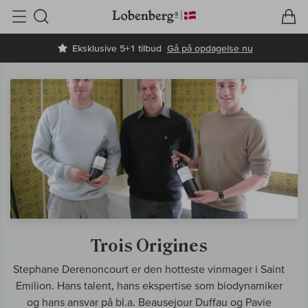
V
I
Søg
Eksklusive 5+1 tilbud
Gå på opdagelse nu
Trois Origines
Stephane Derenoncourt er den hotteste vinmager i Saint
Emilion. Hans talent, hans ekspertise som biodynamiker
og hans ansvar på bl.a. Beausejour Duffau og Pavie