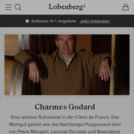
V
W
Suche
Exklusive 5+1 Angebote
Jetzt entdecken
Charmes Godard
Eine weitere Ruhmestat in der Côtes de Francs. Das
Weingut gehört wie das Nachbargut Puygueraud dem
von Pavie Macquin, Larcisse Ducasse und Beauséjour