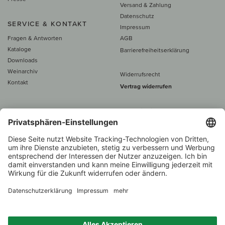
Versand & Zahlung
Datenschutz
SERVICE & KONTAKT
Impressum
Fragen & Antworten
AGB
Kataloge
Barrierefreiheitserklärung
Downloads
Weinarchiv
Widerrufsrecht
Kontakt
Vertrag widerrufen
Alle Preise inkl. MwSt., zzgl. 5 €
Versand
– ab
60 € versand­kosten­
frei
Beratung unter
+49 421 696 797-0
1.000 Winzer –
Weinhändler