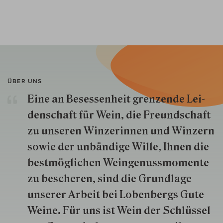
ÜBER UNS
Eine an Besessenheit gren­zende Lei­
den­schaft für Wein, die Freund­schaft
zu unseren Win­zer­innen und Win­zern
so­wie der un­bän­dige Wille, Ihnen die
best­mög­lich­en Wein­genuss­momente
zu besche­ren, sind die Grund­lage
unserer Arbeit bei Lobenbergs Gute
Weine. Für uns ist Wein der Schlüs­sel