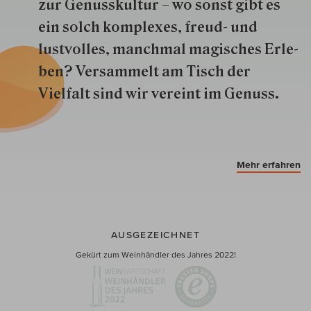
zur Genuss­kultur – wo sonst gibt es
ein solch kom­plexes, freud- und
lustvolles, manchmal ma­gisch­es Er­le­
ben? Versammelt am Tisch der
Vielfalt sind wir ver­eint im Genuss.
Mehr erfahren
AUSGEZEICHNET
Gekürt zum Weinhändler des Jahres 2022!