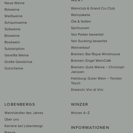
Neue Weine
Weinclub & Grand Cru Club
Rotweine
Weinpakete
Weißweine
Öle & Soßen
Schaumweine
Spirituosen
Süßweine
Von Parker bewertet
Bioweine
Von Suckling bewertet
Roséwein
Weinankauf
Subskription
Bremen: Bar Rique Winehouse
Gereifte Weine
Bremen: Engel WeinCafé
Große Gewächse
Bremen: Gute Weine – Christoph
Gutscheine
Janssen
Hamburg: Guter Wein – Torsten
Tesch
Dreieich: Vini di Vini
LOBENBERGS
WINZER
Weinhändler des Jahres
Winzer A–Z
Über uns
Karriere bei Lobenbergs
INFORMATIONEN
Presse