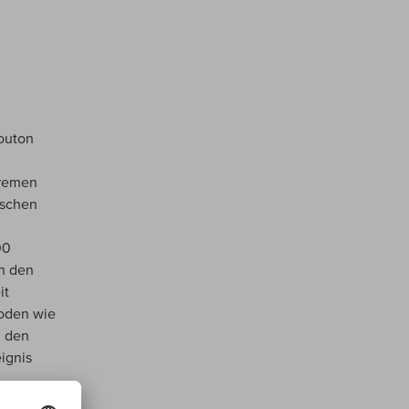
Mouton
tremen
ischen
00
in den
it
boden wie
n den
eignis