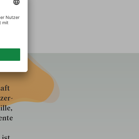
aft
zer­
lle,
ente
 ist