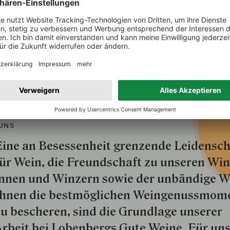
UNS
ine an Besessenheit gren­zende Lei­den­sch
ür Wein, die Freund­schaft zu unseren Win­
nnen und Win­zern so­wie der un­bän­dige Wi
hnen die best­mög­lich­en Wein­genuss­mom
u besche­ren, sind die Grund­lage unserer
rbeit bei Lobenbergs Gute Weine. Für uns