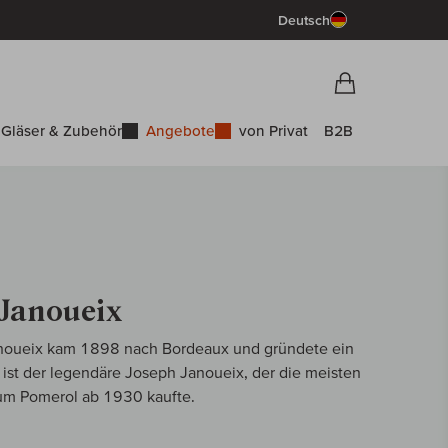
Deutsch
Vorschau War
Warenkorb
Gläser & Zubehör
Angebote
von Privat
B2B
Janoueix
noueix kam 1898 nach Bordeaux und gründete ein
ist der legendäre Joseph Janoueix, der die meisten
um Pomerol ab 1930 kaufte.