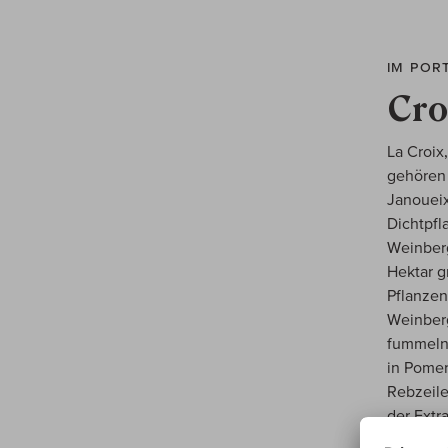
IM POR
Cro
La Croix
gehören 
Janoueix
Dichtpfl
Weinberg
Hektar 
Pflanzen
Weinberg
fummeln 
in Pomer
Rebzeile
der Extr