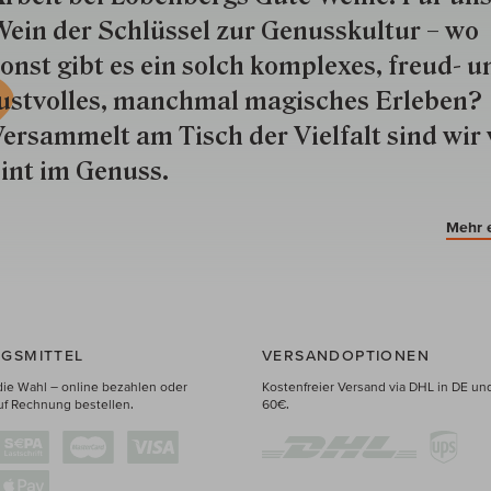
ein der Schlüs­sel zur Genuss­kultur – wo
onst gibt es ein solch kom­plexes, freud- u
ustvolles, manchmal ma­gisch­es Er­le­ben?
ersammelt am Tisch der Vielfalt sind wir 
int im Genuss.
Mehr 
GSMITTEL
VERSANDOPTIONEN
die Wahl – online bezahlen oder
Kostenfreier Versand via DHL in DE un
uf Rechnung bestellen.
60€.