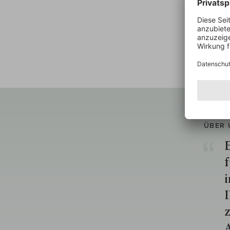
ÜBER 
E
f
i
I
z
A