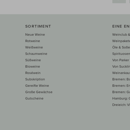
SORTIMENT
EINE E
Neue Weine
Weinclub &
Rotweine
Weinpaket
Weißweine
Öle & Soß
Schaumweine
Spirituose
Süßweine
Von Parker
Bioweine
Von Suckli
Roséwein
Weinankau
Subskription
Bremen: B
Gereifte Weine
Bremen: E
Große Gewächse
Bremen: Gu
Gutscheine
Hamburg: G
Dreieich: Vi