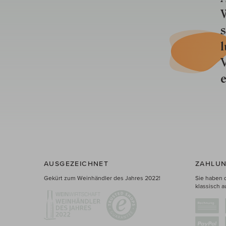
W
s
l
V
e
AUSGEZEICHNET
ZAHLUN
Gekürt zum Weinhändler des Jahres 2022!
Sie haben 
klassisch a