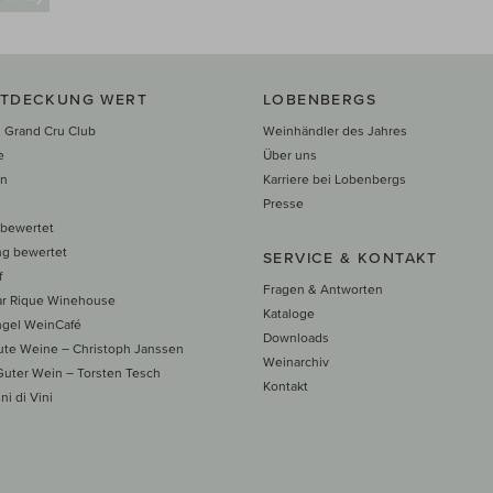
NTDECKUNG WERT
LOBENBERGS
 Grand Cru Club
Weinhändler des Jahres
e
Über uns
en
Karriere bei Lobenbergs
n
Presse
 bewertet
ng bewertet
SERVICE & KONTAKT
f
Fragen & Antworten
ar Rique Winehouse
Kataloge
ngel WeinCafé
Downloads
te Weine – Christoph Janssen
Weinarchiv
uter Wein – Torsten Tesch
Kontakt
ni di Vini