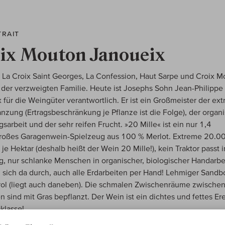
TRAIT
ix Mouton Janoueix
, La Croix Saint Georges, La Confession, Haut Sarpe und Croix 
der verzweigten Familie. Heute ist Josephs Sohn Jean-Philippe
 für die Weingüter verantwortlich. Er ist ein Großmeister der ex
anzung (Ertragsbeschränkung je Pflanze ist die Folge), der organ
sarbeit und der sehr reifen Frucht. »20 Mille« ist ein nur 1,4
großes Garagenwein-Spielzeug aus 100 % Merlot. Extreme 20.0
 je Hektar (deshalb heißt der Wein 20 Mille!), kein Traktor passt 
, nur schlanke Menschen in organischer, biologischer Handarbe
sich da durch, auch alle Erdarbeiten per Hand! Lehmiger Sand
ol (liegt auch daneben). Die schmalen Zwischenräume zwische
n sind mit Gras bepflanzt. Der Wein ist ein dichtes und fettes Er
aklasse!