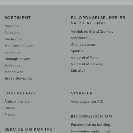
SORTIMENT
EN OPDAGELSE, DER ER
VÆRD AT GØRE
Nye vine
Vinklub og Grand Cru-klub
Røde vine
Vinpakker
Hvide vine
Olier og saucer
Mousserende vine
Spiritus
Søde vine
Vurderet af Parker
Økologiske vine
Vurderet af Suckling
Rosé-vine
Køb af vin
Modne vine
Große Gewächse
LOBENBERGS
VINAVLER
Årets vinhandler
Vinproducenter A-Z
Om os
Presse
INFORMATION OM
Forsendelse og betaling
SERVICE OG KONTAKT
Virksomhedsoplysninger