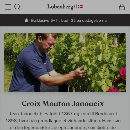
V
I
Søg
Eksklusive 5+1 tilbud
Gå på opdagelse nu
Croix Mouton Janoueix
Jean Janoueix blev født i 1867 og kom til Bordeaux i
1898, hvor han grundlagde et vinhandelsfirma. Hans søn
er den legendariske Joseph Janoueix, som købte de