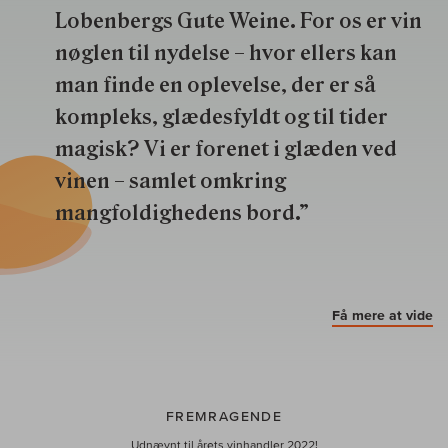
Lobenbergs Gute Weine. For os er vin
nøglen til nydelse – hvor ellers kan
man finde en oplevelse, der er så
kompleks, glædesfyldt og til tider
magisk? Vi er forenet i glæden ved
vinen – samlet omkring
mangfoldighedens bord.”
Få mere at vide
FREMRAGENDE
Udnævnt til årets vinhandler 2022!