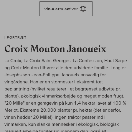
Vin-Alarm
aktiver
I PORTRÆT
Croix Mouton Janoueix
La Croix, La Croix Saint Georges, La Confession, Haut Sarpe
og Croix Mouton tilhører alle den udvidede familie. I dag er
Josephs søn Jean-Philippe Janoueix ansvarlig for
vingårdene. Han er en stormester i ekstremt tæt
beplantning (hvilket resulterer i et begrænset udbytte pr.
plante), økologisk vinmarksarbejde og meget moden frugt.
"20 Mille" er en garagevin på kun 1,4 hektar lavet af 100 %
Merlot. Ekstreme 20.000 planter pr. hektar (det er derfor,
vinen hedder 20 Mille!), ingen traktor passer ind i
vinmarken, kun slanke mennesker i økologisk, biologisk
manuelt arbejde fumler sig igennem den, også alt