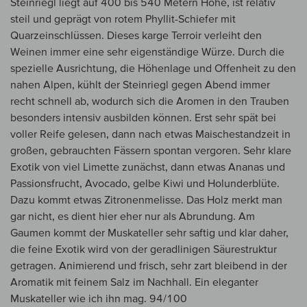
Steinriegl liegt auf 400 bis 540 Metern Höhe, ist relativ
steil und geprägt von rotem Phyllit-Schiefer mit
Quarzeinschlüssen. Dieses karge Terroir verleiht den
Weinen immer eine sehr eigenständige Würze. Durch die
spezielle Ausrichtung, die Höhenlage und Offenheit zu den
nahen Alpen, kühlt der Steinriegl gegen Abend immer
recht schnell ab, wodurch sich die Aromen in den Trauben
besonders intensiv ausbilden können. Erst sehr spät bei
voller Reife gelesen, dann nach etwas Maischestandzeit in
großen, gebrauchten Fässern spontan vergoren. Sehr klare
Exotik von viel Limette zunächst, dann etwas Ananas und
Passionsfrucht, Avocado, gelbe Kiwi und Holunderblüte.
Dazu kommt etwas Zitronenmelisse. Das Holz merkt man
gar nicht, es dient hier eher nur als Abrundung. Am
Gaumen kommt der Muskateller sehr saftig und klar daher,
die feine Exotik wird von der geradlinigen Säurestruktur
getragen. Animierend und frisch, sehr zart bleibend in der
Aromatik mit feinem Salz im Nachhall. Ein eleganter
Muskateller wie ich ihn mag. 94/100