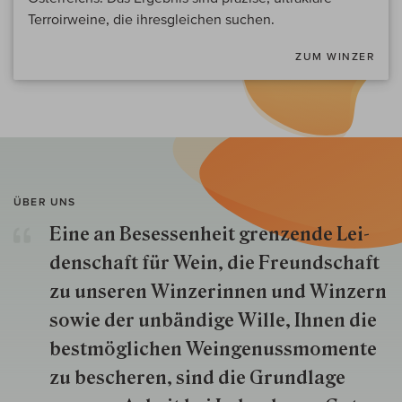
Terroirweine, die ihresgleichen suchen.
ZUM WINZER
ÜBER UNS
Eine an Besessenheit gren­zende Lei­
den­schaft für Wein, die Freund­schaft
zu unseren Win­zer­innen und Win­zern
so­wie der un­bän­dige Wille, Ihnen die
best­mög­lich­en Wein­genuss­momente
zu besche­ren, sind die Grund­lage