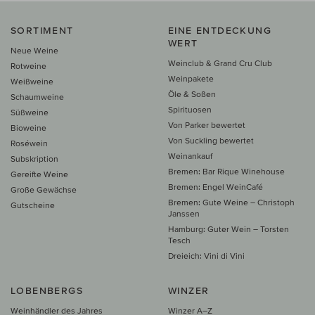
SORTIMENT
EINE ENTDECKUNG
WERT
Neue Weine
Weinclub & Grand Cru Club
Rotweine
Weinpakete
Weißweine
Öle & Soßen
Schaumweine
Spirituosen
Süßweine
Von Parker bewertet
Bioweine
Von Suckling bewertet
Roséwein
Weinankauf
Subskription
Bremen: Bar Rique Winehouse
Gereifte Weine
Bremen: Engel WeinCafé
Große Gewächse
Bremen: Gute Weine – Christoph
Gutscheine
Janssen
Hamburg: Guter Wein – Torsten
Tesch
Dreieich: Vini di Vini
LOBENBERGS
WINZER
Weinhändler des Jahres
Winzer A–Z