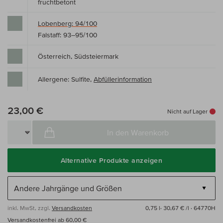
fruchtbetont
Lobenberg: 94/100
Falstaff: 93–95/100
Österreich, Südsteiermark
Allergene: Sulfite,
Abfüllerinformation
23,00 €
Nicht auf Lager
In den Warenkorb
Alternative Produkte anzeigen
inkl. MwSt, zzgl.
Versandkosten
0,75 l·
30,67 € /l
· 64770H
Versandkostenfrei ab 60,00 €