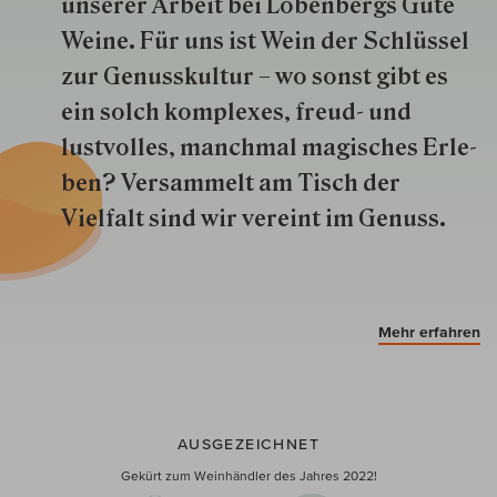
unserer Arbeit bei Lobenbergs Gute
Weine. Für uns ist Wein der Schlüs­sel
zur Genuss­kultur – wo sonst gibt es
ein solch kom­plexes, freud- und
lustvolles, manchmal ma­gisch­es Er­le­
ben? Versammelt am Tisch der
Vielfalt sind wir ver­eint im Genuss.
Mehr erfahren
AUSGEZEICHNET
Gekürt zum Weinhändler des Jahres 2022!