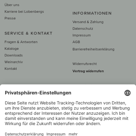
Über uns
Karriere bei Lobenbergs
INFORMATIONEN
Presse
Versand & Zahlung
Datenschutz
SERVICE & KONTAKT
Impressum
Fragen & Antworten
AGB
Kataloge
Barrierefreiheitserklärung
Downloads
Weinarchiv
Widerrufsrecht
Kontakt
Vertrag widerrufen
Alle Preise inkl. MwSt., zzgl. 5 €
Versand
– ab
60 € versand­kosten­
frei
Beratung unter