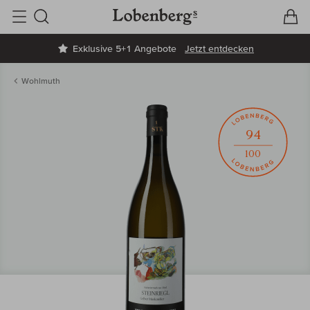
V
W
Suche
Exklusive 5+1 Angebote
Jetzt entdecken
Wohlmuth
94
100