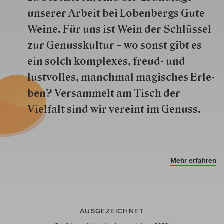
unserer Arbeit bei Lobenbergs Gute
Weine. Für uns ist Wein der Schlüs­sel
zur Genuss­kultur – wo sonst gibt es
ein solch kom­plexes, freud- und
lustvolles, manchmal ma­gisch­es Er­le­
ben? Versammelt am Tisch der
Vielfalt sind wir ver­eint im Genuss.
Mehr erfahren
AUSGEZEICHNET