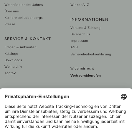
Weinhändler des Jahres
Winzer A–Z
Über uns
Karriere bei Lobenbergs
INFORMATIONEN
Presse
Versand & Zahlung
Datenschutz
SERVICE & KONTAKT
Impressum
Fragen & Antworten
AGB
Kataloge
Barrierefreiheitserklärung
Downloads
Weinarchiv
Widerrufsrecht
Kontakt
Vertrag widerrufen
Alle Preise inkl. MwSt., zzgl. 5 €
Versand
– ab
60 € versand­kosten­
frei