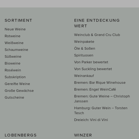
SORTIMENT
EINE ENTDECKUNG
WERT
Neue Weine
Weinclub & Grand Cru Club
Rotweine
Weinpakete
Weißweine
Öle & Soßen
Schaumweine
Spirituosen
Süßweine
Von Parker bewertet
Bioweine
Von Suckling bewertet
Roséwein
Weinankauf
Subskription
Bremen: Bar Rique Winehouse
Gereifte Weine
Bremen: Engel WeinCafé
Große Gewächse
Bremen: Gute Weine – Christoph
Gutscheine
Janssen
Hamburg: Guter Wein – Torsten
Tesch
Dreieich: Vini di Vini
LOBENBERGS
WINZER