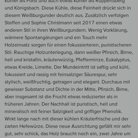
kühler als Forst und auch etwas kühler als Ruppertsberg
und Königsbach. Diese Kühle, diese Feinheit drückt sich in
diesem Weißburgunder deutlich aus. Zusätzlich verfolgen
Steffen und Sophie Christmann seit 2017 einen etwas
anderen Stil in ihren Weißburgundern. Wenig Vorklärung,
wärmere Spontangärungen und ein Touch mehr
Holzeinsatz sorgen für einen fokussierteren, puristischeren
Stil. Rauchige Holzunterlegung, dann weißer Pfirsich, Birne,
hell und kristallin, kräuterwürzig, Pfefferminze, Eukalyptus,
etwas Kreide, Limette. Der Mundeintritt ist saftig und kühl,
fokussiert und rassig mit feinsalziger Säurespur, sehr
stylisch, weißfruchtig, getragen und elegant. Durchaus mit
gewisser Substanz und Dichte in der Mitte, Pfirsich, Birne,
aber insgesamt ist die Frucht etwas reduzierter als in
früheren Jahren. Der Nachhall ist puristisch, hell und
mineralisch mit feiner Salzigkeit und griffiger Phenolik.
Wirkt lange nach mit dieser kühlen Kräuterfrische und der
zarten Hefewürze. Diese neue Ausrichtung gefällt mir sehr
gut, sehr schick, das Holz braucht noch ein, zwei Jahre um