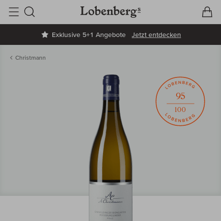
V
W
Suche
Exklusive 5+1 Angebote
Jetzt entdecken
Christmann
95
100