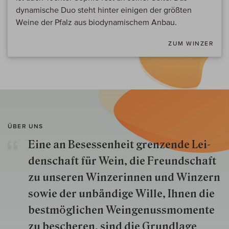
dynamische Duo steht hinter einigen der größten
Weine der Pfalz aus biodynamischem Anbau.
ZUM WINZER
ÜBER UNS
Eine an Besessenheit gren­zende Lei­
den­schaft für Wein, die Freund­schaft
zu unseren Win­zer­innen und Win­zern
so­wie der un­bän­dige Wille, Ihnen die
best­mög­lich­en Wein­genuss­momente
zu besche­ren, sind die Grund­lage