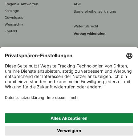
Fragen & Antworten
AGB
Kataloge
Barrierefreiheitserklärung
Downloads
Weinarchiv
Widerrufsrecht
Kontakt
Vertrag widerrufen
Alle Preise inkl. MwSt., zzgl. 5 €
Versand
– ab
60 € versand­kosten­
frei
Beratung unter
+49 421 696 797-0
1.000 Winzer –
Weinhändler
Zurück
Über 7.000 Weine
des Jahres 2022