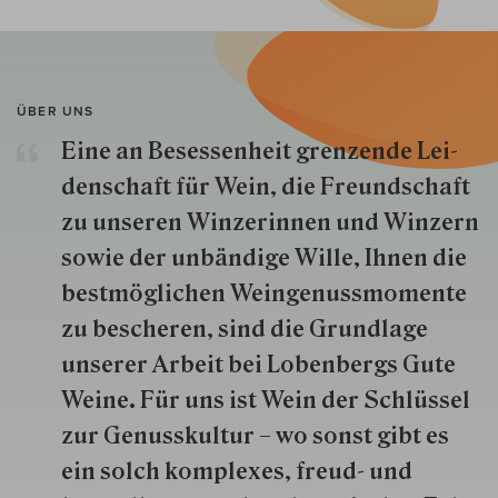
ÜBER UNS
Eine an Besessenheit gren­zende Lei­
den­schaft für Wein, die Freund­schaft
zu unseren Win­zer­innen und Win­zern
so­wie der un­bän­dige Wille, Ihnen die
best­mög­lich­en Wein­genuss­momente
zu besche­ren, sind die Grund­lage
unserer Arbeit bei Lobenbergs Gute
Weine. Für uns ist Wein der Schlüs­sel
zur Genuss­kultur – wo sonst gibt es
ein solch kom­plexes, freud- und