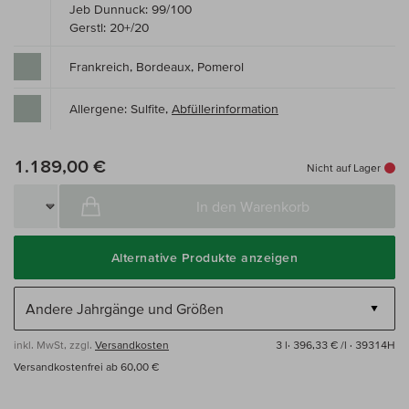
Jeb Dunnuck: 99/100
Gerstl: 20+/20
Frankreich, Bordeaux, Pomerol
Allergene: Sulfite,
Abfüllerinformation
1.189,00 €
Nicht auf Lager
In den Warenkorb
Alternative Produkte anzeigen
inkl. MwSt, zzgl.
Versandkosten
3 l·
396,33 € /l
· 39314H
Versandkostenfrei ab 60,00 €