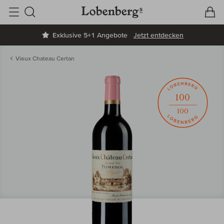
V
W
Suche
Exklusive 5+1 Angebote
Jetzt entdecken
Vieux Chateau Certan
100
100