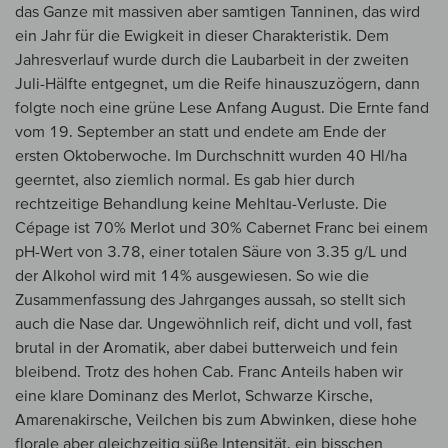
das Ganze mit massiven aber samtigen Tanninen, das wird
ein Jahr für die Ewigkeit in dieser Charakteristik. Dem
Jahresverlauf wurde durch die Laubarbeit in der zweiten
Juli-Hälfte entgegnet, um die Reife hinauszuzögern, dann
folgte noch eine grüne Lese Anfang August. Die Ernte fand
vom 19. September an statt und endete am Ende der
ersten Oktoberwoche. Im Durchschnitt wurden 40 Hl/ha
geerntet, also ziemlich normal. Es gab hier durch
rechtzeitige Behandlung keine Mehltau-Verluste. Die
Cépage ist 70% Merlot und 30% Cabernet Franc bei einem
pH-Wert von 3.78, einer totalen Säure von 3.35 g/L und
der Alkohol wird mit 14% ausgewiesen. So wie die
Zusammenfassung des Jahrganges aussah, so stellt sich
auch die Nase dar. Ungewöhnlich reif, dicht und voll, fast
brutal in der Aromatik, aber dabei butterweich und fein
bleibend. Trotz des hohen Cab. Franc Anteils haben wir
eine klare Dominanz des Merlot, Schwarze Kirsche,
Amarenakirsche, Veilchen bis zum Abwinken, diese hohe
florale aber gleichzeitig süße Intensität, ein bisschen