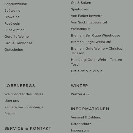
Öle & Soßen
Schaumweine
Spirituosen
Süßweine
Von Parker bewertet
Bioweine
Von Suckling bewertet
Roséwein
Weinankauf
Subskription
Bremen: Bar Rique Winehouse
Gereifte Weine
Bremen: Engel WeinCafé
Große Gewächse
Bremen: Gute Weine – Christoph
Gutscheine
Janssen
Hamburg: Guter Wein – Torsten
Tesch
Dreieich: Vini di Vini
LOBENBERGS
WINZER
Weinhändler des Jahres
Winzer A–Z
Über uns
Karriere bei Lobenbergs
INFORMATIONEN
Presse
Versand & Zahlung
Datenschutz
SERVICE & KONTAKT
Impressum