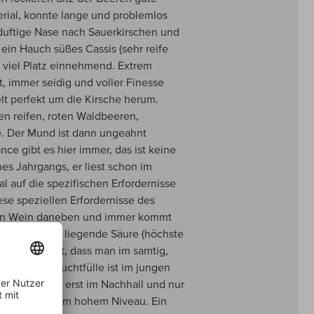
rial, konnte lange und problemlos
 duftige Nase nach Sauerkirschen und
ein Hauch süßes Cassis (sehr reife
 viel Platz einnehmend. Extrem
t, immer seidig und voller Finesse
lt perfekt um die Kirsche herum.
n reifen, roten Waldbeeren,
e. Der Mund ist dann ungeahnt
nce gibt es hier immer, das ist keine
es Jahrgangs, er liest schon im
 auf die spezifischen Erfordernisse
ese speziellen Erfordernisse des
e ein Wein daneben und immer kommt
 extrem hoch liegende Säure (höchste
annin vermählt, dass man im samtig,
ann, die Fruchtfülle ist im jungen
t kommt dann erst im Nachhall und nur
äufer auf extrem hohem Niveau. Ein