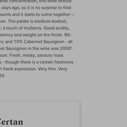
rall concentration, this wine should
ays ago, so it is no surprise to find
swirls and it starts to come together –
ition. The palate is medium-bodied,
y, a touch of mulberry. Good acidity,
sistency and weight on the finish. 90-
nc and 10% Cabernet Sauvignon - all
rnet Sauvignon in the wine was 2000'.
mson. Fresh, meaty, savoury nose.
- though there is a certain freshness
h frank expression. Very firm. Very
/20
Certan