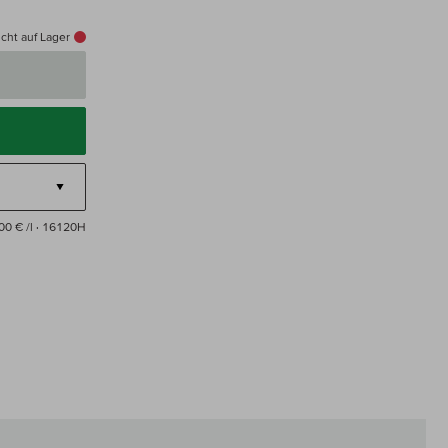
cht auf Lager
00 € /l
· 16120H