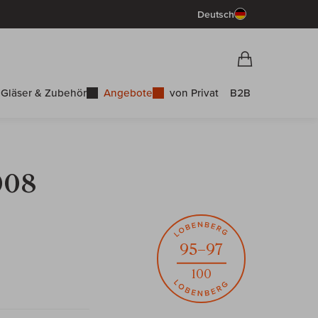
Deutsch
Vorschau War
Warenkorb
Gläser & Zubehör
Angebote
von Privat
B2B
008
95–97
100