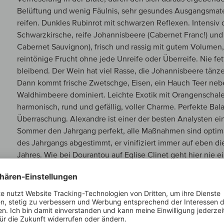
Belüftung und wenig Fäulnis, sehr gesundes Ausgangsmate
reifen. Dunkles Rubinrot mit schwarzen Reflexen. Intensiv
Schwarzkirsche, reife Johannisbeere (Cabernet Franc!) und 
Cabernet Sauvignon), frisch und rassig mit gutem Volumen,
reintönige Frucht ohne jede Unreife oder Überreife. Nie fet
bleibend. Der Wein hat viel Rasse, die Johannisbeere tänze
Dann kommt frische Zwetschge, Eisen, ein Hauch Teer nebe
Waldhimbeere dominiert. Leichte Exotik mit Orangenschal
harmonisch, rund und gefällig, voller Charme. Perfekte Bala
Überraschung. Alexandre ist einer der besten Analysten ein
Sommer den Jahrgang perfekt, alle Maßnahmen sind optimal
des Jahrgangs abgestimmt, er vinifiziert immer auf eben di
Jahres. Wie bei Dourantou auf Eglise Clinet geht hier ni
das Optimum des Jahrgangs heraus. Die nominell mit 3,45
Säure seit 1988!) ist so perfekt mit dem satten, seidigen T
seidigen Mundgefühl nur von perfekter Harmonie sprechen k
Stadium noch sehr verhalten, die große Kraft und Intensitä
für sensible Genießer spürbar. 2008 wird sicher ein Langl