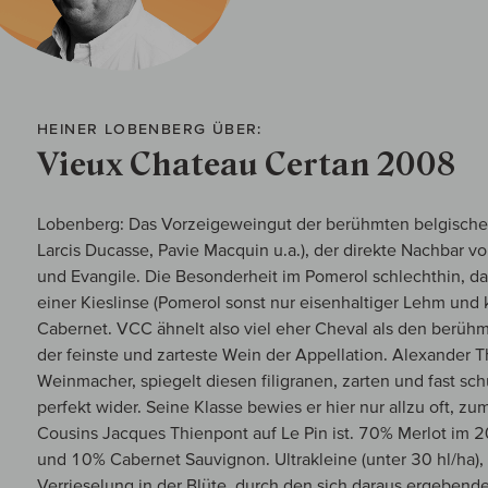
HEINER LOBENBERG ÜBER:
Vieux Chateau Certan 2008
Lobenberg: Das Vorzeigeweingut der berühmten belgischen
Larcis Ducasse, Pavie Macquin u.a.), der direkte Nachbar v
und Evangile. Die Besonderheit im Pomerol schlechthin, da
einer Kieslinse (Pomerol sonst nur eisenhaltiger Lehm und k
Cabernet. VCC ähnelt also viel eher Cheval als den berüh
der feinste und zarteste Wein der Appellation. Alexander 
Weinmacher, spiegelt diesen filigranen, zarten und fast sch
perfekt wider. Seine Klasse bewies er hier nur allzu oft, 
Cousins Jacques Thienpont auf Le Pin ist. 70% Merlot im
und 10% Cabernet Sauvignon. Ultrakleine (unter 30 hl/ha)
Verrieselung in der Blüte, durch den sich daraus ergebend