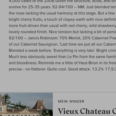
4,000 cases of the 2008.Given the structure, acids, and ove
evolve for 25-35 years. 92-94/100 -- NM: Just blended ten d
the nose lacking the usual harmony at this stage. But a few 
bright cherry fruits, a touch of clayey earth with nice defin
more fruit-driven than usual with red cherry, wild strawberr
lovely rounded finish. Nice tension but lacking a bit of per
92/100 -- Jancis Robinson: 70% Merlot, 20% Cabernet Fra
of our Cabernet Sauvignon. 'Last time we put all our Cabe
Blended a week before. 'Everything is very late'. Bright cri
Much less obviously sweet than Le Pin from the same family 
and bloodiness. Reminds me a little of Haut-Brion in its fres
precise - no flatterer. Quite cool. Good attack. 13.2% 17,5
MEIN WINZER
Vieux Chateau 