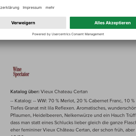
großer, rassiger, langlebiger VCC, gehört zu den großen J
97/100
Katalog über:
Vieux Chateau Certan
-- Katalog: -- WW: 70 % Merlot, 20 % Cabernet Franc, 10 %
Tiefes Granat mit lila Reflexen. Aromatisches, wunderschön
Pflaumen, Heidelbeeren, Nelkenwürze und ein Hauch Trüffe
dass man statt eines Schlucks lieber gleich die ganze Flas
eher femininer Vieux Château Certan, der schon früh, aber