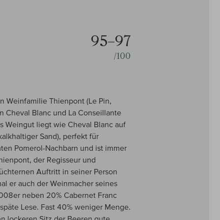
95–97
/100
 Weinfamilie Thienpont (Le Pin,
on Cheval Blanc und La Conseillante
s Weingut liegt wie Cheval Blanc auf
alkhaltiger Sand), perfekt für
mten Pomerol-Nachbarn und ist immer
Thienpont, der Regisseur und
üchternen Auftritt in seiner Person
zumal er auch der Weinmacher seines
 2008er neben 20% Cabernet Franc
, späte Lese. Fast 40% weniger Menge.
en lockeren Sitz der Beeren gute