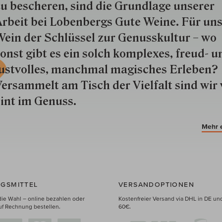
u besche­ren, sind die Grund­lage unserer
rbeit bei Lobenbergs Gute Weine. Für uns
ein der Schlüs­sel zur Genuss­kultur – wo
onst gibt es ein solch kom­plexes, freud- u
ustvolles, manchmal ma­gisch­es Er­le­ben?
ersammelt am Tisch der Vielfalt sind wir 
int im Genuss.
Mehr 
GSMITTEL
VERSANDOPTIONEN
die Wahl – online bezahlen oder
Kostenfreier Versand via DHL in DE un
uf Rechnung bestellen.
60€.