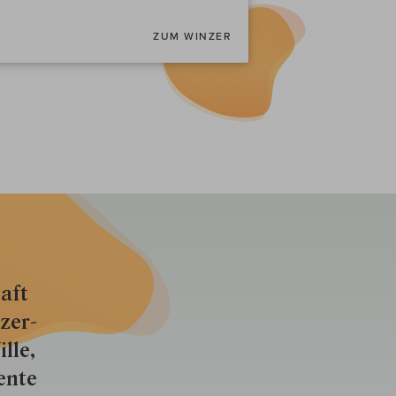
ZUM WINZER
aft
zer­
lle,
ente