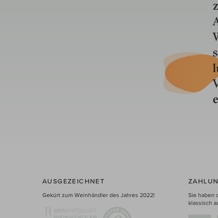
z
A
W
s
l
V
e
AUSGEZEICHNET
ZAHLUN
Gekürt zum Weinhändler des Jahres 2022!
Sie haben 
klassisch a