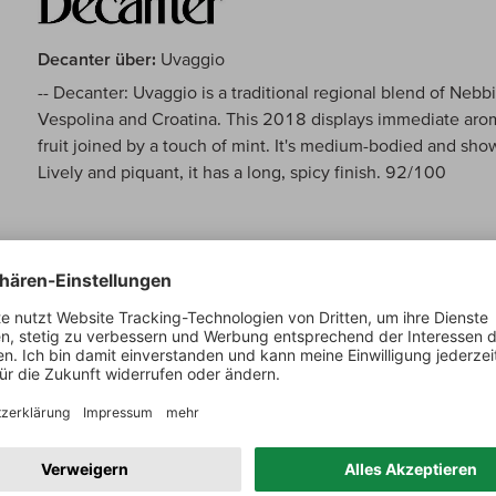
Decanter über:
Uvaggio
-- Decanter: Uvaggio is a traditional regional blend of Nebbi
Vespolina and Croatina. This 2018 displays immediate arom
fruit joined by a touch of mint. It's medium-bodied and show
Lively and piquant, it has a long, spicy finish. 92/100
Gerstl über:
Uvaggio
-- Gerstl: Mit bemerkenswerter Konstanz gelingt es Luca de 
überzeugenden Uvaggio abzufüllen. Auch der 2018er ist i
gab es in Lessona keine Hagelstürme. Die optimalen Wet
ermöglichten die Ernte gesunder und qualitativ hochwerti