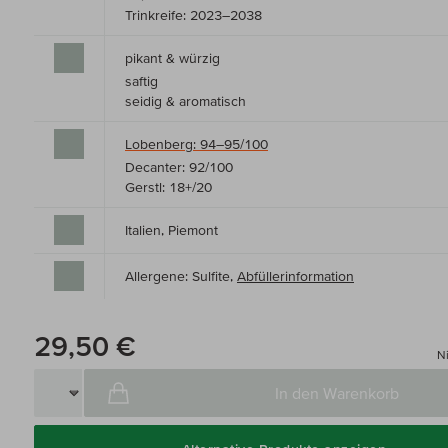
Trinkreife: 2023–2038
pikant & würzig
saftig
seidig & aromatisch
Lobenberg: 94–95/100
Decanter: 92/100
Gerstl: 18+/20
Italien, Piemont
Allergene: Sulfite,
Abfüllerinformation
29,50 €
Ni
In den Warenkorb