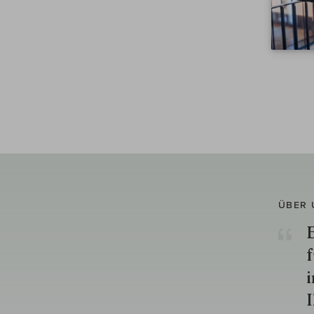
ÜBER 
E
f
i
I