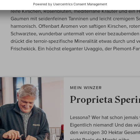
äusserst verführerische Nase: rote Beeren (wilde Erdbeere
reife Kirschen, Rosenblüten, mediterrane Kräuter und ein H
Gaumen mit seidenfeinen Tanninen und leicht cremigem Sc
harmonisch. Offenbart Aromen von saftigen Kirschen, rote
Schwarztee, wunderbar untermalt von einer bezaubernden
drückt die terroir-spezifische Mineralität etwas durch und 
Frischekick. Ein höchst eleganter Uvaggio, der Piemont-Fa
MEIN WINZER
Proprieta Sper
Lessona? Wer hat schon jemals
Eigentlich niemand! Und das wü
den winzigen 30 Hektar Gesamt
nicht Paolo de Marchi gäbe.