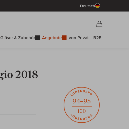
Deutsch
Vorschau War
Warenkorb
Gläser & Zubehör
Angebote
von Privat
B2B
gio 2018
94–95
100