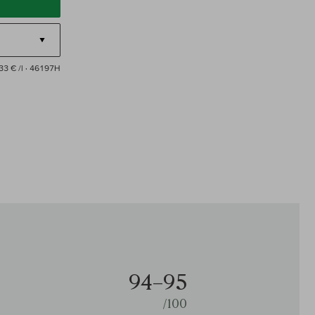
33 € /l
· 46197H
94–95
/100