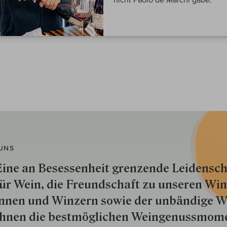
UNS
ine an Besessenheit gren­zende Lei­den­sch
ür Wein, die Freund­schaft zu unseren Win­
nnen und Win­zern so­wie der un­bän­dige Wi
hnen die best­mög­lich­en Wein­genuss­mom