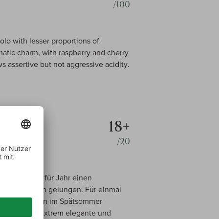
/100
olo with lesser proportions of
atic charm, with raspberry and cherry
s assertive but not aggressive acidity.
18+
/20
Marchi, Jahr für Jahr einen
hm vorzüglich gelungen. Für einmal
terbedingungen im Spätsommer
ger Trauben. Extrem elegante und