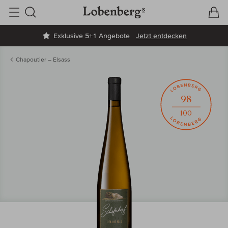
V
W
Suche
Exklusive 5+1 Angebote
Jetzt entdecken
Chapoutier – Elsass
98
100