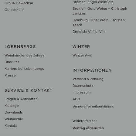
Bremen: Engel WeinCafé
Große Gewächse
Bremen: Gute Weine – Christoph
Gutscheine
Janssen
Hamburg: Guter Wein – Torsten
Tesch
Dreieich: Vini di Vini
LOBENBERGS
WINZER
Weinhändler des Jahres
Winzer A–Z
Über uns
Karriere bei Lobenbergs
INFORMATIONEN
Presse
Versand & Zahlung
Datenschutz
SERVICE & KONTAKT
Impressum
Fragen & Antworten
AGB
Kataloge
Barrierefreiheitserklärung
Downloads
Weinarchiv
Widerrufsrecht
Kontakt
Vertrag widerrufen