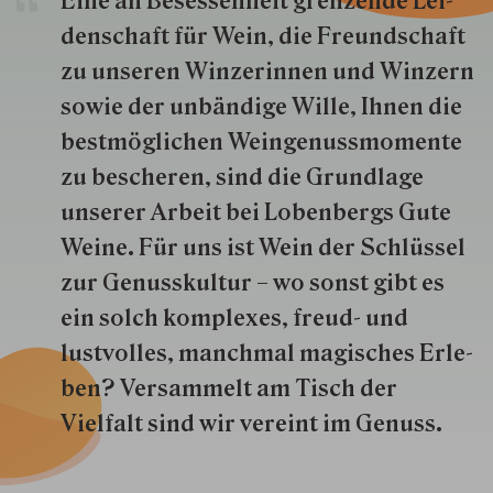
Eine an Besessenheit gren­zende Lei­
den­schaft für Wein, die Freund­schaft
zu unseren Win­zer­innen und Win­zern
so­wie der un­bän­dige Wille, Ihnen die
best­mög­lich­en Wein­genuss­momente
zu besche­ren, sind die Grund­lage
unserer Arbeit bei Lobenbergs Gute
Weine. Für uns ist Wein der Schlüs­sel
zur Genuss­kultur – wo sonst gibt es
ein solch kom­plexes, freud- und
lustvolles, manchmal ma­gisch­es Er­le­
ben? Versammelt am Tisch der
Vielfalt sind wir ver­eint im Genuss.