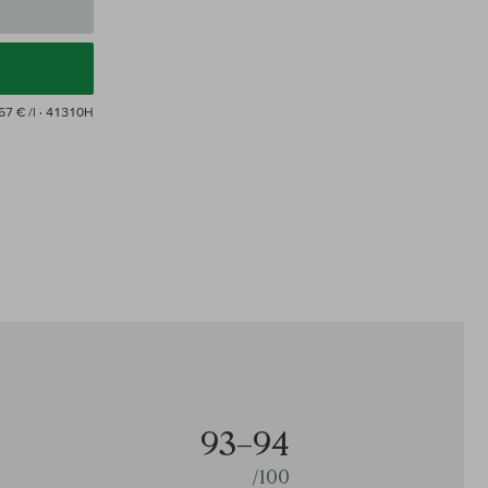
67 € /l
· 41310H
93–94
/100