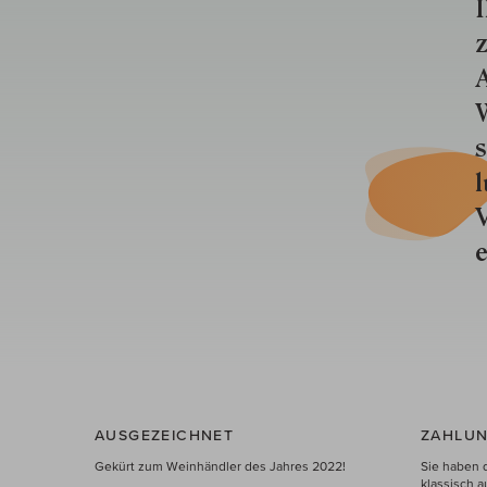
I
z
A
W
s
l
V
e
AUSGEZEICHNET
ZAHLUN
Gekürt zum Weinhändler des Jahres 2022!
Sie haben 
klassisch a