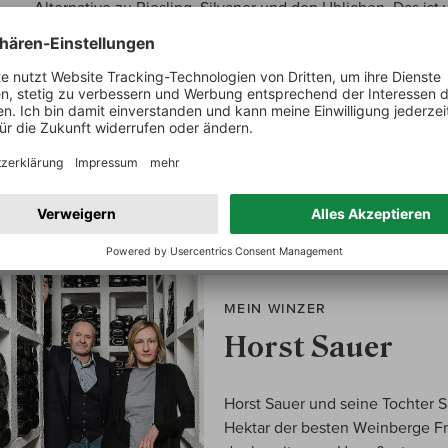
Alternative zu Riesling, Silvaner und den Üblichen. Das ist vi
weniger zitrisch als jeder Riesling. Dafür ebenso intensiv, s
spannend. Nein, Scheurebe kann nie Weltklasse darstellen
Niveau große Freude bereiten. Der Wein ist für das was er k
Superschnäppchen, weil er schon eine gewisse Größe zei
MEIN WINZER
Horst Sauer
Horst Sauer und seine Tochter
Hektar der besten Weinberge Fr