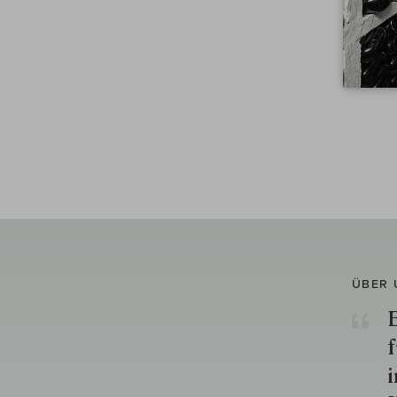
ÜBER 
E
f
i