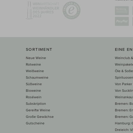
SORTIMENT
EINE E
Neue Weine
Weinclub &
Rotweine
Weinpaket
Weißweine
Öle & Soß
Schaumweine
Spirituose
Süßweine
Von Parker
Bioweine
Von Suckli
Roséwein
Weinankau
Subskription
Bremen: B
Gereifte Weine
Bremen: E
Große Gewächse
Bremen: Gu
Gutscheine
Hamburg: G
Dreieich: Vi