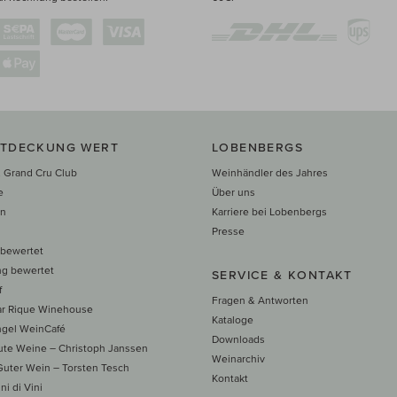
NTDECKUNG WERT
LOBENBERGS
 Grand Cru Club
Weinhändler des Jahres
e
Über uns
en
Karriere bei Lobenbergs
n
Presse
 bewertet
ng bewertet
SERVICE & KONTAKT
f
Fragen & Antworten
ar Rique Winehouse
Kataloge
ngel WeinCafé
Downloads
te Weine – Christoph Janssen
Weinarchiv
uter Wein – Torsten Tesch
Kontakt
ni di Vini