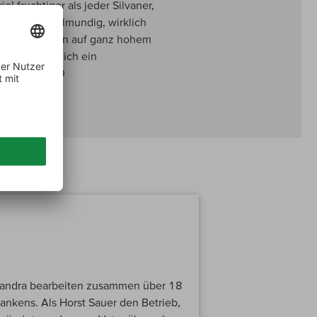
el fruchtiger als jeder Silvaner,
o reif und vollmundig, wirklich
, aber sie kann auf ganz hohem
ostet eigentlich ein
gt. 93-94/100
 Sandra bearbeiten zusammen über 18
ankens. Als Horst Sauer den Betrieb,