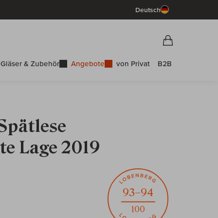
Deutsch
Vorschau War
Warenkorb
Gläser & Zubehör
Angebote
von Privat
B2B
Spätlese
te Lage 2019
93–94
100