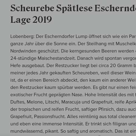
Scheurebe Spätlese Eschernd
Lage 2019
Lobenberg: Der Escherndorfer Lump öffnet sich wie ein Pa
ganze Jahr über die Sonne ein. Der Steilhang mit Muschelk
Nordwinden geschützt. Die kerngesunden Beeren werden
24-stündige Maischestandzeit. Danach wird spontan vergor
Hefe ausgebaut. Der Restzucker liegt bei circa 20 Gramm b
meiner jedes Jahr gekauften Scheureben, weil dieser Wein 
ist, da er einen Bereich abdeckt, den kaum ein anderer Wei
den Restzucker kaum spürbar werden. Es gibt nur einen fei
exotischer Frucht geprägten Nase. Hohe Intensität des mit
Duftes, Melone, Litschi, Maracuja und Grapefruit, reife Ap
der tropischen und reifen Frucht, saftiger Pfirsich, dazu 
Grapefruit, Passionsfrucht. Alles reintönig aus total clean
und eben eine immense Intensität. Er trinkt sich filigran und
mundwässernd, pikant. So saftig und aromatisch. Das ist e