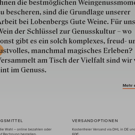
hnen die best­mög­lich­en Wein­genuss­mom
u besche­ren, sind die Grund­lage unserer
rbeit bei Lobenbergs Gute Weine. Für uns
ein der Schlüs­sel zur Genuss­kultur – wo
onst gibt es ein solch kom­plexes, freud- u
ustvolles, manchmal ma­gisch­es Er­le­ben?
ersammelt am Tisch der Vielfalt sind wir 
int im Genuss.
Mehr 
GSMITTEL
VERSANDOPTIONEN
die Wahl – online bezahlen oder
Kostenfreier Versand via DHL in DE un
uf Rechnung bestellen.
60€.