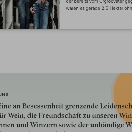
der bereits vom Urgroßvater g
waren es gerade 2,5 Hektar ohn
UNS
ine an Besessenheit gren­zende Lei­den­sch
ür Wein, die Freund­schaft zu unseren Win­
nnen und Win­zern so­wie der un­bän­dige Wi