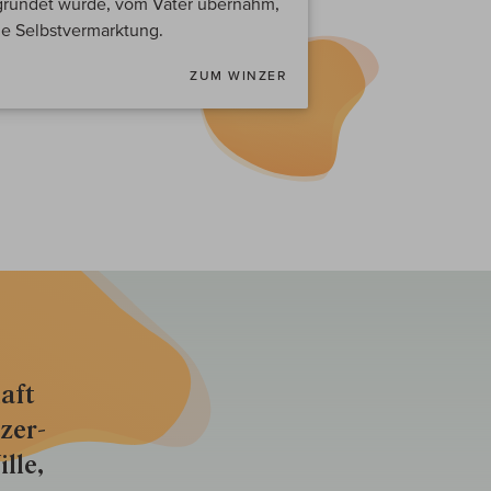
egründet wurde, vom Vater übernahm,
e Selbstvermarktung.
ZUM WINZER
aft
zer­
lle,