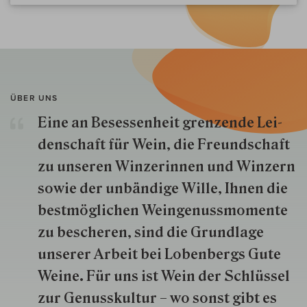
ÜBER UNS
Eine an Besessenheit gren­zende Lei­
den­schaft für Wein, die Freund­schaft
zu unseren Win­zer­innen und Win­zern
so­wie der un­bän­dige Wille, Ihnen die
best­mög­lich­en Wein­genuss­momente
zu besche­ren, sind die Grund­lage
unserer Arbeit bei Lobenbergs Gute
Weine. Für uns ist Wein der Schlüs­sel
zur Genuss­kultur – wo sonst gibt es