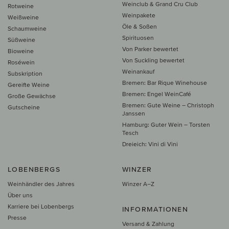
Weinclub & Grand Cru Club
Rotweine
Weinpakete
Weißweine
Öle & Soßen
Schaumweine
Spirituosen
Süßweine
Von Parker bewertet
Bioweine
Von Suckling bewertet
Roséwein
Weinankauf
Subskription
Bremen: Bar Rique Winehouse
Gereifte Weine
Bremen: Engel WeinCafé
Große Gewächse
Bremen: Gute Weine – Christoph
Gutscheine
Janssen
Hamburg: Guter Wein – Torsten
Tesch
Dreieich: Vini di Vini
LOBENBERGS
WINZER
Weinhändler des Jahres
Winzer A–Z
Über uns
Karriere bei Lobenbergs
INFORMATIONEN
Presse
Versand & Zahlung