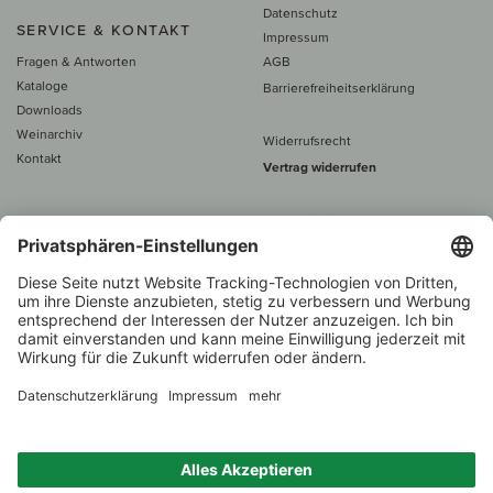
Datenschutz
SERVICE & KONTAKT
Impressum
Fragen & Antworten
AGB
Kataloge
Barrierefreiheitserklärung
Downloads
Weinarchiv
Widerrufsrecht
Kontakt
Vertrag widerrufen
Alle Preise inkl. MwSt., zzgl. 5 €
Versand
– ab
60 € versand­kosten­
frei
Beratung unter
+49 421 696 797-0
1.000 Winzer –
Weinhändler
Zurück
Über 7.000 Weine
des Jahres 2022