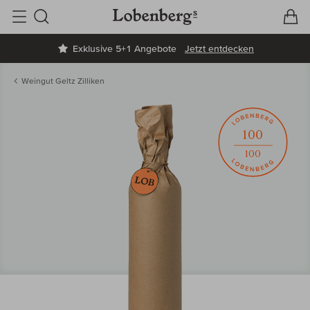
V
W
Suche
Exklusive 5+1 Angebote
Jetzt entdecken
Weingut Geltz Zilliken
100
100