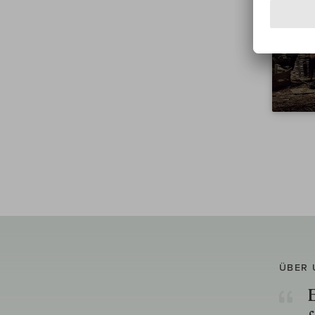
ÜBER 
E