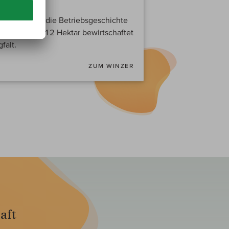
o. Luca führt die Betriebsgeschichte
m Vater. Nur 12 Hektar bewirtschaftet
falt.
ZUM WINZER
aft