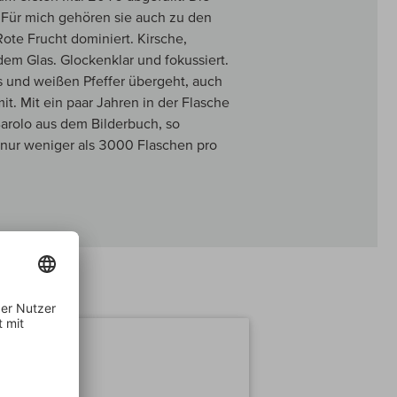
. Für mich gehören sie auch zu den
ote Frucht dominiert. Kirsche,
em Glas. Glockenklar und fokussiert.
 und weißen Pfeffer übergeht, auch
t. Mit ein paar Jahren in der Flasche
arolo aus dem Bilderbuch, so
n nur weniger als 3000 Flaschen pro