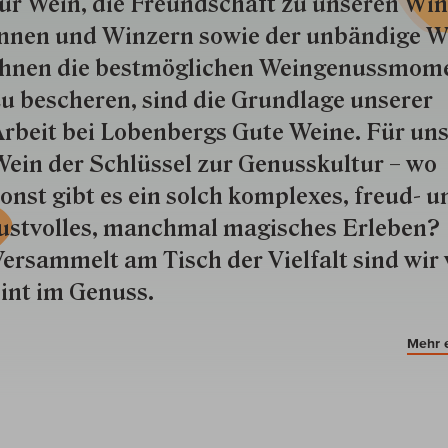
ür Wein, die Freund­schaft zu unseren Win­
nnen und Win­zern so­wie der un­bän­dige Wi
hnen die best­mög­lich­en Wein­genuss­mom
u besche­ren, sind die Grund­lage unserer
rbeit bei Lobenbergs Gute Weine. Für uns
ein der Schlüs­sel zur Genuss­kultur – wo
onst gibt es ein solch kom­plexes, freud- u
ustvolles, manchmal ma­gisch­es Er­le­ben?
ersammelt am Tisch der Vielfalt sind wir 
int im Genuss.
Mehr 