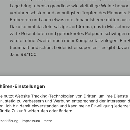
Lage bringt ebenso grandiose wie vielfältige Weine hervor
verführerischsten und anmutigsten Tropfen des Piemonts. R
Erdbeeren und auch etwas rote Johannisbeere duften aus d
Dazu kommt das fein-salzige Jod-Aroma, das in Muskatnuss
zarte Rosenblüten und getrocknetes Potpourri schwingen mi
wird er ohne Zweifel noch mehr Komplexität zulegen. Ein B
traumhaft und schön. Leider ist er super rar – es gibt davo
Jahr. 98/100
MEIN WINZER
Roagna