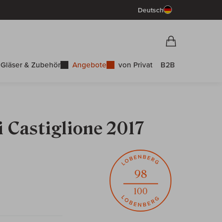
Deutsch
Vorschau War
Warenkorb
Gläser & Zubehör
Angebote
von Privat
B2B
 Castiglione 2017
98
100