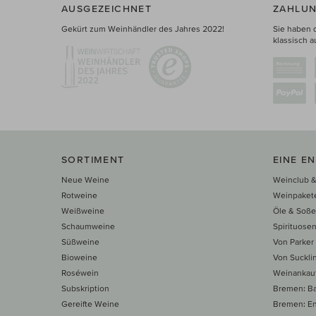
AUSGEZEICHNET
ZAHLUN
Gekürt zum Weinhändler des Jahres 2022!
Sie haben 
klassisch a
SORTIMENT
EINE E
Neue Weine
Weinclub &
Rotweine
Weinpaket
Weißweine
Öle & Soß
Schaumweine
Spirituose
Süßweine
Von Parker
Bioweine
Von Suckli
Roséwein
Weinankau
Subskription
Bremen: B
Gereifte Weine
Bremen: E