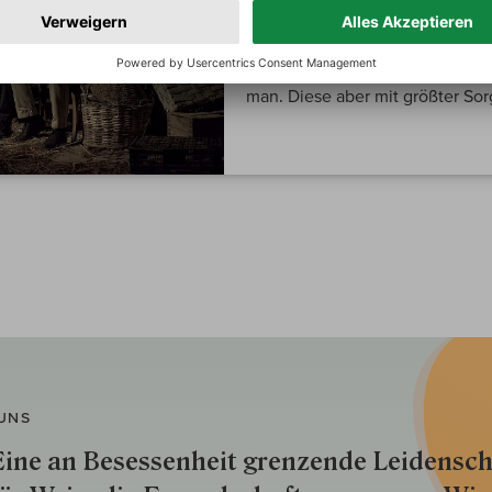
Roagna liegt direkt in Barbaresc
des Familienweinguts mit seine
man. Diese aber mit größter Sorg
UNS
ine an Besessenheit gren­zende Lei­den­sch