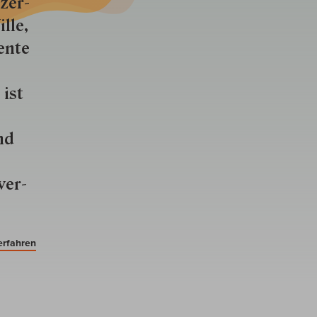
zer­
lle,
ente
 ist
nd
ver­
erfahren