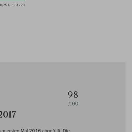
0,75 l·
· 55172H
98
/100
2017
um ersten Mal 2016 abgefüllt. Die