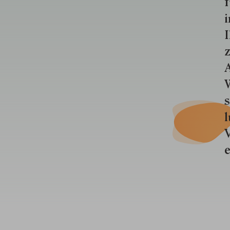
f
i
I
z
A
W
s
l
V
e