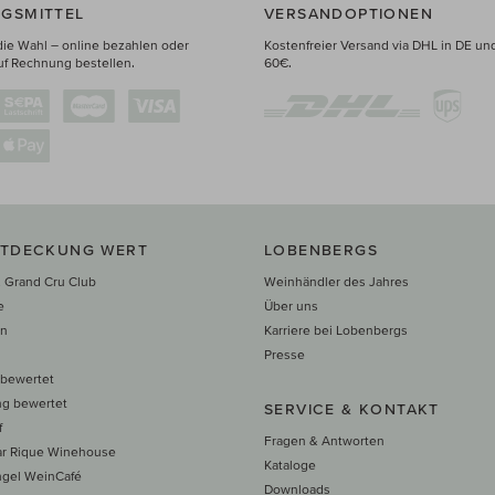
GSMITTEL
VERSANDOPTIONEN
die Wahl – online bezahlen oder
Kostenfreier Versand via DHL in DE un
uf Rechnung bestellen.
60€.
NTDECKUNG WERT
LOBENBERGS
 Grand Cru Club
Weinhändler des Jahres
e
Über uns
en
Karriere bei Lobenbergs
n
Presse
 bewertet
ng bewertet
SERVICE & KONTAKT
f
Fragen & Antworten
ar Rique Winehouse
Kataloge
ngel WeinCafé
Downloads