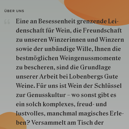
ÜBER UNS
Eine an Besessenheit gren­zende Lei­
den­schaft für Wein, die Freund­schaft
zu unseren Win­zer­innen und Win­zern
so­wie der un­bän­dige Wille, Ihnen die
best­mög­lich­en Wein­genuss­momente
zu besche­ren, sind die Grund­lage
unserer Arbeit bei Lobenbergs Gute
Weine. Für uns ist Wein der Schlüs­sel
zur Genuss­kultur – wo sonst gibt es
ein solch kom­plexes, freud- und
lustvolles, manchmal ma­gisch­es Er­le­
ben? Versammelt am Tisch der