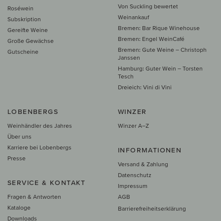
Von Suckling bewertet
Roséwein
Weinankauf
Subskription
Bremen: Bar Rique Winehouse
Gereifte Weine
Bremen: Engel WeinCafé
Große Gewächse
Bremen: Gute Weine – Christoph
Gutscheine
Janssen
Hamburg: Guter Wein – Torsten
Tesch
Dreieich: Vini di Vini
LOBENBERGS
WINZER
Weinhändler des Jahres
Winzer A–Z
Über uns
Karriere bei Lobenbergs
INFORMATIONEN
Presse
Versand & Zahlung
Datenschutz
SERVICE & KONTAKT
Impressum
Fragen & Antworten
AGB
Kataloge
Barrierefreiheitserklärung
Downloads