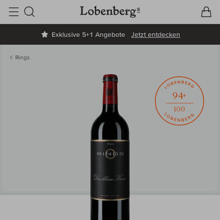
V
W
Suche
Exklusive 5+1 Angebote
Jetzt entdecken
Rings
94+
100