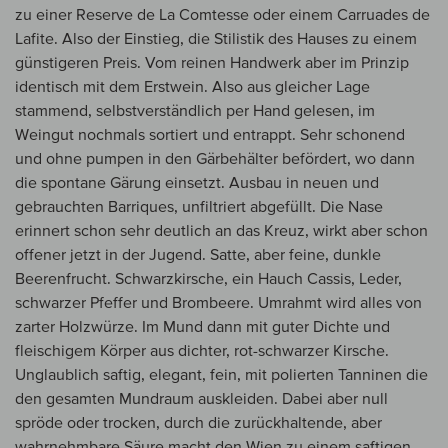
zu einer Reserve de La Comtesse oder einem Carruades de
Lafite. Also der Einstieg, die Stilistik des Hauses zu einem
günstigeren Preis. Vom reinen Handwerk aber im Prinzip
identisch mit dem Erstwein. Also aus gleicher Lage
stammend, selbstverständlich per Hand gelesen, im
Weingut nochmals sortiert und entrappt. Sehr schonend
und ohne pumpen in den Gärbehälter befördert, wo dann
die spontane Gärung einsetzt. Ausbau in neuen und
gebrauchten Barriques, unfiltriert abgefüllt. Die Nase
erinnert schon sehr deutlich an das Kreuz, wirkt aber schon
offener jetzt in der Jugend. Satte, aber feine, dunkle
Beerenfrucht. Schwarzkirsche, ein Hauch Cassis, Leder,
schwarzer Pfeffer und Brombeere. Umrahmt wird alles von
zarter Holzwürze. Im Mund dann mit guter Dichte und
fleischigem Körper aus dichter, rot-schwarzer Kirsche.
Unglaublich saftig, elegant, fein, mit polierten Tanninen die
den gesamten Mundraum auskleiden. Dabei aber null
spröde oder trocken, durch die zurückhaltende, aber
wahrnehmbare Säure macht den Wien zu einem saftigen