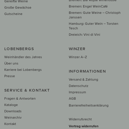
Gereifte Weine
Bremen: Engel WeinCafé
Große Gewächse
Bremen: Gute Weine – Christoph
Gutscheine
Janssen
Hamburg: Guter Wein – Torsten
Tesch
Dreieich: Vini di Vini
LOBENBERGS
WINZER
Weinhändler des Jahres
Winzer A–Z
Über uns
Karriere bei Lobenbergs
INFORMATIONEN
Presse
Versand & Zahlung
Datenschutz
SERVICE & KONTAKT
Impressum
Fragen & Antworten
AGB
Kataloge
Barrierefreiheitserklärung
Downloads
Weinarchiv
Widerrufsrecht
Kontakt
Vertrag widerrufen