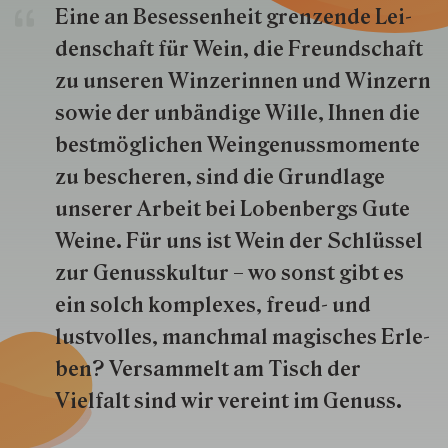
Eine an Besessenheit gren­zende Lei­
den­schaft für Wein, die Freund­schaft
zu unseren Win­zer­innen und Win­zern
so­wie der un­bän­dige Wille, Ihnen die
best­mög­lich­en Wein­genuss­momente
zu besche­ren, sind die Grund­lage
unserer Arbeit bei Lobenbergs Gute
Weine. Für uns ist Wein der Schlüs­sel
zur Genuss­kultur – wo sonst gibt es
ein solch kom­plexes, freud- und
lustvolles, manchmal ma­gisch­es Er­le­
ben? Versammelt am Tisch der
Vielfalt sind wir ver­eint im Genuss.