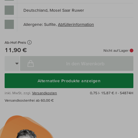
Deutschland, Mosel Saar Ruwer
Allergene: Sulfite,
Abfüllerinformation
Ab-Hof-Preis
11,90 €
Nicht auf Lager
In den Warenkorb
Alternative Produkte anzeigen
inkl. MwSt, zzgl.
Versandkosten
0,75 l·
15,87 € /l
· 54874H
Versandkostenfrei ab 60,00 €