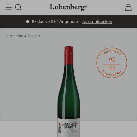
V
W
Suche
Exklusive 5+1 Angebote
Jetzt entdecken
Materne & Schmitt
92
100