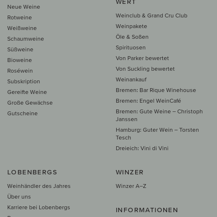
WERT
Neue Weine
Weinclub & Grand Cru Club
Rotweine
Weinpakete
Weißweine
Öle & Soßen
Schaumweine
Spirituosen
Süßweine
Von Parker bewertet
Bioweine
Von Suckling bewertet
Roséwein
Weinankauf
Subskription
Bremen: Bar Rique Winehouse
Gereifte Weine
Bremen: Engel WeinCafé
Große Gewächse
Bremen: Gute Weine – Christoph
Gutscheine
Janssen
Hamburg: Guter Wein – Torsten
Tesch
Dreieich: Vini di Vini
LOBENBERGS
WINZER
Weinhändler des Jahres
Winzer A–Z
Über uns
Karriere bei Lobenbergs
INFORMATIONEN