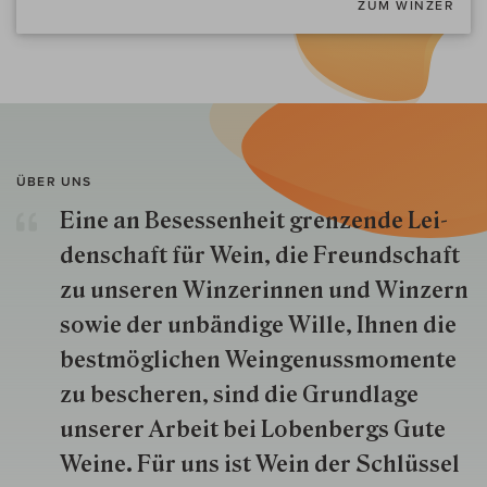
ZUM WINZER
ÜBER UNS
Eine an Besessenheit gren­zende Lei­
den­schaft für Wein, die Freund­schaft
zu unseren Win­zer­innen und Win­zern
so­wie der un­bän­dige Wille, Ihnen die
best­mög­lich­en Wein­genuss­momente
zu besche­ren, sind die Grund­lage
unserer Arbeit bei Lobenbergs Gute
Weine. Für uns ist Wein der Schlüs­sel