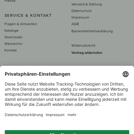
Presse
Versand & Zahlung
Datenschutz
SERVICE & KONTAKT
Impressum
Fragen & Antworten
AGB
Kataloge
Barrierefreiheitserklärung
Downloads
Weinarchiv
Widerrufsrecht
Kontakt
Vertrag widerrufen
Alle Preise inkl. MwSt., zzgl. 5 €
Versand
– ab
60 € versand­kosten­
frei
Beratung unter
+49 421 696 797-0
1.000 Winzer –
Weinhändler