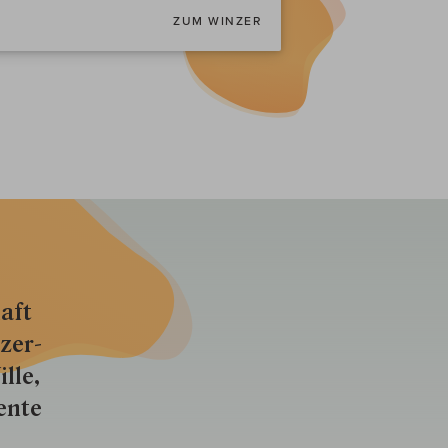
ZUM WINZER
aft
zer­
lle,
ente