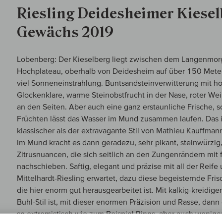
Riesling Deidesheimer Kiese
Gewächs 2019
Lobenberg: Der Kieselberg liegt zwischen dem Langenmor
Hochplateau, oberhalb von Deidesheim auf über 150 Metern
viel Sonneneinstrahlung. Buntsandsteinverwitterung mit h
Glockenklare, warme Steinobstfrucht in der Nase, roter Wei
an den Seiten. Aber auch eine ganz erstaunliche Frische, s
Früchten lässt das Wasser im Mund zusammen laufen. Das ist
klassischer als der extravagante Stil von Mathieu Kauffman
im Mund kracht es dann geradezu, sehr pikant, steinwürzig,
Zitrusnuancen, die sich seitlich an den Zungenrändern mit
nachschieben. Saftig, elegant und präzise mit all der Re
Mittelhardt-Riesling erwartet, dazu diese begeisternde Fris
die hier enorm gut herausgearbeitet ist. Mit kalkig-kreidi
Buhl-Stil ist, mit dieser enormen Präzision und Rasse, dann g
so extremistisch wie zum Beispiel Rings, aber auch wenige