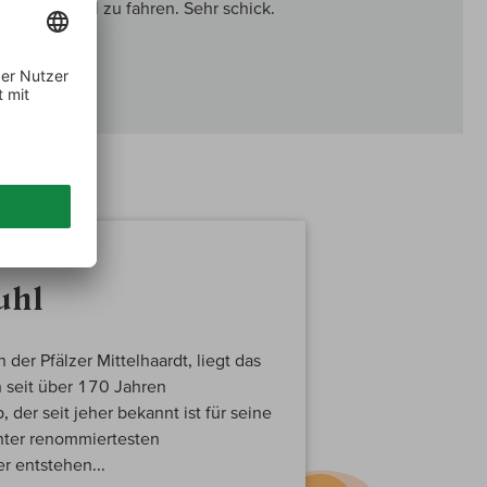
rgetreuen Stil zu fahren. Sehr schick.
uhl
der Pfälzer Mittelhaardt, liegt das
n seit über 170 Jahren
 der seit jeher bekannt ist für seine
unter renommiertesten
r entstehen...