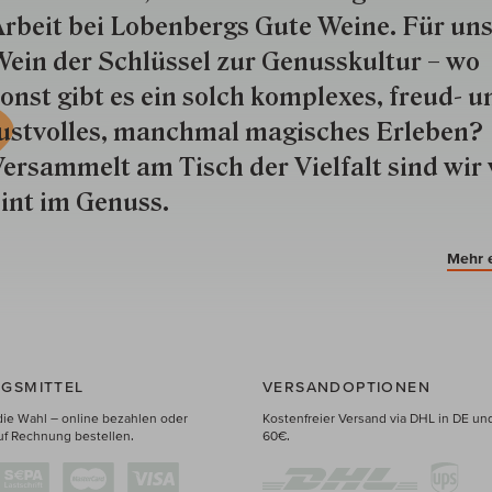
rbeit bei Lobenbergs Gute Weine. Für uns
ein der Schlüs­sel zur Genuss­kultur – wo
onst gibt es ein solch kom­plexes, freud- u
ustvolles, manchmal ma­gisch­es Er­le­ben?
ersammelt am Tisch der Vielfalt sind wir 
int im Genuss.
Mehr 
GSMITTEL
VERSANDOPTIONEN
die Wahl – online bezahlen oder
Kostenfreier Versand via DHL in DE un
uf Rechnung bestellen.
60€.