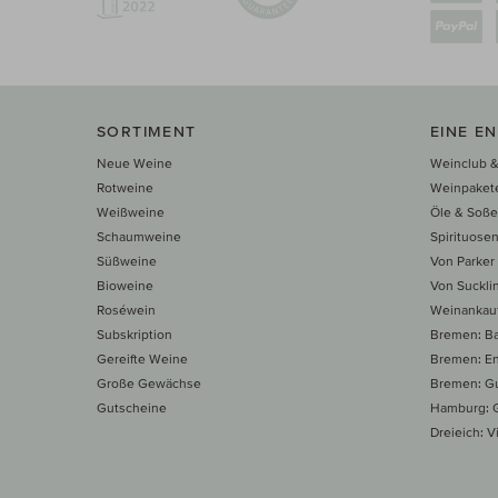
SORTIMENT
EINE E
Neue Weine
Weinclub &
Rotweine
Weinpaket
Weißweine
Öle & Soß
Schaumweine
Spirituose
Süßweine
Von Parker
Bioweine
Von Suckli
Roséwein
Weinankau
Subskription
Bremen: B
Gereifte Weine
Bremen: E
Große Gewächse
Bremen: Gu
Gutscheine
Hamburg: G
Dreieich: Vi