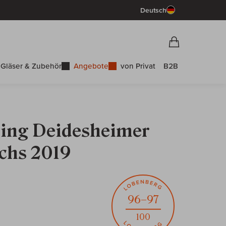
Deutsch
Vorschau War
Warenkorb
Gläser & Zubehör
Angebote
von Privat
B2B
sling Deidesheimer
chs 2019
96–97
100