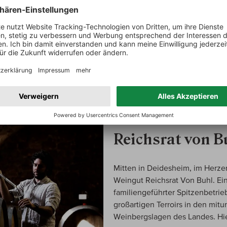
Kellermeister ist hier auf dem Weg einen sehr klaren, terroi
96-97/100
MEIN WINZER
Reichsrat von B
Mitten in Deidesheim, im Herzen 
Weingut Reichsrat Von Buhl. Ei
familiengeführter Spitzenbetrieb,
großartigen Terroirs in den mit
Weinbergslagen des Landes. Hie