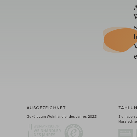
A
W
s
l
V
e
AUSGEZEICHNET
ZAHLUN
Gekürt zum Weinhändler des Jahres 2022!
Sie haben 
klassisch a