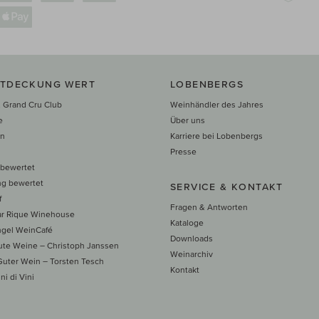
NTDECKUNG WERT
LOBENBERGS
 Grand Cru Club
Weinhändler des Jahres
e
Über uns
en
Karriere bei Lobenbergs
n
Presse
 bewertet
ng bewertet
SERVICE & KONTAKT
f
Fragen & Antworten
ar Rique Winehouse
Kataloge
ngel WeinCafé
Downloads
te Weine – Christoph Janssen
Weinarchiv
uter Wein – Torsten Tesch
Kontakt
ni di Vini