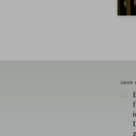
ÜBER 
E
f
i
I
z