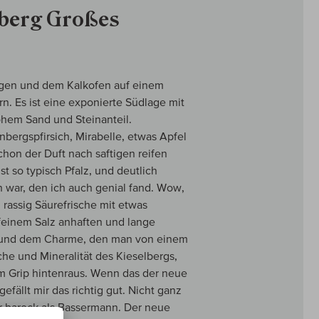
lberg Großes
gen und dem Kalkofen auf einem
. Es ist eine exponierte Südlage mit
ohem Sand und Steinanteil.
nbergspfirsich, Mirabelle, etwas Apfel
chon der Duft nach saftigen reifen
 so typisch Pfalz, und deutlich
n war, den ich auch genial fand. Wow,
 rassig Säurefrische mit etwas
 feinem Salz anhaften und lange
ife und dem Charme, den man von einem
che und Mineralität des Kieselbergs,
gem Grip hintenraus. Wenn das der neue
efällt mir das richtig gut. Nicht ganz
r barock als Bassermann. Der neue