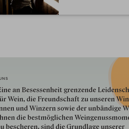
UNS
ine an Besessenheit gren­zende Lei­den­sch
ür Wein, die Freund­schaft zu unseren Win­
nnen und Win­zern so­wie der un­bän­dige Wi
hnen die best­mög­lich­en Wein­genuss­mom
u besche­ren, sind die Grund­lage unserer