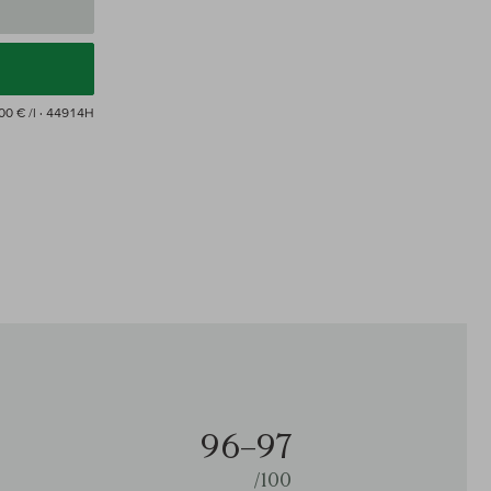
00 € /l
· 44914H
96–97
/100