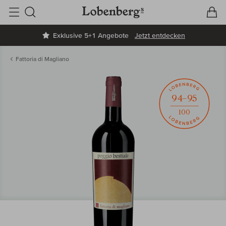
V
W
Suche
Exklusive 5+1 Angebote
Jetzt entdecken
Fattoria di Magliano
94–95
100