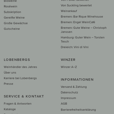
Bioweine
Von Suckling bewertet
Roséwein
Weinankauf
Subskription
Bremen: Bar Rique Winehouse
Gereifte Weine
Bremen: Engel WeinCafé
Große Gewächse
Bremen: Gute Weine – Christoph
Gutscheine
Janssen
Hamburg: Guter Wein – Torsten
Tesch
Dreieich: Vini di Vini
LOBENBERGS
WINZER
Weinhändler des Jahres
Winzer A–Z
Über uns
Karriere bei Lobenbergs
INFORMATIONEN
Presse
Versand & Zahlung
Datenschutz
SERVICE & KONTAKT
Impressum
Fragen & Antworten
AGB
Kataloge
Barrierefreiheitserklärung