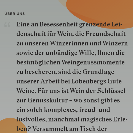
ÜBER UNS
Eine an Besessenheit gren­zende Lei­
den­schaft für Wein, die Freund­schaft
zu unseren Win­zer­innen und Win­zern
so­wie der un­bän­dige Wille, Ihnen die
best­mög­lich­en Wein­genuss­momente
zu besche­ren, sind die Grund­lage
unserer Arbeit bei Lobenbergs Gute
Weine. Für uns ist Wein der Schlüs­sel
zur Genuss­kultur – wo sonst gibt es
ein solch kom­plexes, freud- und
lustvolles, manchmal ma­gisch­es Er­le­
ben? Versammelt am Tisch der