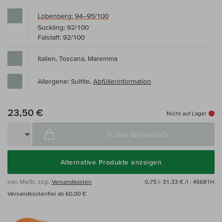
Lobenberg: 94–95/100
Suckling: 92/100
Falstaff: 92/100
Italien, Toscana, Maremma
Allergene: Sulfite,
Abfüllerinformation
23,50 €
Nicht auf Lager
In den Warenkorb
Alternative Produkte anzeigen
inkl. MwSt, zzgl.
Versandkosten
0,75 l·
31,33 € /l
· 45681H
Versandkostenfrei ab 60,00 €