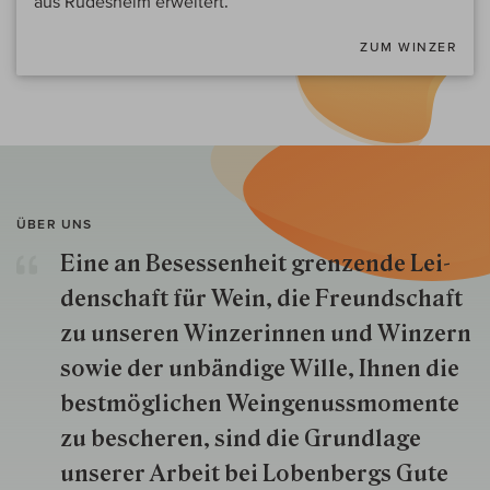
aus Rüdesheim erweitert.
ZUM WINZER
ÜBER UNS
Eine an Besessenheit gren­zende Lei­
den­schaft für Wein, die Freund­schaft
zu unseren Win­zer­innen und Win­zern
so­wie der un­bän­dige Wille, Ihnen die
best­mög­lich­en Wein­genuss­momente
zu besche­ren, sind die Grund­lage
unserer Arbeit bei Lobenbergs Gute