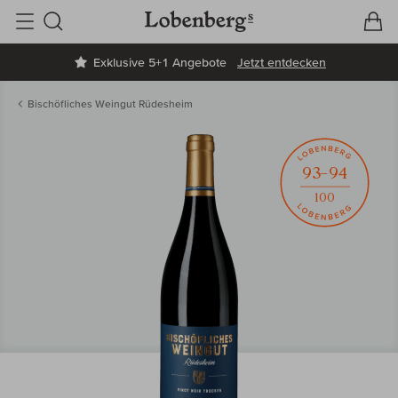
V
W
Suche
Exklusive 5+1 Angebote
Jetzt entdecken
Bischöfliches Weingut Rüdesheim
93–94
100