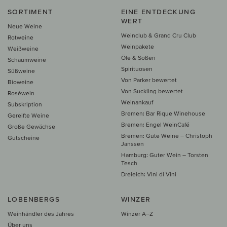
SORTIMENT
EINE ENTDECKUNG
WERT
Neue Weine
Weinclub & Grand Cru Club
Rotweine
Weinpakete
Weißweine
Öle & Soßen
Schaumweine
Spirituosen
Süßweine
Von Parker bewertet
Bioweine
Von Suckling bewertet
Roséwein
Weinankauf
Subskription
Bremen: Bar Rique Winehouse
Gereifte Weine
Bremen: Engel WeinCafé
Große Gewächse
Bremen: Gute Weine – Christoph
Gutscheine
Janssen
Hamburg: Guter Wein – Torsten
Tesch
Dreieich: Vini di Vini
LOBENBERGS
WINZER
Weinhändler des Jahres
Winzer A–Z
Über uns