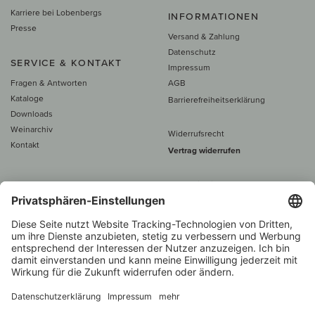
Karriere bei Lobenbergs
INFORMATIONEN
Presse
Versand & Zahlung
Datenschutz
SERVICE & KONTAKT
Impressum
Fragen & Antworten
AGB
Kataloge
Barrierefreiheitserklärung
Downloads
Weinarchiv
Widerrufsrecht
Kontakt
Vertrag widerrufen
Alle Preise inkl. MwSt., zzgl. 5 €
Versand
– ab
60 € versand­kosten­
frei
Beratung unter
+49 421 696 797-0