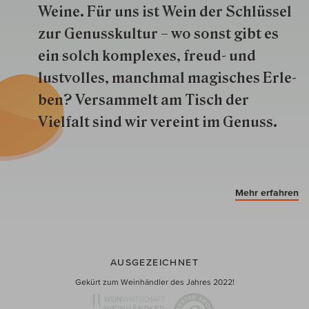
Weine. Für uns ist Wein der Schlüs­sel
zur Genuss­kultur – wo sonst gibt es
ein solch kom­plexes, freud- und
lustvolles, manchmal ma­gisch­es Er­le­
ben? Versammelt am Tisch der
Vielfalt sind wir ver­eint im Genuss.
Mehr erfahren
AUSGEZEICHNET
Gekürt zum Weinhändler des Jahres 2022!