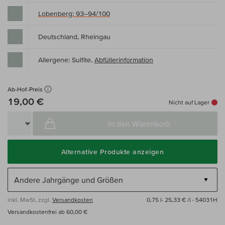
Lobenberg: 93–94/100
Deutschland, Rheingau
Allergene: Sulfite,
Abfüllerinformation
Ab-Hof-Preis
19,00 €
Nicht auf Lager
In den Warenkorb
Alternative Produkte anzeigen
inkl. MwSt, zzgl.
Versandkosten
0,75 l·
25,33 € /l
· 54031H
Versandkostenfrei ab 60,00 €