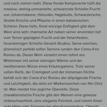
und noch vielem mehr. Diese florale Komponente hüllt die
massive, steinig-ummantelte, schwarzrote Schiefer-Frucht
von Johannisbeere, Holunder, Hagebutte, Schwarzkirsche,
Griotte-Kirsche und Pflaume in einen balsamischen
Schleier. Diese tiefe, floral-würzige Duftigkeit gibt dem
Wein eine sehr charmante Art neben seiner ansonsten tief
vom Terroir geprägten Frucht und der felsenfesten,
feuersteinigen Schiefer-Geranit-Struktur. Seine weichen,
phenolisch perfekt reifen Tannine runden den Coma d’en
Romeu ab. Dieser Wein versetzt einen sofort ans
Mittelmeer mit seiner steinigen Wärme und der
mediterranen Würze eines Kräutergartens. Trotz seiner
vollen Reife, der Cremigkeit und der immensen Dichte
behält sich der Coma d’en Romeu die stilprägende Frische
und Leichtigkeit, die stets ein Markenzeichen von Nin-Ortiz
ist. Man meidet hier jegliche Überreife. Diese
charakteristische Frische gibt den Weinen eine gewisse
Unbeschwertheit, eine elegante Feinheit, und nimmt ihnen
jede Härte oder Schwere bei aller Konzentration. Obwohl