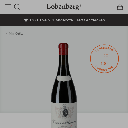
V
W
Suche
Exklusive 5+1 Angebote
Jetzt entdecken
Nin-Ortiz
100
100