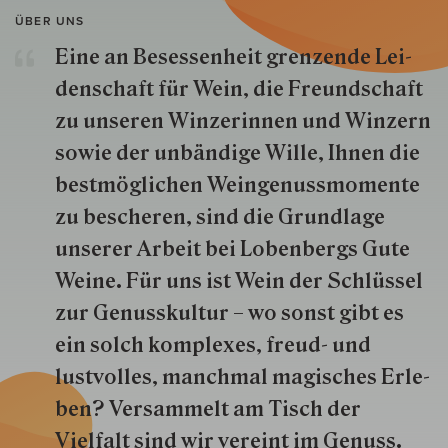
ÜBER UNS
Eine an Besessenheit gren­zende Lei­
den­schaft für Wein, die Freund­schaft
zu unseren Win­zer­innen und Win­zern
so­wie der un­bän­dige Wille, Ihnen die
best­mög­lich­en Wein­genuss­momente
zu besche­ren, sind die Grund­lage
unserer Arbeit bei Lobenbergs Gute
Weine. Für uns ist Wein der Schlüs­sel
zur Genuss­kultur – wo sonst gibt es
ein solch kom­plexes, freud- und
lustvolles, manchmal ma­gisch­es Er­le­
ben? Versammelt am Tisch der
Vielfalt sind wir ver­eint im Genuss.