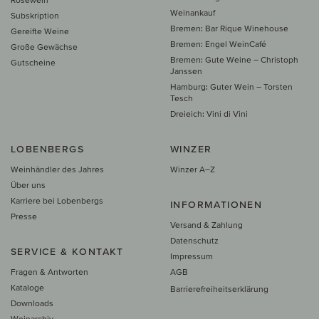
Weinankauf
Subskription
Bremen: Bar Rique Winehouse
Gereifte Weine
Bremen: Engel WeinCafé
Große Gewächse
Bremen: Gute Weine – Christoph
Gutscheine
Janssen
Hamburg: Guter Wein – Torsten
Tesch
Dreieich: Vini di Vini
LOBENBERGS
WINZER
Weinhändler des Jahres
Winzer A–Z
Über uns
Karriere bei Lobenbergs
INFORMATIONEN
Presse
Versand & Zahlung
Datenschutz
SERVICE & KONTAKT
Impressum
Fragen & Antworten
AGB
Kataloge
Barrierefreiheitserklärung
Downloads
Weinarchiv