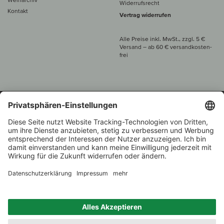
Widerrufsrecht
Kontakt
Vertrag widerrufen
Alle Preise inkl. MwSt., zzgl. 5 €
Versand
– ab
60 € versand­kosten­
frei
Beratung unter
+49 421 696 797-0
1.000 Winzer –
Weinhändler
Zurück
Über 7.000 Weine
des Jahres 2022