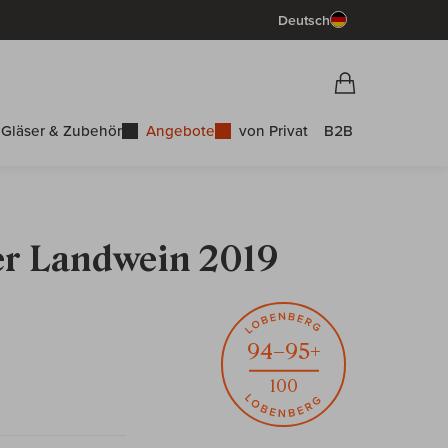
Deutsch
Vorschau War
Warenkorb
Gläser & Zubehör
Angebote
von Privat
B2B
ner Landwein 2019
94–95+
100