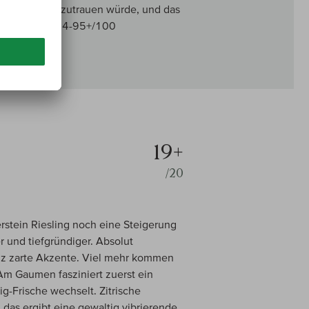
er gar nicht zutrauen würde, und das
 zu verraten. 94-95+/100
19+
/20
erstein Riesling noch eine Steigerung
er und tiefgründiger. Absolut
anz zarte Akzente. Viel mehr kommen
Am Gaumen fasziniert zuerst ein
g-Frische wechselt. Zitrische
 das ergibt eine gewaltig vibrierende