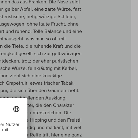
nnen das aus Franken. Die Nase zeigt
, gelber Apfel, eine zarte Würze, fast
teristische, hefig-würzige Schleier,
 ausgewogen, ohne laute Frucht, ohne
kehrt und ruhend. Tolle Balance und eine
 hinausgeht, was man so oft mit
n die Tiefe, die ruhende Kraft und die
erigkeit gesellt sich zur gelbwürzigen
ntdecken, trotz der eher puristischen
sche Würze, feinkräutrig mit Kerbel,
ann zieht sich eine knackige
ch Grapefruit, etwas frischer Tabak.
spur, die sich über den Gaumen zieht.
, lange nachhallenden Ausklang.
 Salz und Kräuter, die den Charakter
 dem Hipping unterstreichen. Die
sragende Lage Hipping und den Freistil
n, eigenständig und markant, mit viel
zunehmender Reife tritt hier eine ganz