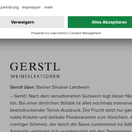
große Feinheit und Noblesse zu Tage, die man einem Silvan
alles ohne seine Frische und seinen lebendig saftigen Stil
Gerstl über:
Steiner Silvaner Landwein
-- Gerstl: Nach dem sensationellen Gutswein legt dieser Ni
hin. Bei einer ähnlichen Stilistik ist alles nochmals intensiv
beeindruckender Terroir-Ausdruck. Die Frucht setzt nur g
noble Kräuter und delikate Fliederaromen zum Vorschein. 
cremiger Schmelz, der durch die Säure zunehmend ins Safti
Aromatik verbindet sich wunderschön mit den Terroirnoten,