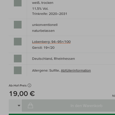
weiß, trocken
11,5% Vol.
Trinkreife: 2020–2031
unkonventionell
naturbelassen
Lobenberg: 94–95+/100
Gerstl: 19+/20
Deutschland, Rheinhessen
Allergene: Sulfite,
Abfüllerinformation
Ab-Hof-Preis
19,00 €
Ni
In den Warenkorb