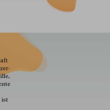
aft
zer­
lle,
ente
 ist