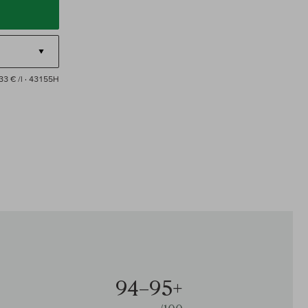
33 € /l
· 43155H
94–95+