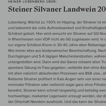
HEINER LOBENBERG ÜBER:
Steiner Silvaner Landwein 20
Lobenberg: Wächst zu 100% im Hipping, der Silvaner ist e
und bekommt die volle Aufmerksamkeit und Ernsthaftigkeit
Schätzel gebürt. Hier wird versucht ein Silvaner auf GG N
in Rheinhessen vom VDP nicht als GG zugelassen wird. In 
nur eigene Schätzel-Klone in 30-40 Jahre alten Rebanlagen
Wie immer alles aus biodynamischer Bewirtschaftung. Nach
Durchgängen und 5-6 tägigen Maischestandzeiten, währe
untergestoßen wird. Dann wird das Ganze mitsamt allen Trub
spontane Gärung im Fass gegeben, verbleibt dort ohne Abs
mit allen natürlich ablaufenden Prozessen wie BSA usw., al
Rebsorte Silvaner profitiert in Kais Augen sehr von einer 
minimaler Filtration oder vielleicht sogar ganz ohne Filtrat
bewahrt, Silvaner kann schnell langweilig und beliebig wer
hochwertiger, markanter Lagenwein erzeugt werden, der die
der Ortschaft Nierstein ausdrückt. Und das kann der Silvan