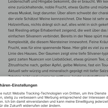
Leidenschaft und Hingabe bekommt, die er braucht. Wir ke
eine zurückhaltende, noble Frucht, etwas Quitte und mürber
etwas Muskat, liegt darunter. Über allem schwebt der charak
der viele Schätzel Weine kennzeichnet. Die Nase ist sehr
Holzeinfluss, nichts drängt sich auf, alles wirkt in sich ge
fast Riesling-artige Erhabenheit zeigend, die weit über das
einfachen Silvanern verbindet. Bereits in der Nase spürt ma
Komplexität, die diesem Niersteiner innewohnt. Feine Kräut
Frucht, was für eine spannende Nase. Hier gibt es viel zu e
Linie des Hauses. Der Gaumen zeigt eine tiefe Silvaner-typi
ganz zarten Nuancen von Liebstöckel, etwas grünem Tee, d
Zitrusfrische nach, gelber Apfel, gelbe Melone, fast ein Tou
Aktuell sehr würzig und mineralisch geprägt mit tiefer Salz
Tabakig, kühl und würzig im griffigen, leicht gerbstoffigen
Saftiger gelber Pfirsich, ganz reife Grapefruit und viel, viel
dieses Weines prägen und ganz eindeutig die Herkunft aus
Rebsorte Silvaner ist hier nur das Werkzeug, um die herau
des Weinguts Schätzel auszudrücken. Ein großer Terroir Wei
Substanz und innerer Spannkraft für ein langes Leben. Mit 