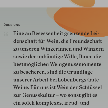
ÜBER UNS
Eine an Besessenheit gren­zende Lei­
den­schaft für Wein, die Freund­schaft
zu unseren Win­zer­innen und Win­zern
so­wie der un­bän­dige Wille, Ihnen die
best­mög­lich­en Wein­genuss­momente
zu besche­ren, sind die Grund­lage
unserer Arbeit bei Lobenbergs Gute
Weine. Für uns ist Wein der Schlüs­sel
zur Genuss­kultur – wo sonst gibt es
ein solch kom­plexes, freud- und