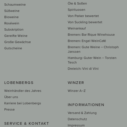
Öle & Soßen
Schaumweine
Spirituosen
Süßweine
Von Parker bewertet
Bioweine
Von Suckling bewertet
Roséwein
Weinankauf
Subskription
Bremen: Bar Rique Winehouse
Gereifte Weine
Bremen: Engel WeinCafé
Große Gewächse
Bremen: Gute Weine – Christoph
Gutscheine
Janssen
Hamburg: Guter Wein – Torsten
Tesch
Dreieich: Vini di Vini
LOBENBERGS
WINZER
Weinhändler des Jahres
Winzer A–Z
Über uns
Karriere bei Lobenbergs
INFORMATIONEN
Presse
Versand & Zahlung
Datenschutz
SERVICE & KONTAKT
Impressum