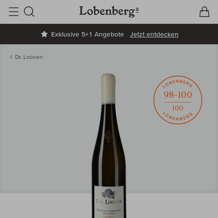
V
W
Suche
Exklusive 5+1 Angebote
Jetzt entdecken
Dr. Loosen
98–100
100