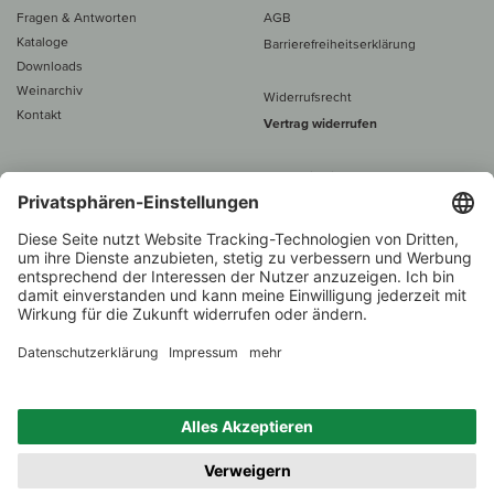
Fragen & Antworten
AGB
Kataloge
Barrierefreiheitserklärung
Downloads
Weinarchiv
Widerrufsrecht
Kontakt
Vertrag widerrufen
Alle Preise inkl. MwSt., zzgl. 5 €
Versand
– ab
60 € versand­kosten­
frei
Beratung unter
+49 421 696 797-0
1.000 Winzer –
Weinhändler
Zurück
Über 7.000 Weine
des Jahres 2022