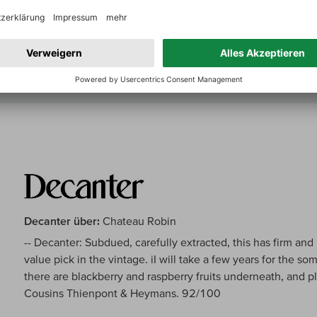
Top-Einstieg in Castillon. Etwas anders in der Stilistik als 
2019er. 2020 ist etwas klassischer, etwas maskuliner und 
hinter 2019 zurückbleibend für meinen Geschmack. Langle
Decanter über:
Chateau Robin
-- Decanter: Subdued, carefully extracted, this has firm and li
value pick in the vintage. iI will take a few years for the so
there are blackberry and raspberry fruits underneath, and p
Cousins Thienpont & Heymans. 92/100