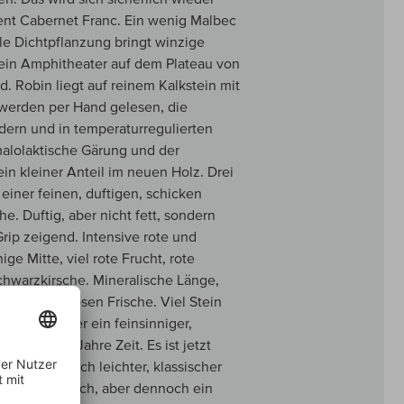
ent Cabernet Franc. Ein wenig Malbec
lle Dichtpflanzung bringt winzige
t ein Amphitheater auf dem Plateau von
. Robin liegt auf reinem Kalkstein mit
 werden per Hand gelesen, die
dern und in temperaturregulierten
malolaktische Gärung und der
in kleiner Anteil im neuen Holz. Drei
einer feinen, duftigen, schicken
e. Duftig, aber nicht fett, sondern
rip zeigend. Intensive rote und
ge Mitte, viel rote Frucht, rote
chwarzkirsche. Mineralische Länge,
illon grandiosen Frische. Viel Stein
, sondern eher ein feinsinniger,
ht ein paar Jahre Zeit. Es ist jetzt
in spielerisch leichter, klassischer
ein mit Anspruch, aber dennoch ein