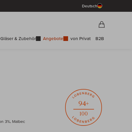
Deutsch
Vorschau War
Warenkorb
Gläser & Zubehör
Angebote
von Privat
B2B
l
94+
100
on 3%, Malbec