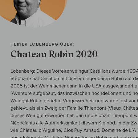
HEINER LOBENBERG ÜBER:
Chateau Robin 2020
Lobenberg: Dieses Vorreiterweingut Castillons wurde 199
Stéphane hat Castillon mit diesem legendären Robin auf di
2005 ist der Weinmacher dann in die USA ausgewandert un
´Aventure aufgebaut, das inzwischen hochdekoriert und ho
Weingut Robin geriet in Vergessenheit und wurde erst vor 
gehievt, als ein Zweig der Familie Thienpont (Vieux Châte
dieses Weingut erworben hat. Jan und Florian Thienpont wi
Négociants alle Aufmerksamkeit diesem Kleinod. In der Zw
wie Château d’Aiguilhe, Clos Puy Arnaud, Domaine de L´A 
hochdekorierte Castillon-Weingüter, an Robin vorbeigezoge