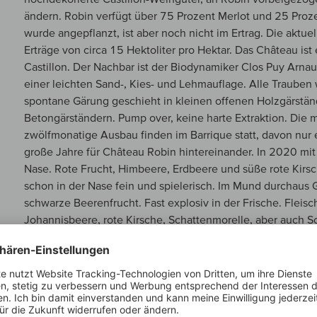
ändern. Robin verfügt über 75 Prozent Merlot und 25 Proz
wurde angepflanzt, ist aber noch nicht im Ertrag. Die aktue
Erträge von circa 15 Hektoliter pro Hektar. Das Château is
Castillon. Der Nachbar ist der Biodynamiker Clos Puy Arnaud
einer leichten Sand-, Kies- und Lehmauflage. Alle Trauben
spontane Gärung geschieht in kleinen offenen Holzgärstän
Betongärständern. Pump over, keine harte Extraktion. Die 
zwölfmonatige Ausbau finden im Barrique statt, davon nur e
große Jahre für Château Robin hintereinander. In 2020 mit 
Nase. Rote Frucht, Himbeere, Erdbeere und süße rote Kirsch
schon in der Nase fein und spielerisch. Im Mund durchaus G
schwarze Beerenfrucht. Fast explosiv in der Frische. Fleischi
Johannisbeere, rote Kirsche, Schattenmorelle, aber auch S
viel Druck hintenraus. Harmonischer Wein mit einer für Cast
und eine leicht salzige Mineralität. Das ist kein Blockbuster
geschliffener, polierter, tänzelnder Castillon. Der Wein brauc
kein schnellreifendes Schoko-Sahnetörtchen, sondern eher e
Castillon, durchaus mit Grip, Mineralität und Länge. Ein W