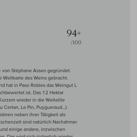
94+
/100
4 von Stéphane Asseo gegründet.
e Weltkarte des Weins gebracht.
d hat in Paso Robles das Weingut L
chbewertet ist. Das 12 Hektar
Kurzem wieder in die Weltelite
au Certan, Le Pin, Puygueraud…)
dmen neben ihrer Tätigkeit als
ischenzeit sind natürlich Nachahmer
und einige andere, inzwischen
n. Das wird sich sicherlich wieder