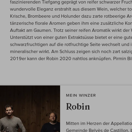
faszinierenden Tiefgang geprägt von reifer schwarzer Fruc
wundervolle Eleganz erstrahlt aus diesem Wein, welcher tot
Krische, Brombeere und Holunder dazu zarte rotbeerige A
tänzerische florale Aromen geben ihm eine zusätzliche Kompl
Auftakt am Gaumen. Trotz seiner reifen Aromatik wirkt der 
Unterstützt von einer guten Extraktsüsse bietet er eine gu
schwarzfruchtigen auf die rotfruchtige Seite wechselt un
mineralischer wirkt. Am Schluss zeigen sich noch zart sal
2019er kann der Robin 2020 nahtlos anknüpfen. Pirmin Bi
MEIN WINZER
Robin
Mitten im Herzen der Appellation
Gemeinde Belvès de Castillon, 