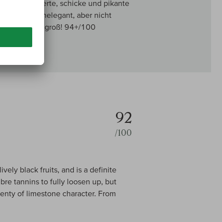
der extrem polierte, schicke und pikante
zugleich hochelegant, aber nicht
big und fast groß! 94+/100
92
/100
vely black fruits, and is a definite
mbre tannins to fully loosen up, but
lenty of limestone character. From