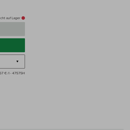
cht auf Lager
67 € /l
· 47575H