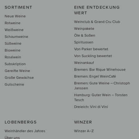
SORTIMENT
EINE ENTDECKUNG
WERT
Neue Weine
Weinclub & Grand Cru Club
Rotweine
Weinpakete
Weißweine
Öle & Soßen
Schaumweine
Spirituosen
Süßweine
Von Parker bewertet
Bioweine
Von Suckling bewertet
Roséwein
Weinankauf
Subskription
Bremen: Bar Rique Winehouse
Gereifte Weine
Bremen: Engel WeinCafé
Große Gewächse
Bremen: Gute Weine – Christoph
Gutscheine
Janssen
Hamburg: Guter Wein – Torsten
Tesch
Dreieich: Vini di Vini
LOBENBERGS
WINZER
Weinhändler des Jahres
Winzer A–Z
Über uns