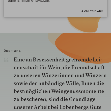
Saint Emilion entwickelt.
ZUM WINZER
ÜBER UNS
Eine an Besessenheit gren­zende Lei­
den­schaft für Wein, die Freund­schaft
zu unseren Win­zer­innen und Win­zern
so­wie der un­bän­dige Wille, Ihnen die
best­mög­lich­en Wein­genuss­momente
zu besche­ren, sind die Grund­lage
unserer Arbeit bei Lobenbergs Gute