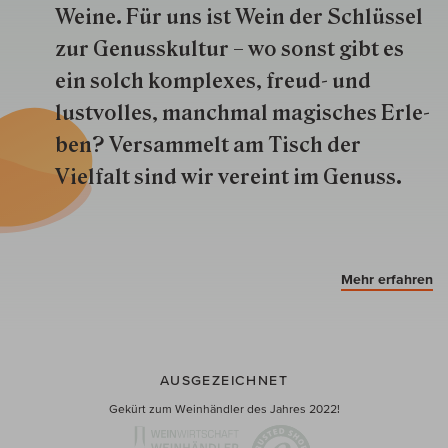
Weine. Für uns ist Wein der Schlüs­sel
zur Genuss­kultur – wo sonst gibt es
ein solch kom­plexes, freud- und
lustvolles, manchmal ma­gisch­es Er­le­
ben? Versammelt am Tisch der
Vielfalt sind wir ver­eint im Genuss.
Mehr erfahren
AUSGEZEICHNET
Gekürt zum Weinhändler des Jahres 2022!