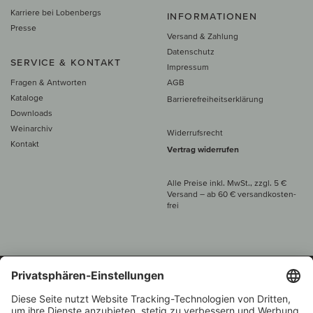
Karriere bei Lobenbergs
INFORMATIONEN
Presse
Versand & Zahlung
Datenschutz
SERVICE & KONTAKT
Impressum
Fragen & Antworten
AGB
Kataloge
Barrierefreiheitserklärung
Downloads
Weinarchiv
Widerrufsrecht
Kontakt
Vertrag widerrufen
Alle Preise inkl. MwSt., zzgl. 5 €
Versand
– ab
60 € versand­kosten­
frei
Beratung unter
+49 421 696 797-0