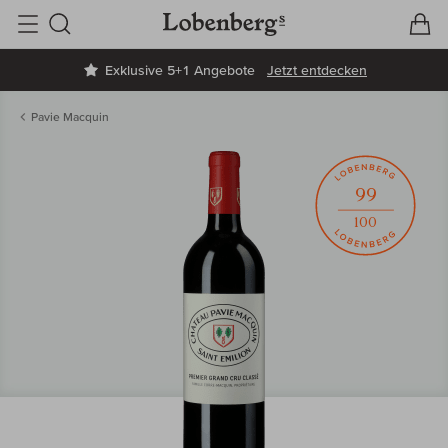
V
W
Suche
Exklusive 5+1 Angebote
Jetzt entdecken
Pavie Macquin
99
100