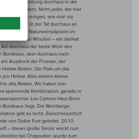
ner Blindverkostung durchaus in der
m anderen Stern. Nicht jeder, der hier
z spezielle Art mögen, wie man sie
ein erinnert in der Tat durchaus an
Rôtie und von Naturweinpäpsten im
Wein steht für Minuten – ein delikat
r Art durchaus der beste Wein des
in Bordeaux, aber durchaus nach
 ein Ausdruck der Finesse, der
,6 Hektar Reben. Der Park um das
e pro Hektar. Also extrem kleine
ahre alte Reben. Wir haben hier
ne spannende Kombination, gerade in
asserspeicher. Les Carmes Haut-Brion
in Bordeaux liegt. Die Weinberge
llation gibt es nicht. Zwischenzeitlich
rde von Didier Furt geleitet. 2010
uft – dieses große Terroir weckt nun
sdirektor bei Chapoutier, wurde zum