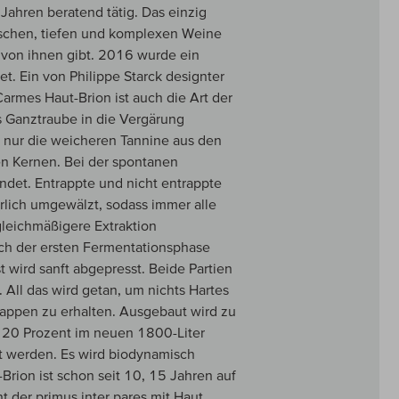
Jahren beratend tätig. Das einzig
ssischen, tiefen und komplexen Weine
n von ihnen gibt. 2016 wurde ein
t. Ein von Philippe Starck designter
armes Haut-Brion ist auch die Art der
ls Ganztraube in die Vergärung
 nur die weicheren Tannine aus den
en Kernen. Bei der spontanen
det. Entrappte und nicht entrappte
ürlich umgewälzt, sodass immer alle
gleichmäßigere Extraktion
Nach der ersten Fermentationsphase
t wird sanft abgepresst. Beide Partien
All das wird getan, um nichts Hartes
appen zu erhalten. Ausgebaut wird zu
 20 Prozent im neuen 1800-Liter
rt werden. Es wird biodynamisch
-Brion ist schon seit 10, 15 Jahren auf
 der primus inter pares mit Haut