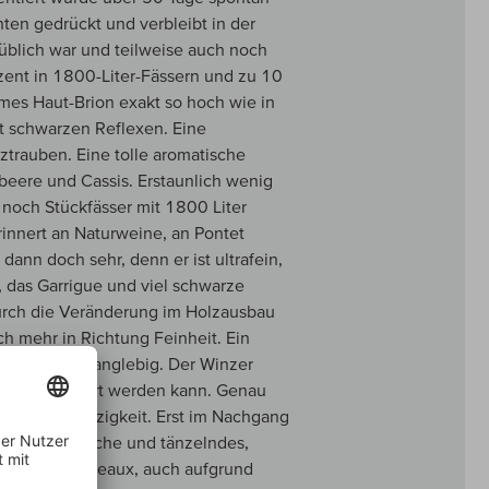
nten gedrückt und verbleibt in der
 üblich war und teilweise auch noch
zent in 1800-Liter-Fässern und zu 10
mes Haut-Brion exakt so hoch wie in
t schwarzen Reflexen. Eine
trauben. Eine tolle aromatische
beere und Cassis. Erstaunlich wenig
noch Stückfässer mit 1800 Liter
nnert an Naturweine, an Pontet
ann doch sehr, denn er ist ultrafein,
, das Garrigue und viel schwarze
 Durch die Veränderung im Holzausbau
ch mehr in Richtung Feinheit. Ein
 unglaublich langlebig. Der Winzer
0 Jahre gelagert werden kann. Genau
it feiner Salzigkeit. Erst im Nachgang
chwarze Kirsche und tänzelndes,
 Wein aus Bordeaux, auch aufgrund