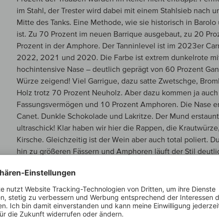
im Stahl, der Trester wird dabei mit einem Stahlsieb nach u
Mitte des Tanks. Eine Methode, wie sie historisch in Barolo
ist. Zu 70 Prozent im neuen Barrique ausgebaut, zu 20 Pro
Prozent in der Amphore. Der Tanninlevel ist im 2023er Car
2022, 2021 und 2020. Die Farbe ist extrem dunkelrote mi
hochintensive Nase – deutlich geprägt von 60 Prozent Ganz
Würze zeigend! Viel Garrigue, dazu satte Zwetschge, Brom
Holz trotz 70 Prozent Neuholz. Aber dazu kommen ja auch 
Fassungsvermögen und 10 Prozent Amphoren. Die Nase eri
Canet. Dunkle Schokolade und Lakritze. Der Mund erstaunt d
ultraschick! Klar haben wir hier die Rappen, die Krautwürze
Kirsche. Gleichzeitig ist der Wein aber auch total poliert.
hin zu größeren Fässern und Amphoren läuft der Stil deutli
tänzelnder, schicker Wein! Er ist früh zugänglich und doch
prophezeit, dass er in fünf Jahren trinkbar ist und auch 5
das will ich wohl glauben. Immer wieder schwarze Kirsche m
nimmt der Druck dramatisch zu. Amarena Kirsche, wieder s
seidiges, total poliertes Tannin. Ein ganz ungewöhnlicher