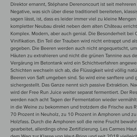
Direktor ernannt, Stéphane Derenoncourt ist seit mehreren 
Negative, was sich über diese traditionell bereiteten, kla
sagen lässt, ist, dass es leider immer viel zu kleine Menge
kompletter Neubau direkt neben dem alten Château errichte
Komplex. Modern, aber auch genial. Die Besonderheit bei C
Vinifikation. Ein Teil der Trauben wird nicht entrappt und a
gegeben. Die Beeren werden auch nicht angequetscht, um
Häuten zu extrahieren und nicht die grünen Tannine aus d
Vergärung im Betontank wird ein Schichtverfahren angewen
Schichten wechseln sich ab, die Flüssigkeit wird völlig nat
Beeren von Saft umgeben sind. So wird eine sanftere und 
sichergestellt. Das Ganze nennt sich passive Extraktion. 
wird der Free Run Juice weiter separat fermentiert. Der Res
werden nach acht Tagen der Fermentation wieder vermählt. 
in die Weine zu bekommen und trotzdem die Frische aus R
70 Prozent in Neuholz, zu 10 Prozent in Amphoren und zu
Holzfass. Durch die Amphoren soll die reine Frucht bewah
gearbeitet, allerdings ohne Zertifizierung. Les Carmes Haut
dem Weg zur Klasse von Haut-Brion und seit 2018 vielleicht