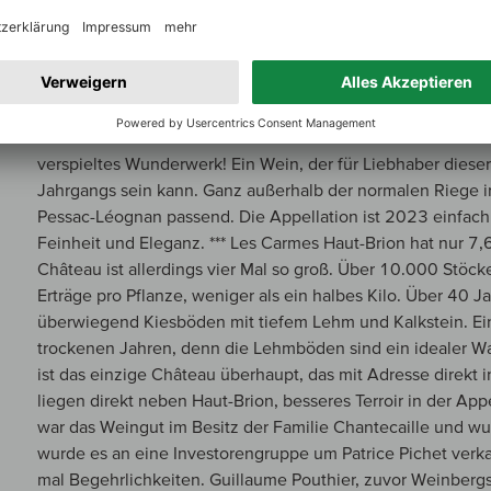
seines hohen Cabernet Franc Anteils. Man könnte ihn in ei
obersten Liga der Loire verorten. Das ist Bordeaux von eine
Klassik erwartet, wird begeistert sein. Man muss diese gan
durchaus häufig auch im Nordwesten Spaniens findet. Der W
einem Top-Mencia von Palacios. Auch an Weine der Côte-
Bereich Pinot Noir durch die Ganztraubenfermentation. Der 
verspieltes Wunderwerk! Ein Wein, der für Liebhaber diese
Jahrgangs sein kann. Ganz außerhalb der normalen Riege 
Pessac-Léognan passend. Die Appellation ist 2023 einfach
Feinheit und Eleganz. *** Les Carmes Haut-Brion hat nur 7
Château ist allerdings vier Mal so groß. Über 10.000 Stöck
Erträge pro Pflanze, weniger als ein halbes Kilo. Über 40 J
überwiegend Kiesböden mit tiefem Lehm und Kalkstein. Ei
trockenen Jahren, denn die Lehmböden sind ein idealer W
ist das einzige Château überhaupt, das mit Adresse direkt 
liegen direkt neben Haut-Brion, besseres Terroir in der Appe
war das Weingut im Besitz der Familie Chantecaille und wu
wurde es an eine Investorengruppe um Patrice Pichet verka
mal Begehrlichkeiten. Guillaume Pouthier, zuvor Weinberg