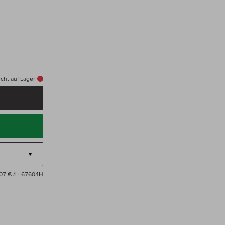
cht auf Lager
07 € /l
· 67604H