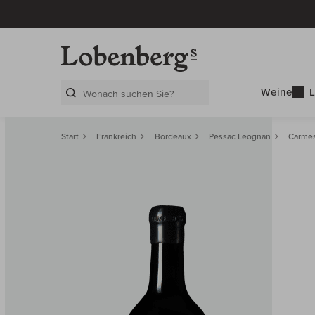
Weine
L
Search Layer
Start
Frankreich
Bordeaux
Pessac Leognan
Carmes