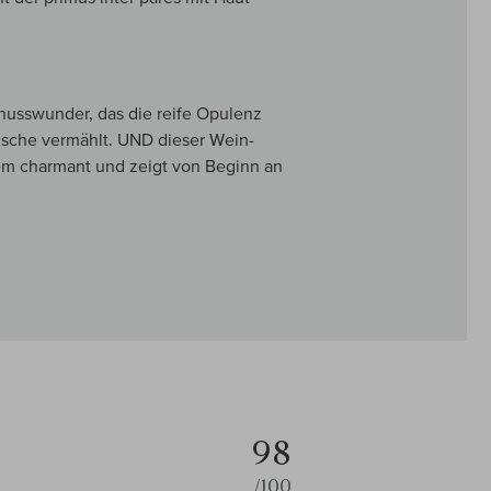
enusswunder, das die reife Opulenz
ische vermählt. UND dieser Wein-
trem charmant und zeigt von Beginn an
98
/100