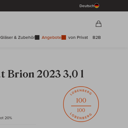
Deutsch
Vorschau War
Warenkorb
Gläser & Zubehör
Angebote
von Privat
B2B
 Brion 2023 3,0 l
100
100
lot 20%