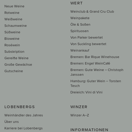
WERT
Neue Weine
Weinclub & Grand Cru Club
Rotweine
Weinpakete
Weißweine
Öle & Soßen
Schaumweine
Spirituosen
Süßweine
Von Parker bewertet
Bioweine
Von Suckling bewertet
Roséwein
Weinankauf
Subskription
Bremen: Bar Rique Winehouse
Gereifte Weine
Bremen: Engel WeinCafé
Große Gewächse
Bremen: Gute Weine – Christoph
Gutscheine
Janssen
Hamburg: Guter Wein – Torsten
Tesch
Dreieich: Vini di Vini
LOBENBERGS
WINZER
Weinhändler des Jahres
Winzer A–Z
Über uns
Karriere bei Lobenbergs
INFORMATIONEN