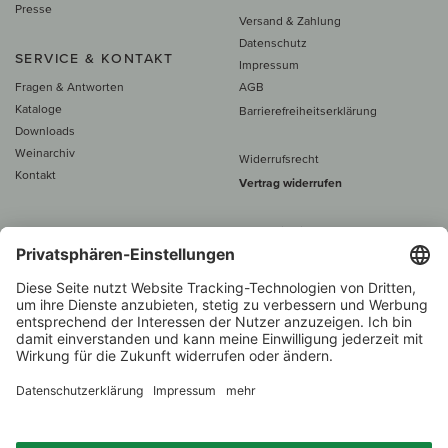
Presse
Versand & Zahlung
Datenschutz
SERVICE & KONTAKT
Impressum
Fragen & Antworten
AGB
Kataloge
Barrierefreiheitserklärung
Downloads
Weinarchiv
Widerrufsrecht
Kontakt
Vertrag widerrufen
Alle Preise inkl. MwSt., zzgl. 5 €
Versand
– ab
60 € versand­kosten­
frei
Beratung unter
+49 421 696 797-0
1.000 Winzer –
Weinhändler