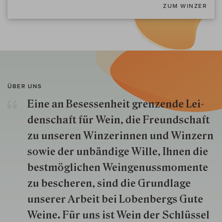
ZUM WINZER
ÜBER UNS
Eine an Besessenheit gren­zende Lei­
den­schaft für Wein, die Freund­schaft
zu unseren Win­zer­innen und Win­zern
so­wie der un­bän­dige Wille, Ihnen die
best­mög­lich­en Wein­genuss­momente
zu besche­ren, sind die Grund­lage
unserer Arbeit bei Lobenbergs Gute
Weine. Für uns ist Wein der Schlüs­sel