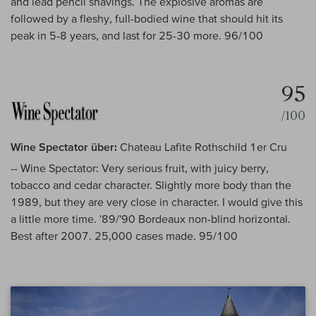
and lead pencil shavings. The explosive aromas are
followed by a fleshy, full-bodied wine that should hit its
peak in 5-8 years, and last for 25-30 more. 96/100
95
/100
Wine Spectator über:
Chateau Lafite Rothschild 1er Cru
-- Wine Spectator: Very serious fruit, with juicy berry,
tobacco and cedar character. Slightly more body than the
1989, but they are very close in character. I would give this
a little more time. '89/'90 Bordeaux non-blind horizontal.
Best after 2007. 25,000 cases made. 95/100