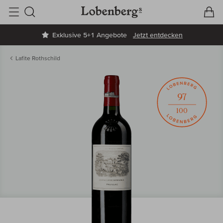
V
W
Suche
Exklusive 5+1 Angebote
Jetzt entdecken
Lafite Rothschild
97
100