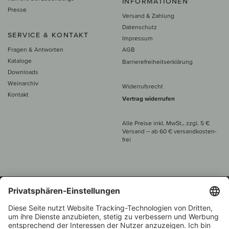
INFORMATIONEN
Presse
Versand & Zahlung
Datenschutz
SERVICE & KONTAKT
Impressum
Fragen & Antworten
AGB
Kataloge
Barrierefreiheitserklärung
Downloads
Weinarchiv
Widerrufsrecht
Kontakt
Vertrag widerrufen
Alle Preise inkl. MwSt., zzgl. 5 €
Versand
– ab
60 € versand­kosten­
frei
Beratung unter
+49 421 696 797-0