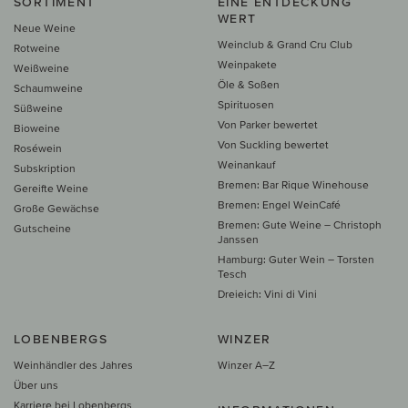
SORTIMENT
EINE ENTDECKUNG
WERT
Neue Weine
Weinclub & Grand Cru Club
Rotweine
Weinpakete
Weißweine
Öle & Soßen
Schaumweine
Spirituosen
Süßweine
Von Parker bewertet
Bioweine
Von Suckling bewertet
Roséwein
Weinankauf
Subskription
Bremen: Bar Rique Winehouse
Gereifte Weine
Bremen: Engel WeinCafé
Große Gewächse
Bremen: Gute Weine – Christoph
Gutscheine
Janssen
Hamburg: Guter Wein – Torsten
Tesch
Dreieich: Vini di Vini
LOBENBERGS
WINZER
Weinhändler des Jahres
Winzer A–Z
Über uns
Karriere bei Lobenbergs