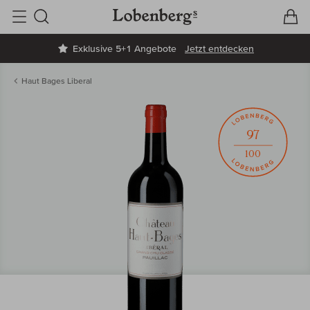
V
W
Suche
Exklusive 5+1 Angebote
Jetzt entdecken
Haut Bages Liberal
97
100