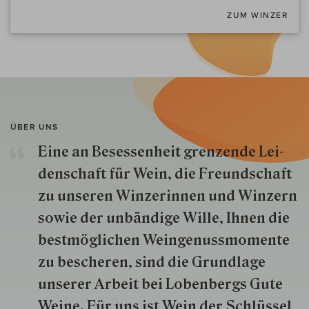
ZUM WINZER
ÜBER UNS
Eine an Besessenheit gren­zende Lei­
den­schaft für Wein, die Freund­schaft
zu unseren Win­zer­innen und Win­zern
so­wie der un­bän­dige Wille, Ihnen die
best­mög­lich­en Wein­genuss­momente
zu besche­ren, sind die Grund­lage
unserer Arbeit bei Lobenbergs Gute
Weine. Für uns ist Wein der Schlüs­sel