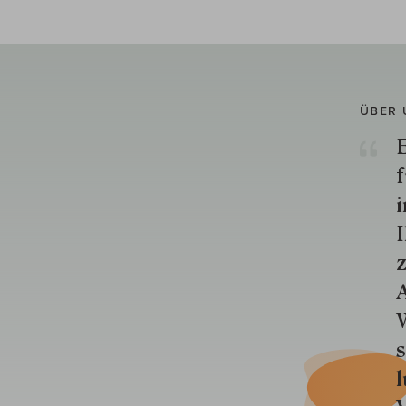
ÜBER 
E
f
i
I
z
A
W
s
l