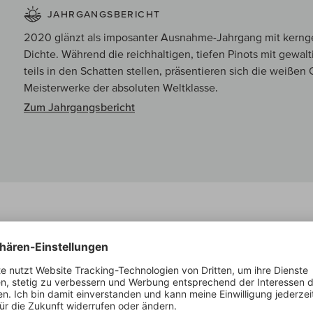
JAHRGANGSBERICHT
2020 glänzt als imposanter Ausnahme-Jahrgang mit kern
Dichte. Während die reichhaltigen, tiefen Pinots mit gewalt
teils in den Schatten stellen, präsentieren sich die weißen 
Meisterwerke der absoluten Weltklasse.
Zum Jahrgangsbericht
Suckling über:
Beaujolais Brouilly Clos de La Chaize Mono