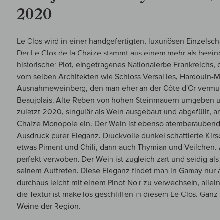
2020
Le Clos wird in einer handgefertigten, luxuriösen Einzelscha
Der Le Clos de la Chaize stammt aus einem mehr als beei
historischer Plot, eingetragenes Nationalerbe Frankreichs, 
vom selben Architekten wie Schloss Versailles, Hardouin-Ma
Ausnahmeweinberg, den man eher an der Côte d'Or vermu
Beaujolais. Alte Reben von hohen Steinmauern umgeben un
zuletzt 2020, singulär als Wein ausgebaut und abgefüllt, 
Chaize Monopole ein. Der Wein ist ebenso atemberaubend 
Ausdruck purer Eleganz. Druckvolle dunkel schattierte Kir
etwas Piment und Chili, dann auch Thymian und Veilchen. A
perfekt verwoben. Der Wein ist zugleich zart und seidig al
seinem Auftreten. Diese Eleganz findet man in Gamay nur ä
durchaus leicht mit einem Pinot Noir zu verwechseln, allein
die Textur ist makellos geschliffen in diesem Le Clos. Gan
Weine der Region.