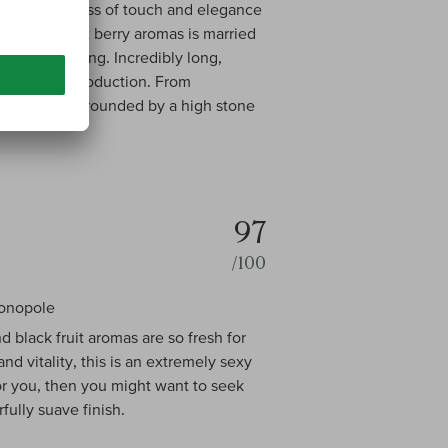
ns the lightness of touch and elegance
is and forest berry aromas is married
d so fascinating. Incredibly long,
ery limited production. From
ompletely surrounded by a high stone
97
/100
Monopole
d black fruit aromas are so fresh for
nd vitality, this is an extremely sexy
for you, then you might want to seek
fully suave finish.