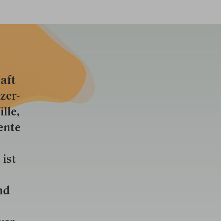
aft
zer­
lle,
ente
 ist
nd