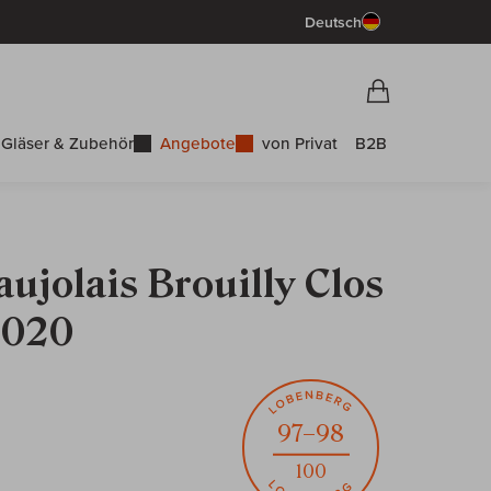
Deutsch
Vorschau War
Warenkorb
Gläser & Zubehör
Angebote
von Privat
B2B
aujolais Brouilly Clos
2020
97–98
100