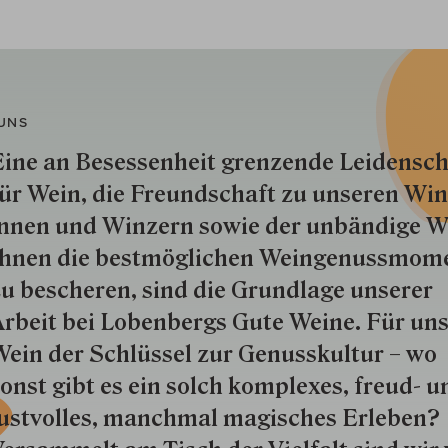
UNS
ine an Besessenheit gren­zende Lei­den­sch
ür Wein, die Freund­schaft zu unseren Win­
nnen und Win­zern so­wie der un­bän­dige Wi
hnen die best­mög­lich­en Wein­genuss­mom
u besche­ren, sind die Grund­lage unserer
rbeit bei Lobenbergs Gute Weine. Für uns
ein der Schlüs­sel zur Genuss­kultur – wo
onst gibt es ein solch kom­plexes, freud- u
ustvolles, manchmal ma­gisch­es Er­le­ben?