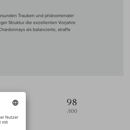
gesunden Trauben und phänomenaler
iger Struktur die exzellenten Vorjahre
Chardonnays als balancierte, straffe
98
/100
pole