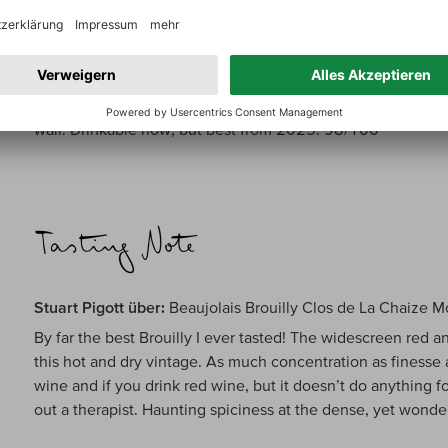
One of the new giants of Beaujolais that nonetheless retai
of these wines. Enormous concentration of sour cherry, cass
to an expertly crafted tannin structure that is so detailed an
compact and energetic finish that leaves you breathless. V
organically grown grapes grown in a genuine clos that is c
wall. Drinkable now, but best from 2025. 98/100
Stuart Pigott über:
Beaujolais Brouilly Clos de La Chaize 
By far the best Brouilly I ever tasted! The widescreen red an
this hot and dry vintage. As much concentration as finesse a
wine and if you drink red wine, but it doesn’t do anything 
out a therapist. Haunting spiciness at the dense, yet wonder