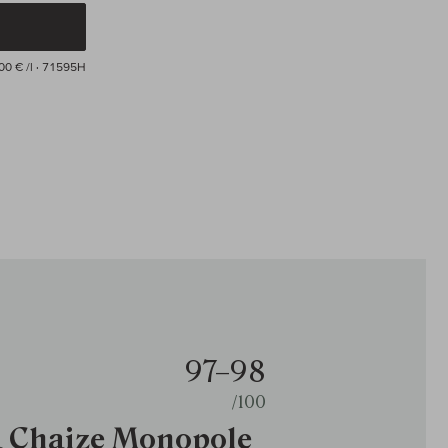
00 € /l
· 71595H
97–98
/100
La Chaize Monopole