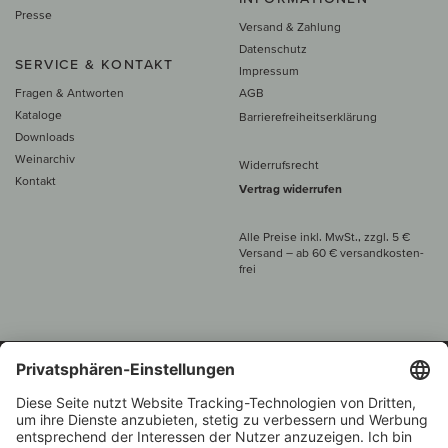
Presse
Versand & Zahlung
Datenschutz
SERVICE & KONTAKT
Impressum
Fragen & Antworten
AGB
Kataloge
Barrierefreiheitserklärung
Downloads
Weinarchiv
Widerrufsrecht
Kontakt
Vertrag widerrufen
Alle Preise inkl. MwSt., zzgl. 5 €
Versand
– ab
60 € versand­kosten­
frei
Beratung unter
+49 421 696 797-0