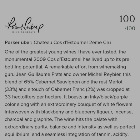
100
/100
Parker über:
Chateau Cos d’Estournel 2eme Cru
One of the greatest young wines I have ever tasted, the
monumental 2009 Cos d’Estournel has lived up to its pre-
bottling potential. A remarkable effort from winemaking
guru Jean-Guillaume Prats and owner Michel Reybier, this
blend of 65% Cabernet Sauvignon and the rest Merlot
(33%) and a touch of Cabernet Franc (2%) was cropped at
33 hectoliters per hectare. It boasts an inky/black/purple
color along with an extraordinary bouquet of white flowers
interwoven with blackberry and blueberry liqueur, incense,
charcoal and graphite. The wine hits the palate with
extraordinary purity, balance and intensity as well as perfect
equilibrium, and a seamless integration of tannin, acidity,