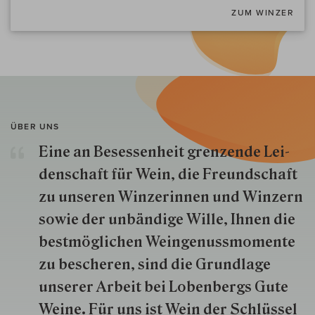
ZUM WINZER
ÜBER UNS
Eine an Besessenheit gren­zende Lei­
den­schaft für Wein, die Freund­schaft
zu unseren Win­zer­innen und Win­zern
so­wie der un­bän­dige Wille, Ihnen die
best­mög­lich­en Wein­genuss­momente
zu besche­ren, sind die Grund­lage
unserer Arbeit bei Lobenbergs Gute
Weine. Für uns ist Wein der Schlüs­sel