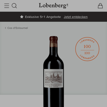
V
W
Suche
Exklusive 5+1 Angebote
Jetzt entdecken
Cos d’Estournel
100
100