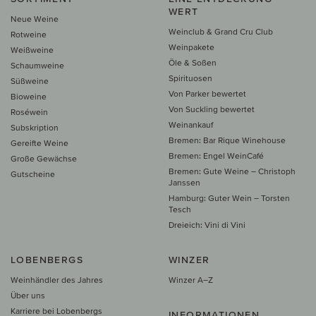
WERT
Neue Weine
Weinclub & Grand Cru Club
Rotweine
Weinpakete
Weißweine
Öle & Soßen
Schaumweine
Spirituosen
Süßweine
Von Parker bewertet
Bioweine
Von Suckling bewertet
Roséwein
Weinankauf
Subskription
Bremen: Bar Rique Winehouse
Gereifte Weine
Bremen: Engel WeinCafé
Große Gewächse
Bremen: Gute Weine – Christoph
Gutscheine
Janssen
Hamburg: Guter Wein – Torsten
Tesch
Dreieich: Vini di Vini
LOBENBERGS
WINZER
Weinhändler des Jahres
Winzer A–Z
Über uns
Karriere bei Lobenbergs
INFORMATIONEN