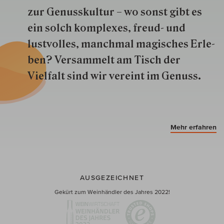
zur Genuss­kultur – wo sonst gibt es
ein solch kom­plexes, freud- und
lustvolles, manchmal ma­gisch­es Er­le­
ben? Versammelt am Tisch der
Vielfalt sind wir ver­eint im Genuss.
Mehr erfahren
AUSGEZEICHNET
Gekürt zum Weinhändler des Jahres 2022!