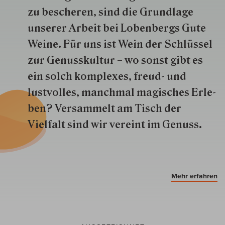
zu besche­ren, sind die Grund­lage
unserer Arbeit bei Lobenbergs Gute
Weine. Für uns ist Wein der Schlüs­sel
zur Genuss­kultur – wo sonst gibt es
ein solch kom­plexes, freud- und
lustvolles, manchmal ma­gisch­es Er­le­
ben? Versammelt am Tisch der
Vielfalt sind wir ver­eint im Genuss.
Mehr erfahren