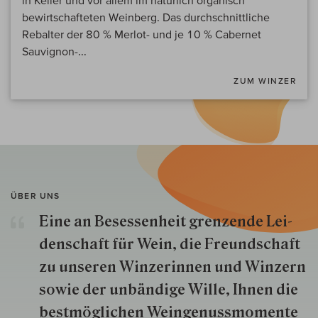
bewirtschafteten Weinberg. Das durchschnittliche
Rebalter der 80 % Merlot- und je 10 % Cabernet
Sauvignon-...
ZUM WINZER
ÜBER UNS
Eine an Besessenheit gren­zende Lei­
den­schaft für Wein, die Freund­schaft
zu unseren Win­zer­innen und Win­zern
so­wie der un­bän­dige Wille, Ihnen die
best­mög­lich­en Wein­genuss­momente