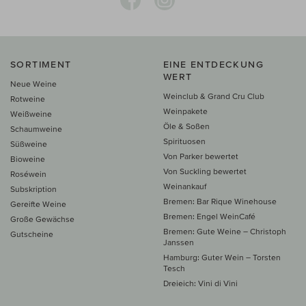
SORTIMENT
EINE ENTDECKUNG
WERT
Neue Weine
Weinclub & Grand Cru Club
Rotweine
Weinpakete
Weißweine
Öle & Soßen
Schaumweine
Spirituosen
Süßweine
Von Parker bewertet
Bioweine
Von Suckling bewertet
Roséwein
Weinankauf
Subskription
Bremen: Bar Rique Winehouse
Gereifte Weine
Bremen: Engel WeinCafé
Große Gewächse
Bremen: Gute Weine – Christoph
Gutscheine
Janssen
Hamburg: Guter Wein – Torsten
Tesch
Dreieich: Vini di Vini