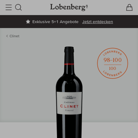
V
W
Suche
Exklusive 5+1 Angebote
Jetzt entdecken
Clinet
98–100
100