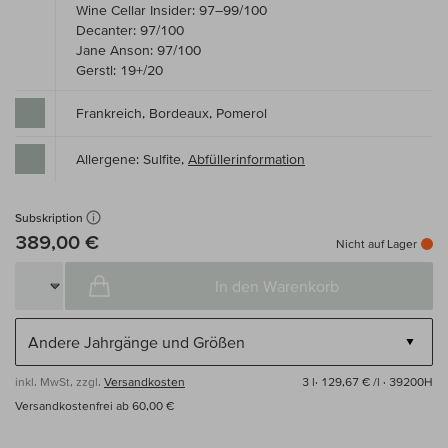
Wine Cellar Insider: 97–99/100
Decanter: 97/100
Jane Anson: 97/100
Gerstl: 19+/20
Frankreich, Bordeaux, Pomerol
Allergene: Sulfite,
Abfüllerinformation
Subskription
389,00 €
Nicht auf Lager
In den Warenkorb
inkl. MwSt, zzgl.
Versandkosten
3 l·
129,67 € /l
· 39200H
Versandkostenfrei ab 60,00 €