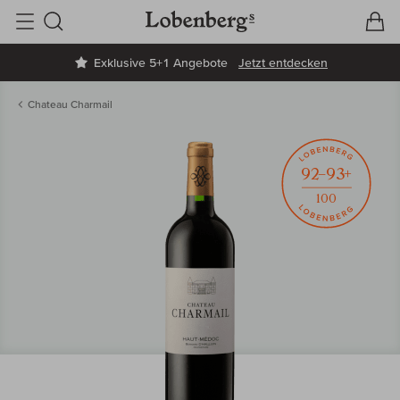
V
W
Suche
Exklusive 5+1 Angebote
Jetzt entdecken
Chateau Charmail
92–93+
100