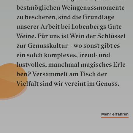
best­mög­lich­en Wein­genuss­momente
zu besche­ren, sind die Grund­lage
unserer Arbeit bei Lobenbergs Gute
Weine. Für uns ist Wein der Schlüs­sel
zur Genuss­kultur – wo sonst gibt es
ein solch kom­plexes, freud- und
lustvolles, manchmal ma­gisch­es Er­le­
ben? Versammelt am Tisch der
Vielfalt sind wir ver­eint im Genuss.
Mehr erfahren