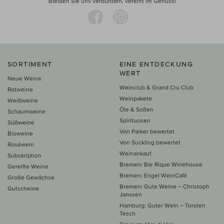
Bleiben Sie uns verbunden, vereint im Genuss!
SORTIMENT
EINE ENTDECKUNG
WERT
Neue Weine
Weinclub & Grand Cru Club
Rotweine
Weinpakete
Weißweine
Öle & Soßen
Schaumweine
Spirituosen
Süßweine
Von Parker bewertet
Bioweine
Von Suckling bewertet
Roséwein
Weinankauf
Subskription
Bremen: Bar Rique Winehouse
Gereifte Weine
Bremen: Engel WeinCafé
Große Gewächse
Bremen: Gute Weine – Christoph
Gutscheine
Janssen
Hamburg: Guter Wein – Torsten
Tesch