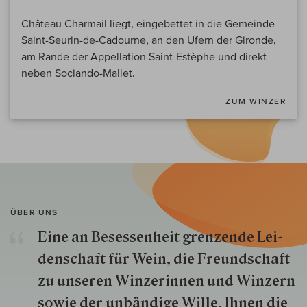
Château Charmail liegt, eingebettet in die Gemeinde
Saint-Seurin-de-Cadourne, an den Ufern der Gironde,
am Rande der Appellation Saint-Estèphe und direkt
neben Sociando-Mallet.
ZUM WINZER
ÜBER UNS
Eine an Besessenheit gren­zende Lei­
den­schaft für Wein, die Freund­schaft
zu unseren Win­zer­innen und Win­zern
so­wie der un­bän­dige Wille, Ihnen die