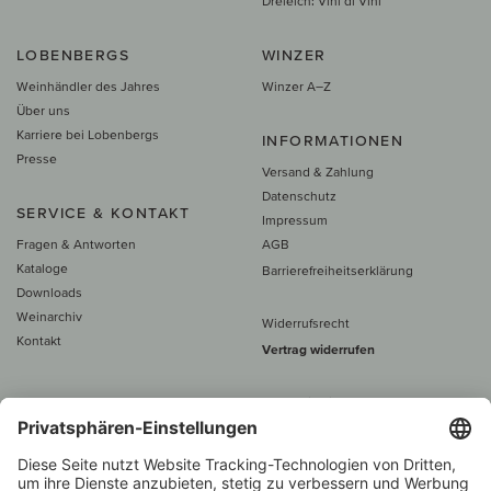
Dreieich: Vini di Vini
LOBENBERGS
WINZER
Weinhändler des Jahres
Winzer A–Z
Über uns
Karriere bei Lobenbergs
INFORMATIONEN
Presse
Versand & Zahlung
Datenschutz
SERVICE & KONTAKT
Impressum
Fragen & Antworten
AGB
Kataloge
Barrierefreiheitserklärung
Downloads
Weinarchiv
Widerrufsrecht
Kontakt
Vertrag widerrufen
Alle Preise inkl. MwSt., zzgl. 5 €
Versand
– ab
60 € versand­kosten­
frei