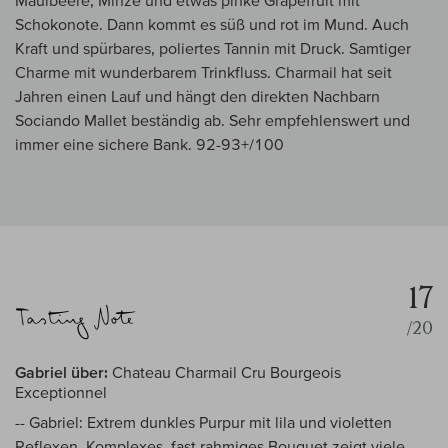
Maulbeere, Minze und etwas pinke Grapefruit mit
Schokonote. Dann kommt es süß und rot im Mund. Auch
Kraft und spürbares, poliertes Tannin mit Druck. Samtiger
Charme mit wunderbarem Trinkfluss. Charmail hat seit
Jahren einen Lauf und hängt den direkten Nachbarn
Sociando Mallet beständig ab. Sehr empfehlenswert und
immer eine sichere Bank. 92-93+/100
17
/20
Gabriel über:
Chateau Charmail Cru Bourgeois
Exceptionnel
-- Gabriel: Extrem dunkles Purpur mit lila und violetten
Reflexen. Komplexes, fast rahmiges Bouquet,zeigt viele