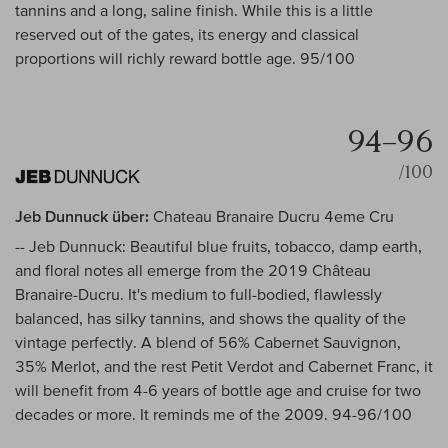
tannins and a long, saline finish. While this is a little
reserved out of the gates, its energy and classical
proportions will richly reward bottle age. 95/100
94–96
/100
Jeb Dunnuck über:
Chateau Branaire Ducru 4eme Cru
-- Jeb Dunnuck: Beautiful blue fruits, tobacco, damp earth,
and floral notes all emerge from the 2019 Château
Branaire-Ducru. It's medium to full-bodied, flawlessly
balanced, has silky tannins, and shows the quality of the
vintage perfectly. A blend of 56% Cabernet Sauvignon,
35% Merlot, and the rest Petit Verdot and Cabernet Franc, it
will benefit from 4-6 years of bottle age and cruise for two
decades or more. It reminds me of the 2009. 94-96/100