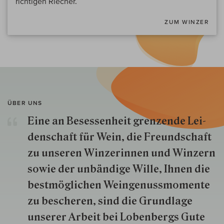
richtigen Riecher.
ZUM WINZER
ÜBER UNS
Eine an Besessenheit gren­zende Lei­
den­schaft für Wein, die Freund­schaft
zu unseren Win­zer­innen und Win­zern
so­wie der un­bän­dige Wille, Ihnen die
best­mög­lich­en Wein­genuss­momente
zu besche­ren, sind die Grund­lage
unserer Arbeit bei Lobenbergs Gute