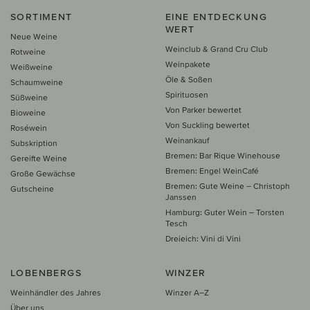
SORTIMENT
EINE ENTDECKUNG
WERT
Neue Weine
Weinclub & Grand Cru Club
Rotweine
Weinpakete
Weißweine
Öle & Soßen
Schaumweine
Spirituosen
Süßweine
Von Parker bewertet
Bioweine
Von Suckling bewertet
Roséwein
Weinankauf
Subskription
Bremen: Bar Rique Winehouse
Gereifte Weine
Bremen: Engel WeinCafé
Große Gewächse
Bremen: Gute Weine – Christoph
Gutscheine
Janssen
Hamburg: Guter Wein – Torsten
Tesch
Dreieich: Vini di Vini
LOBENBERGS
WINZER
Weinhändler des Jahres
Winzer A–Z
Über uns