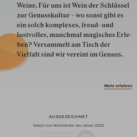
Weine. Für uns ist Wein der Schlüs­sel
zur Genuss­kultur – wo sonst gibt es
ein solch kom­plexes, freud- und
lustvolles, manchmal ma­gisch­es Er­le­
ben? Versammelt am Tisch der
Vielfalt sind wir ver­eint im Genuss.
Mehr erfahren
AUSGEZEICHNET
Gekürt zum Weinhändler des Jahres 2022!