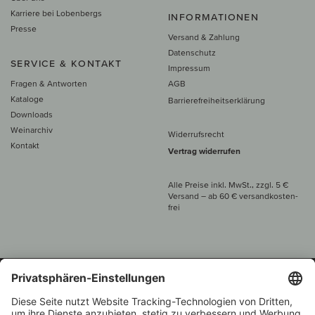
Karriere bei Lobenbergs
INFORMATIONEN
Presse
Versand & Zahlung
Datenschutz
SERVICE & KONTAKT
Impressum
Fragen & Antworten
AGB
Kataloge
Barrierefreiheitserklärung
Downloads
Weinarchiv
Widerrufsrecht
Kontakt
Vertrag widerrufen
Alle Preise inkl. MwSt., zzgl. 5 €
Versand
– ab
60 € versand­kosten­
frei
Beratung unter
+49 421 696 797-0