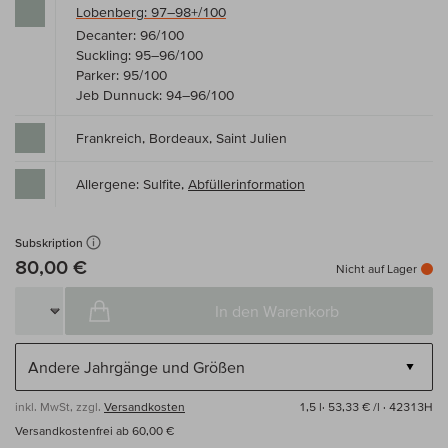
Lobenberg: 97–98+/100
Decanter: 96/100
Suckling: 95–96/100
Parker: 95/100
Jeb Dunnuck: 94–96/100
Frankreich, Bordeaux, Saint Julien
Allergene: Sulfite,
Abfüllerinformation
Subskription
80,00 €
Nicht auf Lager
In den Warenkorb
inkl. MwSt, zzgl.
Versandkosten
1,5 l·
53,33 € /l
· 42313H
Versandkostenfrei ab 60,00 €