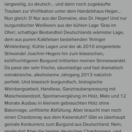
langweilig, zu deutsch... und dann noch zugekaufte
Trauben zur Vinifikation unter dem Handelshaus Heger...
Nun gleich 3! Nur aus der Domaine, also Dr. Heger! Und nur
burgundischer Weißwein aus der kühlen Lage 'Gras im
Ofen', schattiger Bestandteil Deutschlands wärmster Lage,
dem aus purem Kalkfelsen bestehenden 'Ihringer
Winklerberg'. Kühle Lagen und der ab 2010 eingeleitete
Stilwandel Joachim Hegers hin zum klassischen,
kühlfruchtigeren Burgund initiierten meinen Sinneswandel.
Da passt der sehr frische, säurelastige und fast dramatisch
extraktreiche, alkoholarme Jahrgang 2013 natürlich
perfekt. Und klassisch burgundisch, biologische
Weinbergsarbeit, Handlese, Ganztraubenpressung mit
Maischestandzeit, Spontanvergärung im Holz, Malo und 12
Monate Ausbau in kleinem gebrauchten Holz ohne
Batonnage, unfiltierte Abfüllung. Aber braucht man noch
einen Chardonnay aus dem Kaiserstuhl? Gibt es überhaupt
geniale Konkurrenz zum Burgund aus Deutschland. Nein,
eindeutig! Aber die besten deutschen Chardonnays, und