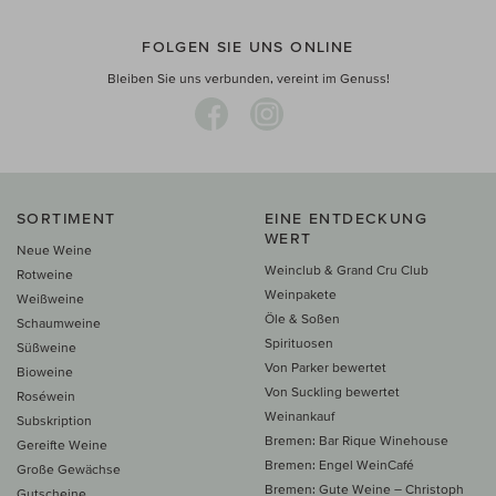
FOLGEN SIE UNS ONLINE
Bleiben Sie uns verbunden, vereint im Genuss!
SORTIMENT
EINE ENTDECKUNG
WERT
Neue Weine
Weinclub & Grand Cru Club
Rotweine
Weinpakete
Weißweine
Öle & Soßen
Schaumweine
Spirituosen
Süßweine
Von Parker bewertet
Bioweine
Von Suckling bewertet
Roséwein
Weinankauf
Subskription
Bremen: Bar Rique Winehouse
Gereifte Weine
Bremen: Engel WeinCafé
Große Gewächse
Bremen: Gute Weine – Christoph
Gutscheine