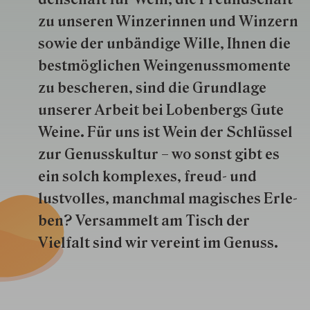
zu unseren Win­zer­innen und Win­zern
so­wie der un­bän­dige Wille, Ihnen die
best­mög­lich­en Wein­genuss­momente
zu besche­ren, sind die Grund­lage
unserer Arbeit bei Lobenbergs Gute
Weine. Für uns ist Wein der Schlüs­sel
zur Genuss­kultur – wo sonst gibt es
ein solch kom­plexes, freud- und
lustvolles, manchmal ma­gisch­es Er­le­
ben? Versammelt am Tisch der
Vielfalt sind wir ver­eint im Genuss.