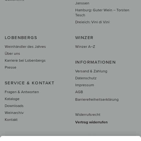
Janssen
Hamburg: Guter Wein – Torsten
Tesch
Dreieich: Vini di Vini
LOBENBERGS
WINZER
Weinhändler des Jahres
Winzer A–Z
Über uns
Karriere bei Lobenbergs
INFORMATIONEN
Presse
Versand & Zahlung
Datenschutz
SERVICE & KONTAKT
Impressum
Fragen & Antworten
AGB
Kataloge
Barrierefreiheitserklärung
Downloads
Weinarchiv
Widerrufsrecht
Kontakt
Vertrag widerrufen
Alle Preise inkl. MwSt., zzgl. 5 €