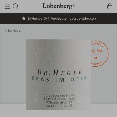
V
W
Suche
Exklusive 5+1 Angebote
Jetzt entdecken
Dr. Heger
94–95
100