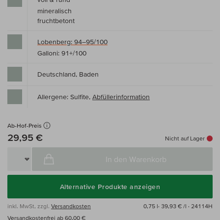
mineralisch
fruchtbetont
Lobenberg: 94–95/100
Galloni: 91+/100
Deutschland, Baden
Allergene: Sulfite,
Abfüllerinformation
Ab-Hof-Preis
29,95 €
Nicht auf Lager
In den Warenkorb
Alternative Produkte anzeigen
inkl. MwSt, zzgl.
Versandkosten
0,75 l·
39,93 € /l
· 24114H
Versandkostenfrei ab 60,00 €