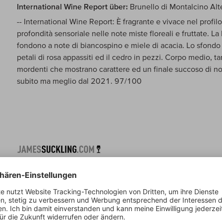
International Wine Report über:
Brunello di Montalcino Alt
-- International Wine Report: È fragrante e vivace nel profil
profondità sensoriale nelle note miste floreali e fruttate. La 
fondono a note di biancospino e miele di acacia. Lo sfondo s
petali di rosa appassiti ed il cedro in pezzi. Corpo medio, t
mordenti che mostrano carattere ed un finale succoso di not
subito ma meglio dal 2021. 97/100
Suckling über:
Brunello di Montalcino Altero
-- Suckling: I love the decadent edge to the ripe black cher
sandalwood. It’s full-bodied and very tight with polished, r
wonderful length and focus. So long and exquisite. Drink 