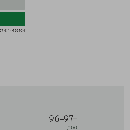
67 € /l
· 45640H
96–97+
/100