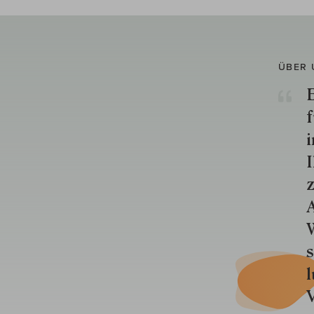
ÜBER 
E
f
i
I
z
A
W
s
l
V