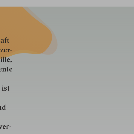
aft
zer­
lle,
ente
 ist
nd
ver­