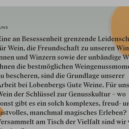
UNS
ine an Besessenheit gren­zende Lei­den­sch
ür Wein, die Freund­schaft zu unseren Win­
nnen und Win­zern so­wie der un­bän­dige Wi
hnen die best­mög­lich­en Wein­genuss­mom
u besche­ren, sind die Grund­lage unserer
rbeit bei Lobenbergs Gute Weine. Für uns
ein der Schlüs­sel zur Genuss­kultur – wo
onst gibt es ein solch kom­plexes, freud- u
ustvolles, manchmal ma­gisch­es Er­le­ben?
ersammelt am Tisch der Vielfalt sind wir 