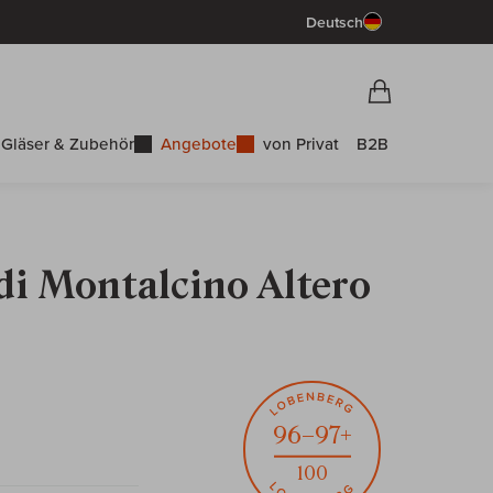
Deutsch
Vorschau War
Warenkorb
Gläser & Zubehör
Angebote
von Privat
B2B
di Montalcino Altero
96–97+
100