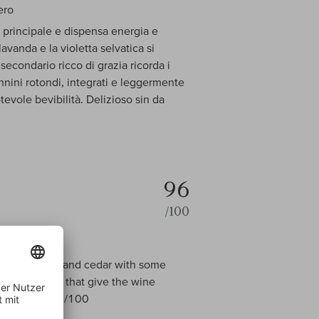
ero
o principale e dispensa energia e
lavanda e la violetta selvatica si
econdario ricco di grazia ricorda i
annini rotondi, integrati e leggermente
evole bevibilità. Delizioso sin da
96
/100
ries, cherries and cedar with some
efined tannins that give the wine
after 2024. 96/100