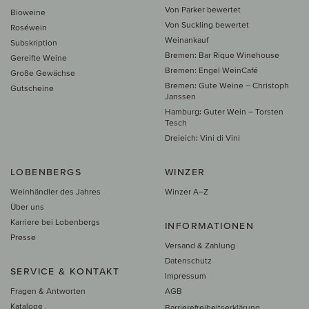
Von Parker bewertet
Bioweine
Von Suckling bewertet
Roséwein
Weinankauf
Subskription
Bremen: Bar Rique Winehouse
Gereifte Weine
Bremen: Engel WeinCafé
Große Gewächse
Bremen: Gute Weine – Christoph
Gutscheine
Janssen
Hamburg: Guter Wein – Torsten
Tesch
Dreieich: Vini di Vini
LOBENBERGS
WINZER
Weinhändler des Jahres
Winzer A–Z
Über uns
Karriere bei Lobenbergs
INFORMATIONEN
Presse
Versand & Zahlung
Datenschutz
SERVICE & KONTAKT
Impressum
Fragen & Antworten
AGB
Kataloge
Barrierefreiheitserklärung