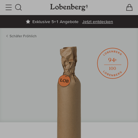
V
W
Suche
Exklusive 5+1 Angebote
Jetzt entdecken
Schäfer Fröhlich
94+
100