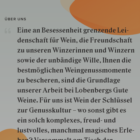
ÜBER UNS
Eine an Besessenheit gren­zende Lei­
den­schaft für Wein, die Freund­schaft
zu unseren Win­zer­innen und Win­zern
so­wie der un­bän­dige Wille, Ihnen die
best­mög­lich­en Wein­genuss­momente
zu besche­ren, sind die Grund­lage
unserer Arbeit bei Lobenbergs Gute
Weine. Für uns ist Wein der Schlüs­sel
zur Genuss­kultur – wo sonst gibt es
ein solch kom­plexes, freud- und
lustvolles, manchmal ma­gisch­es Er­le­