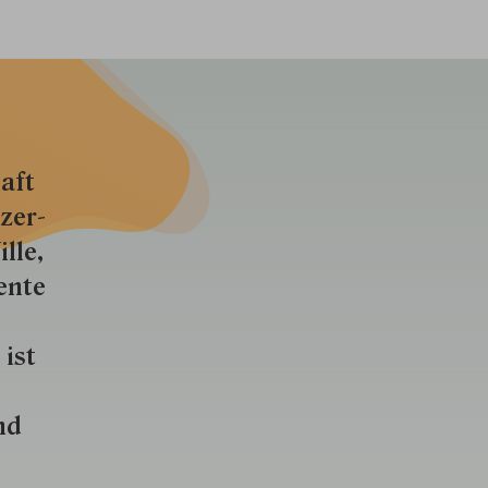
aft
zer­
lle,
ente
 ist
nd