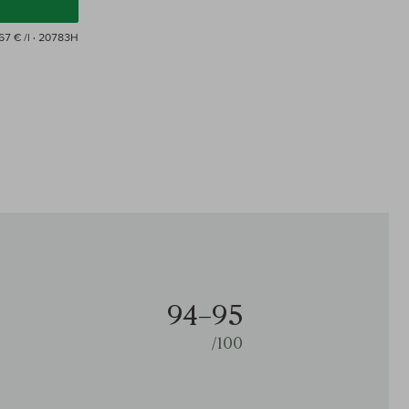
67 € /l
· 20783H
94–95
/100