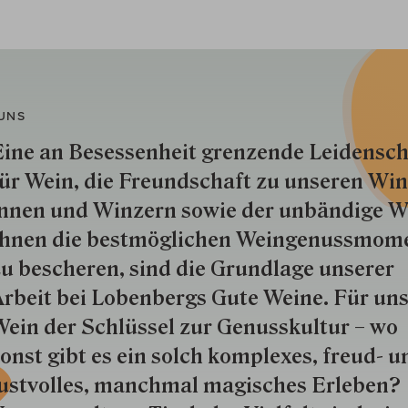
UNS
ine an Besessenheit gren­zende Lei­den­sch
ür Wein, die Freund­schaft zu unseren Win­
nnen und Win­zern so­wie der un­bän­dige Wi
hnen die best­mög­lich­en Wein­genuss­mom
u besche­ren, sind die Grund­lage unserer
rbeit bei Lobenbergs Gute Weine. Für uns
ein der Schlüs­sel zur Genuss­kultur – wo
onst gibt es ein solch kom­plexes, freud- u
ustvolles, manchmal ma­gisch­es Er­le­ben?