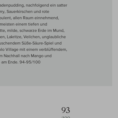
denpudding, nachfolgend ein satter
rry, Sauerkirschen und rote
opulent, allen Raum einnehmend,
m meisten einem tiefen und
tte, milde, schwarze Erde im Mund,
en, Lakritze, Veilchen, unglaubliche
rauschendem Süße-Säure-Spiel und
olo Village mit einem verblüffendem,
gem Nachhall nach Mango und
se am Ende. 94-95/100
93