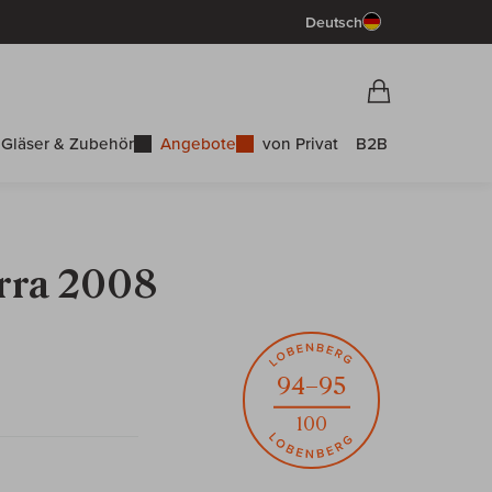
Deutsch
Vorschau War
Warenkorb
Gläser & Zubehör
Angebote
von Privat
B2B
orra 2008
94–95
100