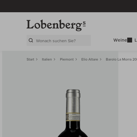
Weine
L
Search Layer
Start
Italien
Piemont
Elio Altare
Barolo La Morra 2