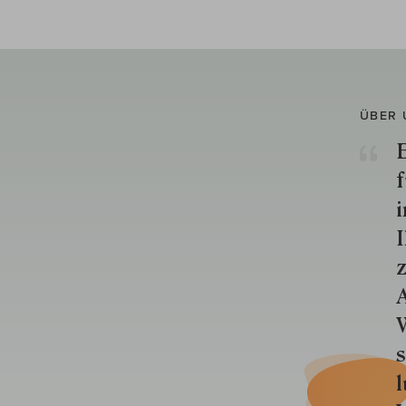
ÜBER 
E
f
i
I
z
A
W
s
l