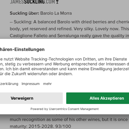
Suckling über:
Barolo La Morra
-- Suckling: A balanced Barolo with dried berries and cherrie
body, yet reserved and refined. Very silky. Lovely now. Thi
Castiglione Falleto and Serralunga really gave the quality i
Parker über:
Barolo La Morra
-- Parker: The 2008 Barolo is loaded with finesse and grace.
mint and minerals are some of the nuances that flow from t
Barolo. Floral notes reappear to frame the sublime finish. Al
much recognition as some of his other wines, but it is once
maturity: 2015-2028. 93/100