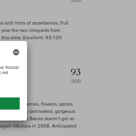
/100
s with hints of strawberries. Full
s year the two vineyards from
n this wine. Excellent. 93/100
93
/100
 Dark red cherries, flowers, spices,
his beautifully delineated, gorgeous
tare’s straight Barolo doesn’t get as
 again fabulous in 2008. Anticipated