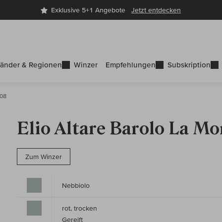
Exklusive 5+1 Angebote
Jetzt entdecken
änder & Regionen
Winzer
Empfehlungen
Subskription
008
Elio Altare Barolo La M
Zum Winzer
Nebbiolo
rot, trocken
Gereift