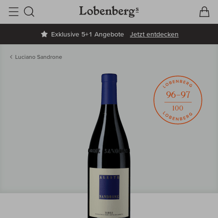
V
W
Suche
Exklusive 5+1 Angebote
Jetzt entdecken
Luciano Sandrone
96–97
100