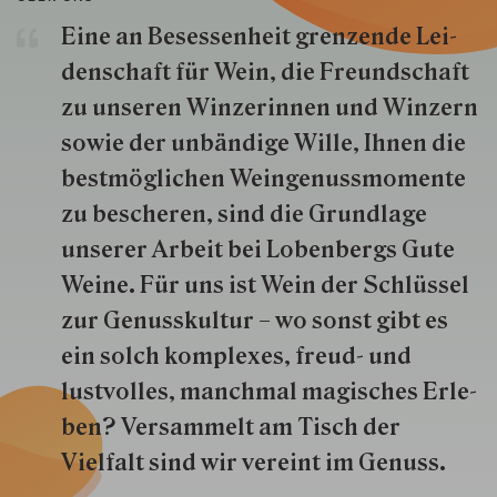
Eine an Besessenheit gren­zende Lei­
den­schaft für Wein, die Freund­schaft
zu unseren Win­zer­innen und Win­zern
so­wie der un­bän­dige Wille, Ihnen die
best­mög­lich­en Wein­genuss­momente
zu besche­ren, sind die Grund­lage
unserer Arbeit bei Lobenbergs Gute
Weine. Für uns ist Wein der Schlüs­sel
zur Genuss­kultur – wo sonst gibt es
ein solch kom­plexes, freud- und
lustvolles, manchmal ma­gisch­es Er­le­
ben? Versammelt am Tisch der
Vielfalt sind wir ver­eint im Genuss.