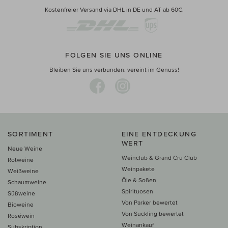
Kostenfreier Versand via DHL in DE und AT ab 60€.
FOLGEN SIE UNS ONLINE
Bleiben Sie uns verbunden, vereint im Genuss!
SORTIMENT
EINE ENTDECKUNG
WERT
Neue Weine
Weinclub & Grand Cru Club
Rotweine
Weinpakete
Weißweine
Öle & Soßen
Schaumweine
Spirituosen
Süßweine
Von Parker bewertet
Bioweine
Von Suckling bewertet
Roséwein
Weinankauf
Subskription