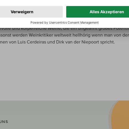
 bei der Weinbergsarbeit und der Ernte ist der Schlüssel zur
nden Qualität. Die Trauben der 1974 gepflanzten Reben werde
ng von Körben mit extrem kleiner Kapazität von Hand geerntet,
ge und schonende Fermentation. So entstehen aus der Alvarinh
rvolle und körperreiche Weine, die ein ungeahnt großes Potenti
sonst werden Weinkritiker weltweit hellhörig wenn man von de
en von Luis Cerdeiras und Dirk van der Niepoort spricht.
UNS