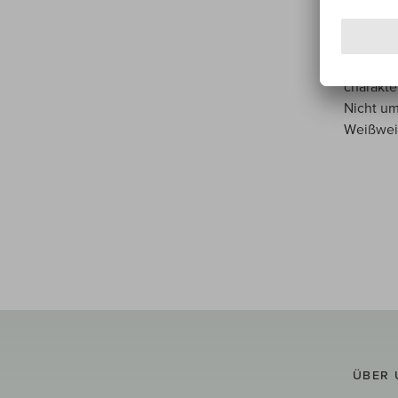
Sorgfalt
überrage
Verwendu
eine lan
charakte
Nicht um
Weißwein
ÜBER 