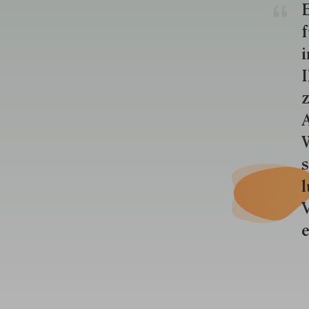
E
f
i
I
z
A
W
s
l
V
e