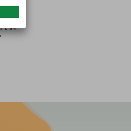
n unter
 es folgt
o-Traube
al haben.
n