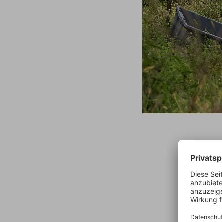
Die klei
Meeressp
herrsche
aus Rege
van der 
Einzella