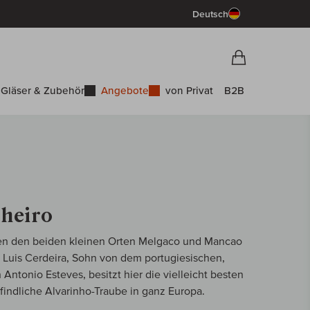
Deutsch
Vorschau War
Warenkorb
Gläser & Zubehör
Angebote
von Privat
B2B
lheiro
hen den beiden kleinen Orten Melgaco und Mancao
o. Luis Cerdeira, Sohn von dem portugiesischen,
Antonio Esteves, besitzt hier die vielleicht besten
indliche Alvarinho-Traube in ganz Europa.