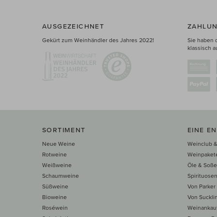
AUSGEZEICHNET
ZAHLUN
Gekürt zum Weinhändler des Jahres 2022!
Sie haben 
klassisch a
SORTIMENT
EINE E
Neue Weine
Weinclub &
Rotweine
Weinpaket
Weißweine
Öle & Soß
Schaumweine
Spirituose
Süßweine
Von Parker
Bioweine
Von Suckli
Roséwein
Weinankau