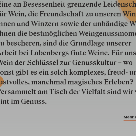
ine an Besessenheit gren­zende Lei­den­sch
ür Wein, die Freund­schaft zu unseren Win­
nnen und Win­zern so­wie der un­bän­dige Wi
hnen die best­mög­lich­en Wein­genuss­mom
u besche­ren, sind die Grund­lage unserer
rbeit bei Lobenbergs Gute Weine. Für uns
ein der Schlüs­sel zur Genuss­kultur – wo
onst gibt es ein solch kom­plexes, freud- u
ustvolles, manchmal ma­gisch­es Er­le­ben?
ersammelt am Tisch der Vielfalt sind wir 
int im Genuss.
Mehr 