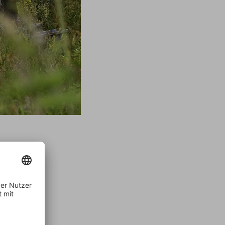
r
ischung
mit Dirk
eine
e