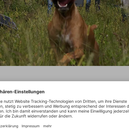
nen Parzellen liegen in einem Talkessel 200 Meter über dem
iegel, geschützt von Bergketten im Norden und Süden. Das hie
nde Mikroklima versorgt die Trauben mit genau der richtigen M
n, hohen Temperaturen und Sonnenschein. In Zusammenarbeit 
Niepoort bewirtschaftet Luis Cerdeira hier eine nur ein Hektar kl
ge und produziert einen Vinho Verde von Weltniveau. Besonder