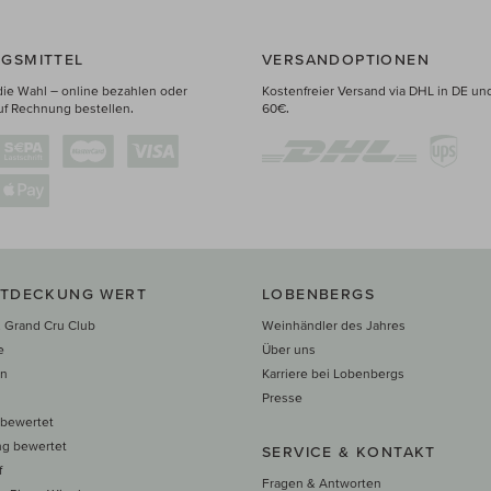
GSMITTEL
VERSANDOPTIONEN
die Wahl – online bezahlen oder
Kostenfreier Versand via DHL in DE un
uf Rechnung bestellen.
60€.
NTDECKUNG WERT
LOBENBERGS
 Grand Cru Club
Weinhändler des Jahres
e
Über uns
en
Karriere bei Lobenbergs
n
Presse
 bewertet
ng bewertet
SERVICE & KONTAKT
f
Fragen & Antworten