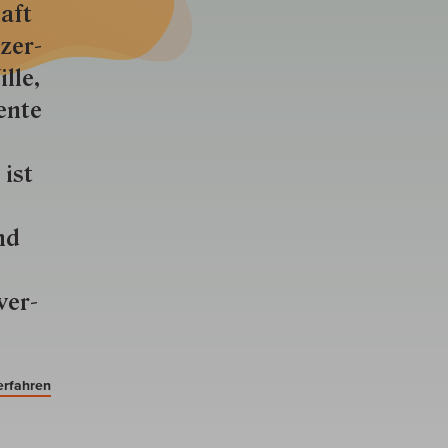
aft
zer­
lle,
ente
 ist
nd
ver­
erfahren