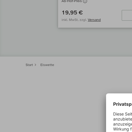
Ab-Hof-Preis
19,95 €
inkl. MwSt, zzgl.
Versand
Start
Eiswette
Die Brem