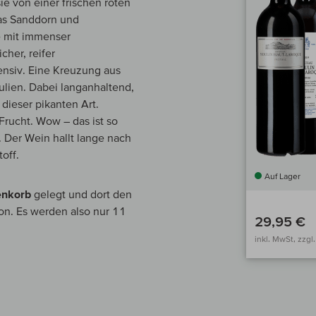
ie von einer frischen roten
was Sanddorn und
e mit immenser
cher, reifer
tensiv. Eine Kreuzung aus
ulien. Dabei langanhaltend,
 dieser pikanten Art.
Frucht. Wow – das ist so
 Der Wein hallt lange nach
toff.
Auf Lager
enkorb
gelegt und dort den
ion. Es werden also nur 11
29,95 €
inkl. MwSt, zzgl