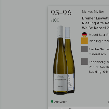
95–96
Markus Molitor
Bremer Eiswett
/100
Riesling Alte 
Weiße Kapsel 
Mosel Saar 
Riesling, tro
frische Säure
mineralisch
Lobenberg:
9
Parker:
93/1
Suckling:
94/
Auf Lager