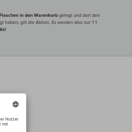
Flaschen in den Warenkorb
gelegt und dort den
egt haben, gilt die Aktion. Es werden also nur 11
is!
9 wird