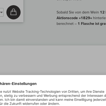
In den Warenkorb
Sobald Sie von dem Wein
12 
Aktionscode »1829«
hinterl
berechnet –
1 Flasche ist grat
Die Bremer Eiswette
Ob die Weser »geiht« oder »steiht«
er leben und lieben ihre Traditionen. Bei der Eiswette von 182