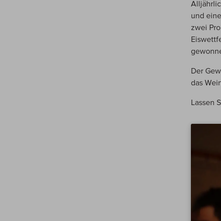
Alljährl
und eine
zwei Pro
Eiswettf
gewonne
Der Gew
das Wein
Lassen S