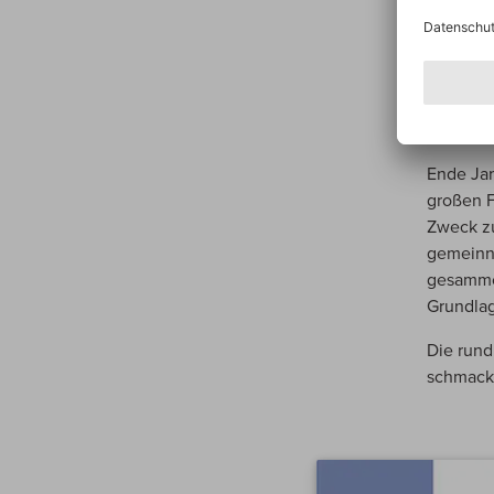
seit fas
steiht«,
Dies war
untergeo
hunderte
Ende Ja
großen F
Zweck zu
gemeinnü
gesammel
Grundlag
Die rund
schmackh