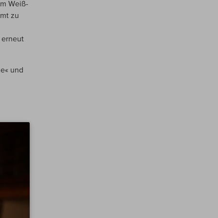
em Weiß-
mmt zu
b erneut
ue« und