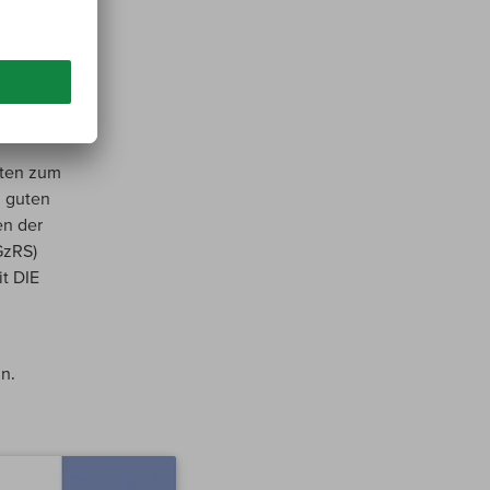
or
n kann.
h
sten zum
m guten
en der
GzRS)
t DIE
n.