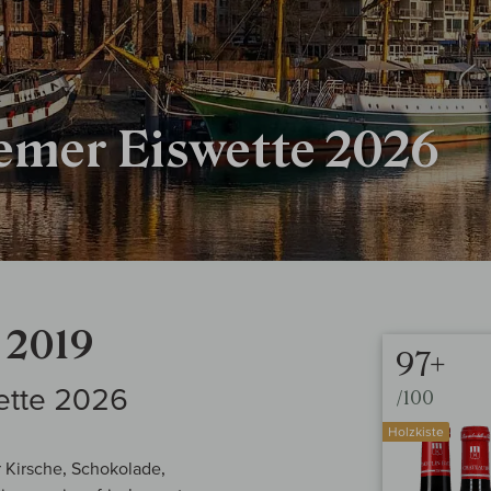
emer Eiswette 2026
 2019
97+
ette 2026
/100
Holzkiste
 Kirsche, Schokolade,