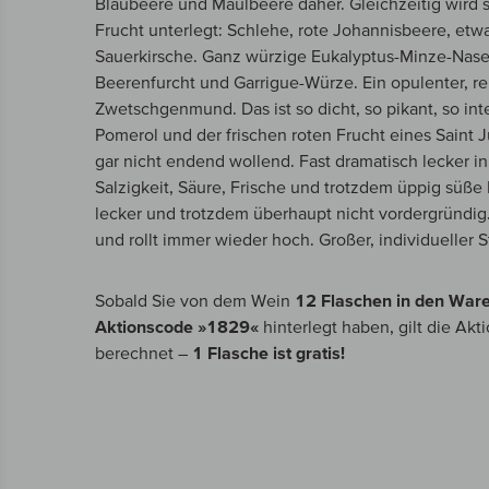
Blaubeere und Maulbeere daher. Gleichzeitig wird s
Frucht unterlegt: Schlehe, rote Johannisbeere, et
Sauerkirsche. Ganz würzige Eukalyptus-Minze-Nas
Beerenfurcht und Garrigue-Würze. Ein opulenter, rei
Zwetschgenmund. Das ist so dicht, so pikant, so in
Pomerol und der frischen roten Frucht eines Saint J
gar nicht endend wollend. Fast dramatisch lecker in
Salzigkeit, Säure, Frische und trotzdem üppig süße 
lecker und trotzdem überhaupt nicht vordergründig.
und rollt immer wieder hoch. Großer, individueller S
Sobald Sie von dem Wein
12 Flaschen in den War
Aktionscode »1829«
hinterlegt haben, gilt die Akt
berechnet –
1 Flasche ist gratis!