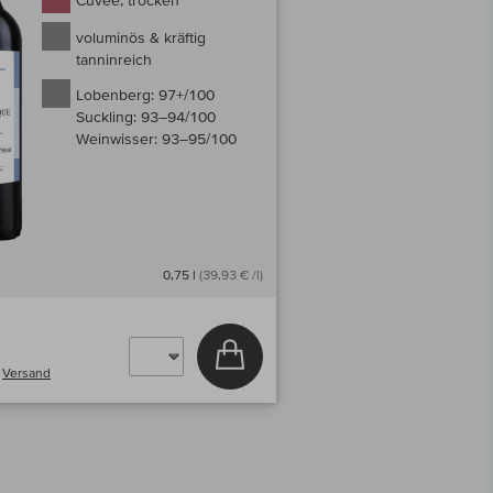
Cuvée, trocken
voluminös & kräftig
tanninreich
Lobenberg:
97+/100
Suckling:
93–94/100
Weinwisser:
93–95/100
0,75 l
(39,93 € /l)
In den Warenkorb
.
Versand