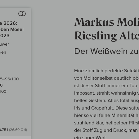
Auf den Wein-Vergleich
Markus Moli
e 2026:
Reben Mosel
Riesling Al
2023
Ruwer
Der Weißwein zu
cken
Eine ziemlich perfekte Selek
von Molitor selbst deutlich o
5–96/100
ist dieser Stoff immer ein Top
00
100
imposant, strahlt wahnsinnig 
helles Gestein. Alles total a
Iris und Grapefruit. Diese sat
hier so viel feine Mineralität
strahlend klar, hellgelber Pfi
der Stoff Zug und Druck, man 
0,75 l
(26,60 € /l)
ein super Wert.