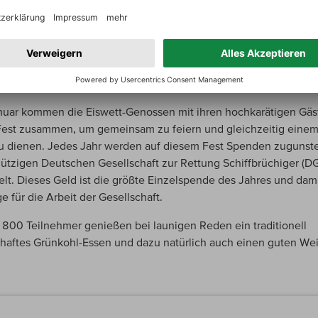
t 200 Jahren am 6. Januar die Frage gestellt, »of de Werser geiht 
 also ob man trockenen Fußes die Weser (auf dem Eis) überquere
 zuletzt 1947 der Fall. Aber die Antwort spielt dabei nur eine
rdnete Rolle. Es zählt das sehenswerte Spektakel, das alljährlic
 Zuschauer an den Weserdeich führt.
nuar kommen die Eiswett-Genossen mit ihren hochkarätigen Gä
est zusammen, um gemeinsam zu feiern und gleichzeitig eine
 dienen. Jedes Jahr werden auf diesem Fest Spenden zugunst
tzigen Deutschen Gesellschaft zur Rettung Schiffbrüchiger (D
t. Dieses Geld ist die größte Einzelspende des Jahres und dami
e für die Arbeit der Gesellschaft.
 800 Teilnehmer genießen bei launigen Reden ein traditionell
aftes Grünkohl-Essen und dazu natürlich auch einen guten Wei