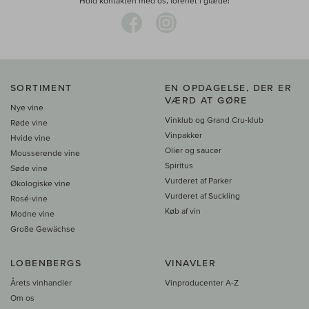
Hold kontakten med os, forenet i glæde!
SORTIMENT
EN OPDAGELSE, DER ER
VÆRD AT GØRE
Nye vine
Vinklub og Grand Cru-klub
Røde vine
Vinpakker
Hvide vine
Olier og saucer
Mousserende vine
Spiritus
Søde vine
Vurderet af Parker
Økologiske vine
Vurderet af Suckling
Rosé-vine
Køb af vin
Modne vine
Große Gewächse
LOBENBERGS
VINAVLER
Årets vinhandler
Vinproducenter A-Z
Om os