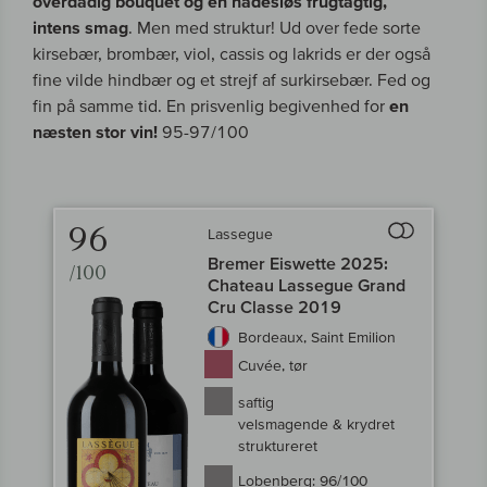
overdådig bouquet og en nådesløs frugtagtig,
intens smag
. Men med struktur! Ud over fede sorte
kirsebær, brombær, viol, cassis og lakrids er der også
fine vilde hindbær og et strejf af surkirsebær. Fed og
fin på samme tid. En prisvenlig begivenhed for
en
næsten stor vin!
95-97/100
96
Lassegue
Til sammenligni
Bremer Eiswette 2025:
/100
Chateau Lassegue Grand
Cru Classe 2019
Bordeaux, Saint Emilion
Cuvée, tør
saftig
velsmagende & krydret
struktureret
Lobenberg:
96/100