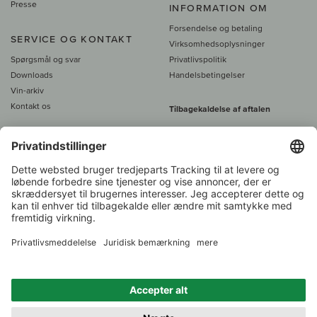
Presse
INFORMATION OM
Forsendelse og betaling
SERVICE OG KONTAKT
Virksomhedsoplysninger
Spørgsmål og svar
Privatlivspolitik
Downloads
Handelsbetingelser
Vin-arkiv
Kontakt os
Tilbagekaldelse af aftalen
Alle priser er inkl. moms, plus 39
DKK i fragt
- fra
450 DKK gratis fragt
Kundeservice:
+49 421 696 797-0
1.000 vinavlere –
Vinhandler
Tilbage
Over 7.000 vine
i år 2022