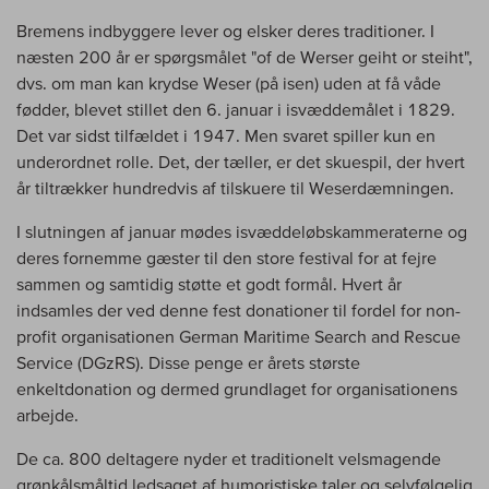
Bremens indbyggere lever og elsker deres traditioner. I
næsten 200 år er spørgsmålet "of de Werser geiht or steiht",
dvs. om man kan krydse Weser (på isen) uden at få våde
fødder, blevet stillet den 6. januar i isvæddemålet i 1829.
Det var sidst tilfældet i 1947. Men svaret spiller kun en
underordnet rolle. Det, der tæller, er det skuespil, der hvert
år tiltrækker hundredvis af tilskuere til Weserdæmningen.
I slutningen af januar mødes isvæddeløbskammeraterne og
deres fornemme gæster til den store festival for at fejre
sammen og samtidig støtte et godt formål. Hvert år
indsamles der ved denne fest donationer til fordel for non-
profit organisationen German Maritime Search and Rescue
Service (DGzRS). Disse penge er årets største
enkeltdonation og dermed grundlaget for organisationens
arbejde.
De ca. 800 deltagere nyder et traditionelt velsmagende
grønkålsmåltid ledsaget af humoristiske taler og selvfølgelig