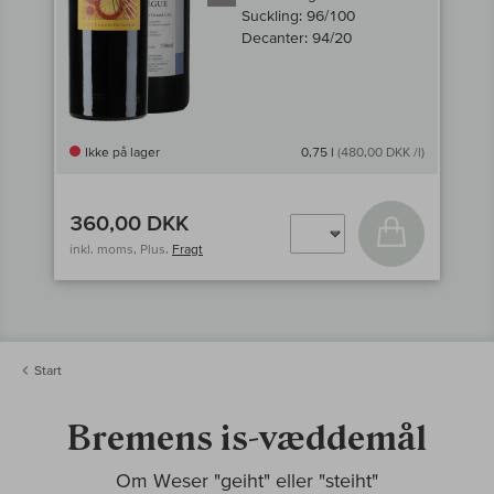
Suckling:
96/100
Decanter:
94/20
Ikke på lager
0,75 l
(480,00 DKK /l)
360,00 DKK
Læg i kurv
inkl. moms, Plus.
Fragt
Start
Bremens is-væddemål
Om Weser "geiht" eller "steiht"