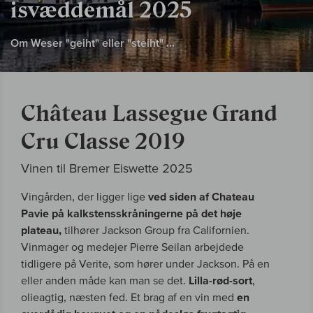
isvæddemål 2025
Om Weser "geiht" eller "steiht" ...
Château Lassegue Grand
Cru Classe 2019
Vinen til Bremer Eiswette 2025
Vingården, der ligger lige
ved siden af Chateau
Pavie
på kalkstensskråningerne på det høje
plateau,
tilhører Jackson Group fra Californien.
Vinmager og medejer Pierre Seilan arbejdede
tidligere på Verite, som hører under Jackson. På en
eller anden måde kan man se det.
Lilla-rød-sort
,
olieagtig, næsten fed. Et brag af en vin med
en