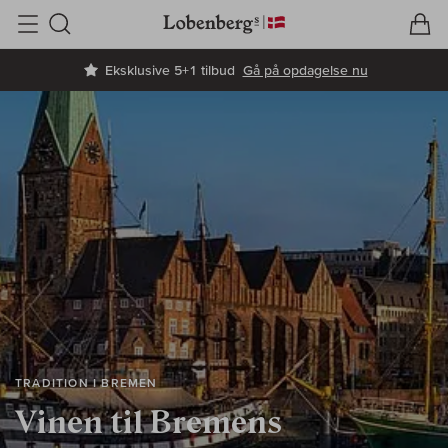
V
I
Søg
Eksklusive 5+1 tilbud
Gå på opdagelse nu
TRADITION I BREMEN
Vinen til Bremens