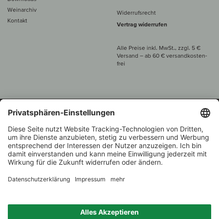
Weinarchiv
Widerrufsrecht
Kontakt
Vertrag widerrufen
Alle Preise inkl. MwSt., zzgl. 5 €
Versand
– ab
60 € versand­kosten­
frei
Beratung unter
+49 421 696 797-0
1.000 Winzer –
Weinhändler
Zurück
Über 7.000 Weine
des Jahres 2022