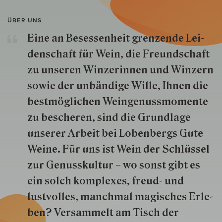
ÜBER UNS
Eine an Besessenheit gren­zende Lei­
den­schaft für Wein, die Freund­schaft
zu unseren Win­zer­innen und Win­zern
so­wie der un­bän­dige Wille, Ihnen die
best­mög­lich­en Wein­genuss­momente
zu besche­ren, sind die Grund­lage
unserer Arbeit bei Lobenbergs Gute
Weine. Für uns ist Wein der Schlüs­sel
zur Genuss­kultur – wo sonst gibt es
ein solch kom­plexes, freud- und
lustvolles, manchmal ma­gisch­es Er­le­
ben? Versammelt am Tisch der