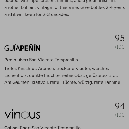
bodied, with ripe, present tannins, and a great finish, it's
another brilliant vintage for this wine. Give bottles 2-4 years
and it will keep for 2-3 decades.
95
/100
Penin über:
San Vicente Tempranillo
Tiefes Kirschrot. Aromen: trockene Kräuter, weiches
Eichenholz, dunkle Früchte, reifes Obst, geröstetes Brot.
Am Gaumen: kraftvoll, reife Früchte, würzig, reife Tannine.
94
/100
Galloni über:
San Vicente Tempranillo