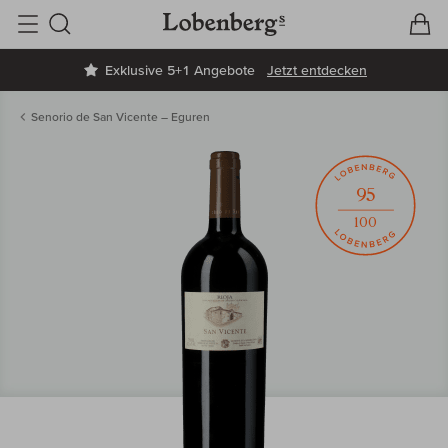
V
W
Suche
Exklusive 5+1 Angebote
Jetzt entdecken
Senorio de San Vicente – Eguren
95
100