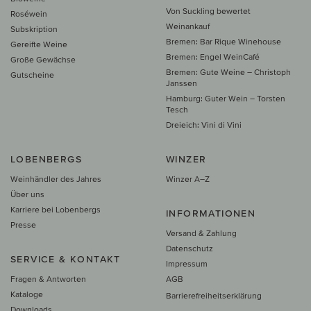
Von Suckling bewertet
Roséwein
Weinankauf
Subskription
Bremen: Bar Rique Winehouse
Gereifte Weine
Bremen: Engel WeinCafé
Große Gewächse
Bremen: Gute Weine – Christoph
Gutscheine
Janssen
Hamburg: Guter Wein – Torsten
Tesch
Dreieich: Vini di Vini
LOBENBERGS
WINZER
Weinhändler des Jahres
Winzer A–Z
Über uns
Karriere bei Lobenbergs
INFORMATIONEN
Presse
Versand & Zahlung
Datenschutz
SERVICE & KONTAKT
Impressum
Fragen & Antworten
AGB
Kataloge
Barrierefreiheitserklärung
Downloads