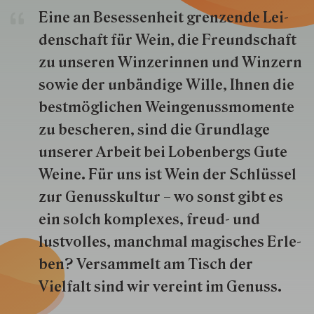
Eine an Besessenheit gren­zende Lei­
den­schaft für Wein, die Freund­schaft
zu unseren Win­zer­innen und Win­zern
so­wie der un­bän­dige Wille, Ihnen die
best­mög­lich­en Wein­genuss­momente
zu besche­ren, sind die Grund­lage
unserer Arbeit bei Lobenbergs Gute
Weine. Für uns ist Wein der Schlüs­sel
zur Genuss­kultur – wo sonst gibt es
ein solch kom­plexes, freud- und
lustvolles, manchmal ma­gisch­es Er­le­
ben? Versammelt am Tisch der
Vielfalt sind wir ver­eint im Genuss.