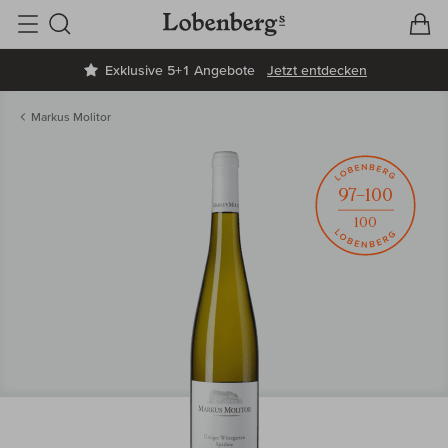
V
W
Suche
Exklusive 5+1 Angebote
Jetzt entdecken
Markus Molitor
97–100
100