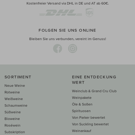
Kostenfreier Versand via DHL in DE und AT ab 60€.
FOLGEN SIE UNS ONLINE
Bleiben Sie uns verbunden, vereint im Genuss!
SORTIMENT
EINE ENTDECKUNG
WERT
Neue Weine
Weinclub & Grand Cru Club
Rotweine
Weinpakete
Weißweine
Öle & Soßen
Schaumweine
Spirituosen
Süßweine
Von Parker bewertet
Bioweine
Von Suckling bewertet
Roséwein
Weinankauf
Subskription