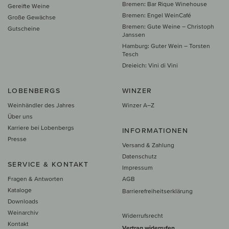
Bremen: Bar Rique Winehouse
Gereifte Weine
Bremen: Engel WeinCafé
Große Gewächse
Bremen: Gute Weine – Christoph
Gutscheine
Janssen
Hamburg: Guter Wein – Torsten
Tesch
Dreieich: Vini di Vini
LOBENBERGS
WINZER
Weinhändler des Jahres
Winzer A–Z
Über uns
Karriere bei Lobenbergs
INFORMATIONEN
Presse
Versand & Zahlung
Datenschutz
SERVICE & KONTAKT
Impressum
Fragen & Antworten
AGB
Kataloge
Barrierefreiheitserklärung
Downloads
Weinarchiv
Widerrufsrecht
Kontakt
Vertrag widerrufen