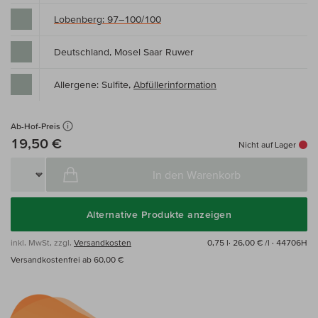
Lobenberg: 97–100/100
Deutschland, Mosel Saar Ruwer
Allergene: Sulfite,
Abfüllerinformation
Ab-Hof-Preis
19,50 €
Nicht auf Lager
In den Warenkorb
Alternative Produkte anzeigen
inkl. MwSt, zzgl.
Versandkosten
0,75 l·
26,00 € /l
· 44706H
Versandkostenfrei ab 60,00 €