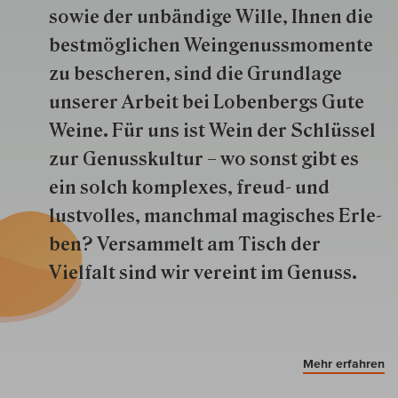
so­wie der un­bän­dige Wille, Ihnen die
best­mög­lich­en Wein­genuss­momente
zu besche­ren, sind die Grund­lage
unserer Arbeit bei Lobenbergs Gute
Weine. Für uns ist Wein der Schlüs­sel
zur Genuss­kultur – wo sonst gibt es
ein solch kom­plexes, freud- und
lustvolles, manchmal ma­gisch­es Er­le­
ben? Versammelt am Tisch der
Vielfalt sind wir ver­eint im Genuss.
Mehr erfahren