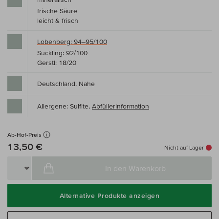
frische Säure
leicht & frisch
Lobenberg: 94–95/100
Suckling: 92/100
Gerstl: 18/20
Deutschland, Nahe
Allergene: Sulfite,
Abfüllerinformation
Ab-Hof-Preis
13,50 €
Nicht auf Lager
In den Warenkorb
Alternative Produkte anzeigen