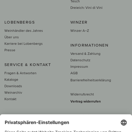
Tesch
Dreieich: Vini di Vini
LOBENBERGS
WINZER
Weinhändler des Jahres
Winzer A–Z
Über uns
Karriere bei Lobenbergs
INFORMATIONEN
Presse
Versand & Zahlung
Datenschutz
SERVICE & KONTAKT
Impressum
Fragen & Antworten
AGB
Kataloge
Barrierefreiheitserklärung
Downloads
Weinarchiv
Widerrufsrecht
Kontakt
Vertrag widerrufen
Alle Preise inkl. MwSt., zzgl. 5 €
Versand
– ab
60 € versand­kosten­
frei