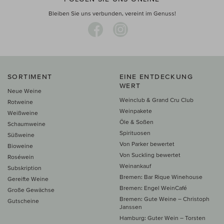
Bleiben Sie uns verbunden, vereint im Genuss!
SORTIMENT
EINE ENTDECKUNG
WERT
Neue Weine
Weinclub & Grand Cru Club
Rotweine
Weinpakete
Weißweine
Öle & Soßen
Schaumweine
Spirituosen
Süßweine
Von Parker bewertet
Bioweine
Von Suckling bewertet
Roséwein
Weinankauf
Subskription
Bremen: Bar Rique Winehouse
Gereifte Weine
Bremen: Engel WeinCafé
Große Gewächse
Bremen: Gute Weine – Christoph
Gutscheine
Janssen
Hamburg: Guter Wein – Torsten