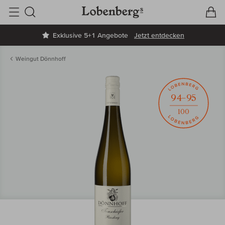
V
W
Suche
Exklusive 5+1 Angebote
Jetzt entdecken
Weingut Dönnhoff
94–95
100