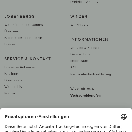
Dreieich: Vini di Vini
LOBENBERGS
WINZER
Weinhändler des Jahres
Winzer A–Z
Über uns
Karriere bei Lobenbergs
INFORMATIONEN
Presse
Versand & Zahlung
Datenschutz
SERVICE & KONTAKT
Impressum
Fragen & Antworten
AGB
Kataloge
Barrierefreiheitserklärung
Downloads
Weinarchiv
Widerrufsrecht
Kontakt
Vertrag widerrufen
Alle Preise inkl. MwSt., zzgl. 5 €
Versand
– ab
60 € versand­kosten­
frei