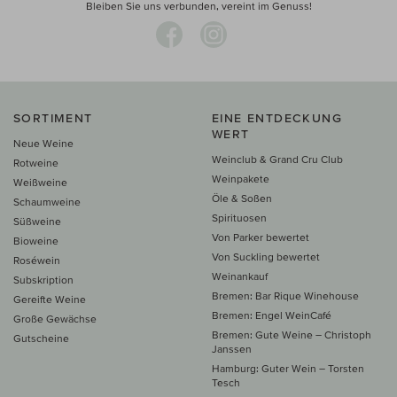
Bleiben Sie uns verbunden, vereint im Genuss!
SORTIMENT
EINE ENTDECKUNG
WERT
Neue Weine
Weinclub & Grand Cru Club
Rotweine
Weinpakete
Weißweine
Öle & Soßen
Schaumweine
Spirituosen
Süßweine
Von Parker bewertet
Bioweine
Von Suckling bewertet
Roséwein
Weinankauf
Subskription
Bremen: Bar Rique Winehouse
Gereifte Weine
Bremen: Engel WeinCafé
Große Gewächse
Bremen: Gute Weine – Christoph
Gutscheine
Janssen
Hamburg: Guter Wein – Torsten
Tesch