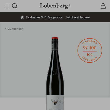
V
W
Suche
Exklusive 5+1 Angebote
Jetzt entdecken
Gunderloch
97–100
100