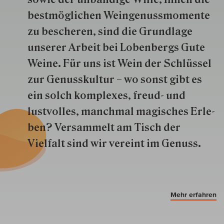
best­mög­lich­en Wein­genuss­momente
zu besche­ren, sind die Grund­lage
unserer Arbeit bei Lobenbergs Gute
Weine. Für uns ist Wein der Schlüs­sel
zur Genuss­kultur – wo sonst gibt es
ein solch kom­plexes, freud- und
lustvolles, manchmal ma­gisch­es Er­le­
ben? Versammelt am Tisch der
Vielfalt sind wir ver­eint im Genuss.
Mehr erfahren