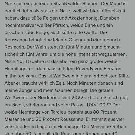
Nase mit einem feinen Strauß wilder Blumen. Der Mund ist
deutlich intensiver als die Nase, weil wir hier Löffelbiskuit
haben, dazu süße Feigen und Akazienhonig. Daneben
hochintensiver weißer Pfirsich, weiße Birne und ein
bisschen süße Feige, auch süße reife Quitte. Die
Roussanne bringt eine leichte Ölspur und einen Hauch
Rosmarin. Der Wein steht für fünf Minuten und braucht
sicherlich fünf Jahre, um die hohe Intensität wegzuatmen.
Nach 10, 15 Jahre ist das aber ein ganz großer weißer
Hermitage, der durchaus mit dem Reverdy von Ferraton
mithalten kann. Das ist Weißwein in der allerhöchsten Rille.
Aber er braucht wirklich Zeit. Noch Minuten danach sind
meine Zunge und mein Gaumen belegt. Die großen
Weißweine der Nordrhône sind 2022 extraterrestrisch gut,
druckvoll, vibrierend und voller Rasse. 100/100 *** Der
weiße Hermitage von Tardieu besteht aus 80 Prozent
Marsanne und 20 Prozent Roussanne. Er stammt aus vier
verschiedenen Lagen im Hermitage. Die Marsanne-Reben
sind über 50 Jahre alt, die Roussanne-Reben über 40