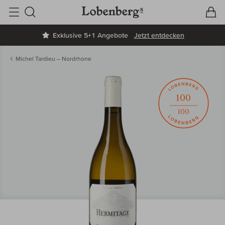
V
W
Suche
Exklusive 5+1 Angebote
Jetzt entdecken
Michel Tardieu – Nordrhone
100
100