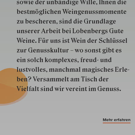
so­wie der un­bän­dige Wille, Ihnen die
best­mög­lich­en Wein­genuss­momente
zu besche­ren, sind die Grund­lage
unserer Arbeit bei Lobenbergs Gute
Weine. Für uns ist Wein der Schlüs­sel
zur Genuss­kultur – wo sonst gibt es
ein solch kom­plexes, freud- und
lustvolles, manchmal ma­gisch­es Er­le­
ben? Versammelt am Tisch der
Vielfalt sind wir ver­eint im Genuss.
Mehr erfahren