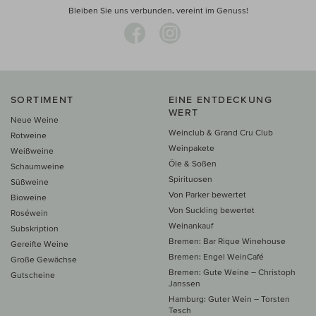
Bleiben Sie uns verbunden, vereint im Genuss!
SORTIMENT
EINE ENTDECKUNG
WERT
Neue Weine
Weinclub & Grand Cru Club
Rotweine
Weinpakete
Weißweine
Öle & Soßen
Schaumweine
Spirituosen
Süßweine
Von Parker bewertet
Bioweine
Von Suckling bewertet
Roséwein
Weinankauf
Subskription
Bremen: Bar Rique Winehouse
Gereifte Weine
Bremen: Engel WeinCafé
Große Gewächse
Bremen: Gute Weine – Christoph
Gutscheine
Janssen
Hamburg: Guter Wein – Torsten
Tesch