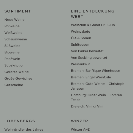
SORTIMENT
EINE ENTDECKUNG
WERT
Neue Weine
Weinclub & Grand Cru Club
Rotweine
Weinpakete
Weißweine
Öle & Soßen
Schaumweine
Spirituosen
Süßweine
Von Parker bewertet
Bioweine
Von Suckling bewertet
Roséwein
Weinankauf
Subskription
Bremen: Bar Rique Winehouse
Gereifte Weine
Bremen: Engel WeinCafé
Große Gewächse
Bremen: Gute Weine – Christoph
Gutscheine
Janssen
Hamburg: Guter Wein – Torsten
Tesch
Dreieich: Vini di Vini
LOBENBERGS
WINZER
Weinhändler des Jahres
Winzer A–Z