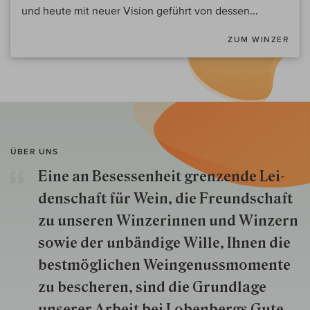
und heute mit neuer Vision geführt von dessen...
ZUM WINZER
ÜBER UNS
Eine an Besessenheit gren­zende Lei­
den­schaft für Wein, die Freund­schaft
zu unseren Win­zer­innen und Win­zern
so­wie der un­bän­dige Wille, Ihnen die
best­mög­lich­en Wein­genuss­momente
zu besche­ren, sind die Grund­lage
unserer Arbeit bei Lobenbergs Gute