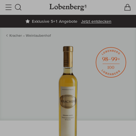
V
W
Suche
Exklusive 5+1 Angebote
Jetzt entdecken
Kracher – Weinlaubenhof
98–99+
100