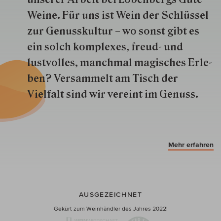
Weine. Für uns ist Wein der Schlüs­sel
zur Genuss­kultur – wo sonst gibt es
ein solch kom­plexes, freud- und
lustvolles, manchmal ma­gisch­es Er­le­
ben? Versammelt am Tisch der
Vielfalt sind wir ver­eint im Genuss.
Mehr erfahren
AUSGEZEICHNET
Gekürt zum Weinhändler des Jahres 2022!