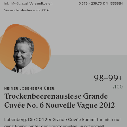
inkl. MwSt, zzgl.
Versandkosten
0,375 l·
239,73 € /l
· 55588H
Versandkostenfrei ab 60,00 €
98–99+
/100
HEINER LOBENBERG ÜBER:
Trockenbeerenauslese Grande
Cuvée No. 6 Nouvelle Vague 2012
Lobenberg: Die 2012er Grande Cuvée kommt für mich nur
ganz knapp hinter der grenzgenialen, ja potenziell