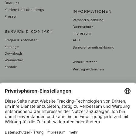
Über uns
Karriere bei Lobenbergs
INFORMATIONEN
Presse
Versand & Zahlung
Datenschutz
SERVICE & KONTAKT
Impressum
Fragen & Antworten
AGB
Kataloge
Barrierefreiheitserklärung
Downloads
Weinarchiv
Widerrufsrecht
Kontakt
Vertrag widerrufen
Alle Preise inkl. MwSt., zzgl. 5 €
Versand
– ab
60 € versand­kosten­
frei
Beratung unter