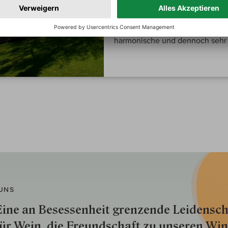
ein echtes, spaßiges und genus
traditionellen Rebsorten baut 
Chardonnay an. Seine Gewächse
harmonische und dennoch sehr k
UNS
ine an Besessenheit gren­zende Lei­den­sch
ür Wein, die Freund­schaft zu unseren Win­