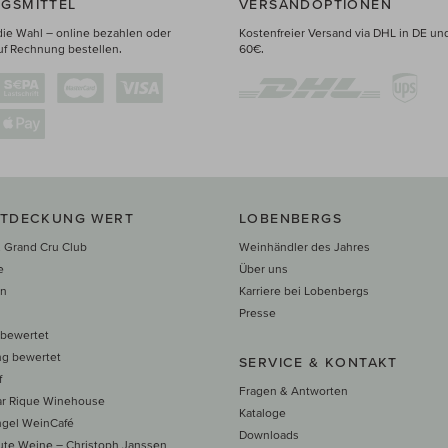
GSMITTEL
VERSANDOPTIONEN
die Wahl – online bezahlen oder
Kostenfreier Versand via DHL in DE un
uf Rechnung bestellen.
60€.
NTDECKUNG WERT
LOBENBERGS
 Grand Cru Club
Weinhändler des Jahres
e
Über uns
en
Karriere bei Lobenbergs
n
Presse
 bewertet
ng bewertet
SERVICE & KONTAKT
f
Fragen & Antworten
ar Rique Winehouse
Kataloge
ngel WeinCafé
Downloads
te Weine – Christoph Janssen