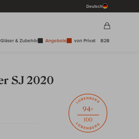
Deutsch
Vorschau War
Warenkorb
Gläser & Zubehör
Angebote
von Privat
B2B
er SJ 2020
94+
100