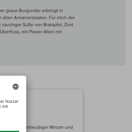
er graue Burgunder erbringt in
n allen Anrainerstaaten. Für mich der
 rauchiger Süße von Bratapfel, Zimt
m Überfluss, ein Power-Wein mit
m experimentierfreudiger Winzer und