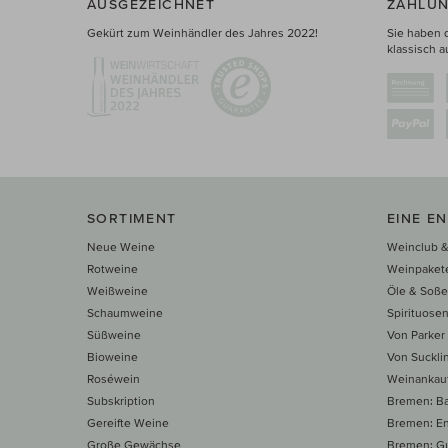
AUSGEZEICHNET
ZAHLUN
Gekürt zum Weinhändler des Jahres 2022!
Sie haben 
klassisch a
SORTIMENT
EINE E
Neue Weine
Weinclub &
Rotweine
Weinpaket
Weißweine
Öle & Soß
Schaumweine
Spirituose
Süßweine
Von Parker
Bioweine
Von Suckli
Roséwein
Weinankau
Subskription
Bremen: B
Gereifte Weine
Bremen: E
Große Gewächse
Bremen: Gu