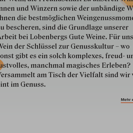
nnen und Win­zern so­wie der un­bän­dige Wi
hnen die best­mög­lich­en Wein­genuss­mom
u besche­ren, sind die Grund­lage unserer
rbeit bei Lobenbergs Gute Weine. Für uns
ein der Schlüs­sel zur Genuss­kultur – wo
onst gibt es ein solch kom­plexes, freud- u
ustvolles, manchmal ma­gisch­es Er­le­ben?
ersammelt am Tisch der Vielfalt sind wir 
int im Genuss.
Mehr 