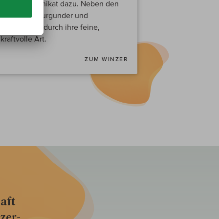
sfreudiges Unikat dazu. Neben den
er auch Weißburgunder und
 bestechen durch ihre feine,
raftvolle Art.
ZUM WINZER
aft
zer­