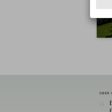
ÜBER 
E
f