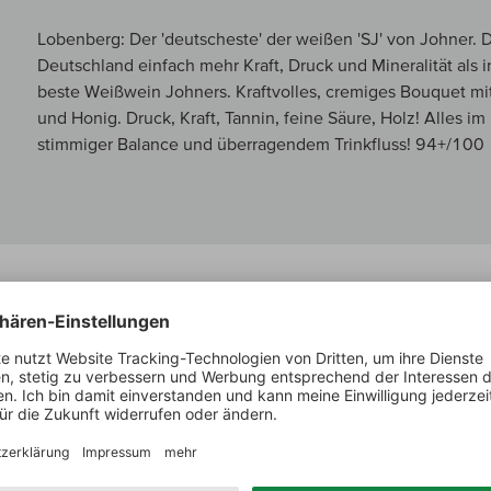
Lobenberg: Der 'deutscheste' der weißen 'SJ' von Johner. D
Deutschland einfach mehr Kraft, Druck und Mineralität als i
beste Weißwein Johners. Kraftvolles, cremiges Bouquet mit
und Honig. Druck, Kraft, Tannin, feine Säure, Holz! Alles i
stimmiger Balance und überragendem Trinkfluss! 94+/100
MEIN WINZER
Johner
Karl-Heinz Johner ist ein enor