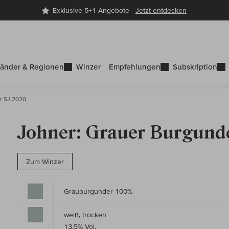
Exklusive 5+1 Angebote
Jetzt entdecken
änder & Regionen
Winzer
Empfehlungen
Subskription
r SJ 2020
Johner: Grauer Burgund
Zum Winzer
Grauburgunder 100%
weiß, trocken
13,5% Vol.