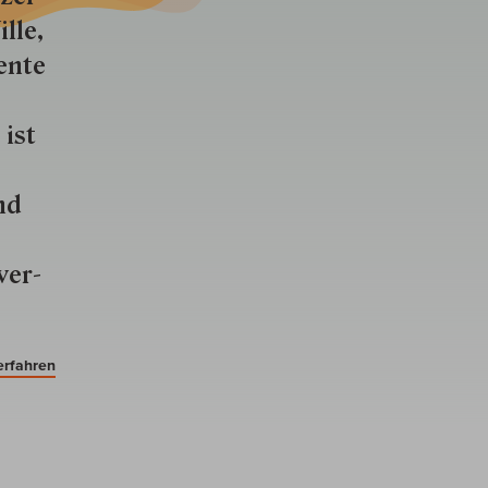
lle,
ente
 ist
nd
ver­
erfahren