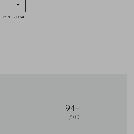
33 € /l
· 59074H
94+
/100