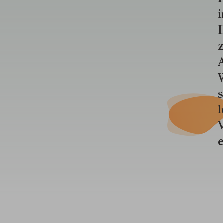
i
I
z
A
W
s
l
V
e