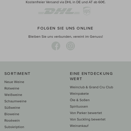
Kostenfreier Versand via DHL in DE und AT ab 60€.
FOLGEN SIE UNS ONLINE
Bleiben Sie uns verbunden, vereint im Genuss!
SORTIMENT
EINE ENTDECKUNG
WERT
Neue Weine
Weinclub & Grand Cru Club
Rotweine
Weinpakete
Weißweine
Öle & Soßen
Schaumweine
Spirituosen
Süßweine
Von Parker bewertet
Bioweine
Von Suckling bewertet
Roséwein
Weinankauf
Subskription