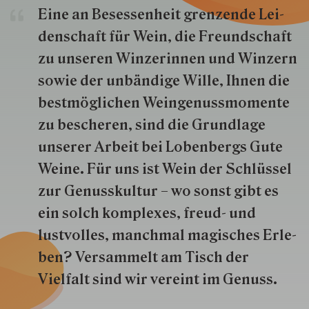
Eine an Besessenheit gren­zende Lei­
den­schaft für Wein, die Freund­schaft
zu unseren Win­zer­innen und Win­zern
so­wie der un­bän­dige Wille, Ihnen die
best­mög­lich­en Wein­genuss­momente
zu besche­ren, sind die Grund­lage
unserer Arbeit bei Lobenbergs Gute
Weine. Für uns ist Wein der Schlüs­sel
zur Genuss­kultur – wo sonst gibt es
ein solch kom­plexes, freud- und
lustvolles, manchmal ma­gisch­es Er­le­
ben? Versammelt am Tisch der
Vielfalt sind wir ver­eint im Genuss.