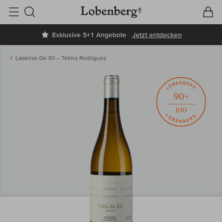
V
W
Suche
Exklusive 5+1 Angebote
Jetzt entdecken
Ladeiras Do Xil – Telmo Rodriguez
90+
100