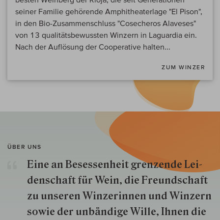
seiner Familie gehörende Amphitheaterlage "El Pison",
in den Bio-Zusammenschluss "Cosecheros Alaveses"
von 13 qualitätsbewussten Winzern in Laguardia ein.
Nach der Auflösung der Cooperative halten...
ZUM WINZER
ÜBER UNS
Eine an Besessenheit gren­zende Lei­
den­schaft für Wein, die Freund­schaft
zu unseren Win­zer­innen und Win­zern
so­wie der un­bän­dige Wille, Ihnen die