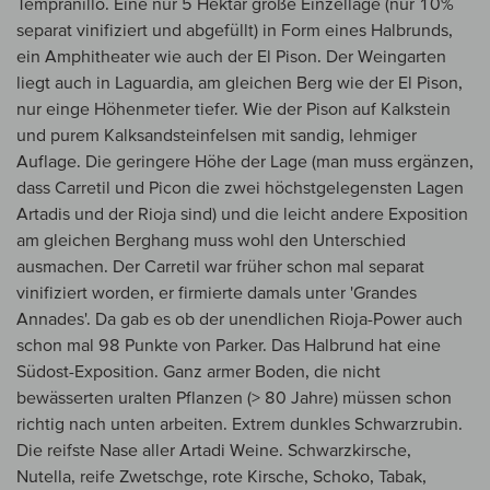
Tempranillo. Eine nur 5 Hektar große Einzellage (nur 10%
separat vinifiziert und abgefüllt) in Form eines Halbrunds,
ein Amphitheater wie auch der El Pison. Der Weingarten
liegt auch in Laguardia, am gleichen Berg wie der El Pison,
nur einge Höhenmeter tiefer. Wie der Pison auf Kalkstein
und purem Kalksandsteinfelsen mit sandig, lehmiger
Auflage. Die geringere Höhe der Lage (man muss ergänzen,
dass Carretil und Picon die zwei höchstgelegensten Lagen
Artadis und der Rioja sind) und die leicht andere Exposition
am gleichen Berghang muss wohl den Unterschied
ausmachen. Der Carretil war früher schon mal separat
vinifiziert worden, er firmierte damals unter 'Grandes
Annades'. Da gab es ob der unendlichen Rioja-Power auch
schon mal 98 Punkte von Parker. Das Halbrund hat eine
Südost-Exposition. Ganz armer Boden, die nicht
bewässerten uralten Pflanzen (> 80 Jahre) müssen schon
richtig nach unten arbeiten. Extrem dunkles Schwarzrubin.
Die reifste Nase aller Artadi Weine. Schwarzkirsche,
Nutella, reife Zwetschge, rote Kirsche, Schoko, Tabak,