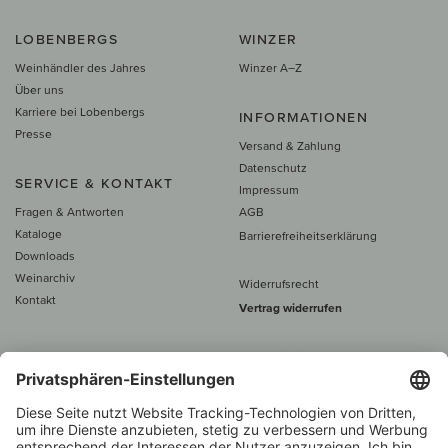
LOBENBERGS
WINZER
Weinhändler des Jahres
Winzer A–Z
Über uns
Karriere bei Lobenbergs
INFORMATIONEN
Presse
Versand & Zahlung
Datenschutz
SERVICE & KONTAKT
Impressum
Fragen & Antworten
AGB
Kataloge
Barrierefreiheitserklärung
Downloads
Weinarchiv
Widerrufsrecht
Kontakt
Vertrag widerrufen
Alle Preise inkl. MwSt., zzgl. 5 €
Versand
– ab
60 € versand­kosten­
frei