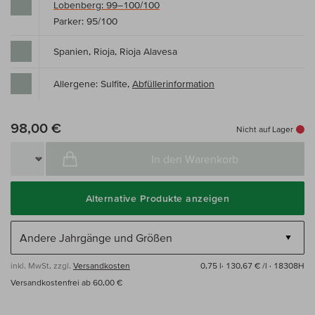
Lobenberg: 99–100/100
Parker: 95/100
Spanien, Rioja, Rioja Alavesa
Allergene: Sulfite,
Abfüllerinformation
98,00 €
Nicht auf Lager
In den Warenkorb
Alternative Produkte anzeigen
inkl. MwSt, zzgl.
Versandkosten
0,75 l·
130,67 € /l
· 18308H
Versandkostenfrei ab 60,00 €