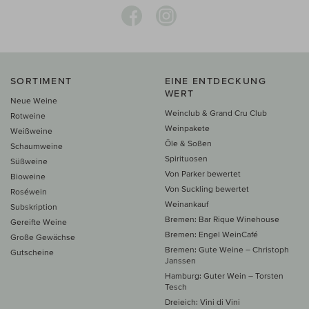
SORTIMENT
EINE ENTDECKUNG
WERT
Neue Weine
Weinclub & Grand Cru Club
Rotweine
Weinpakete
Weißweine
Öle & Soßen
Schaumweine
Spirituosen
Süßweine
Von Parker bewertet
Bioweine
Von Suckling bewertet
Roséwein
Weinankauf
Subskription
Bremen: Bar Rique Winehouse
Gereifte Weine
Bremen: Engel WeinCafé
Große Gewächse
Bremen: Gute Weine – Christoph
Gutscheine
Janssen
Hamburg: Guter Wein – Torsten
Tesch
Dreieich: Vini di Vini