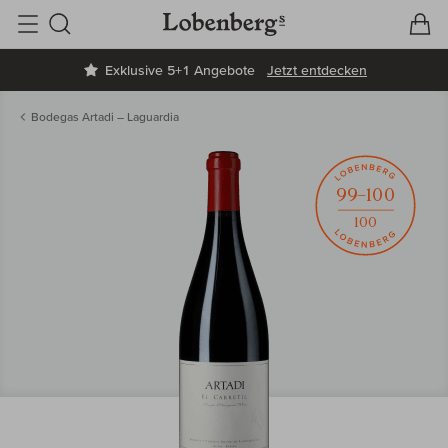
V
W
Suche
Exklusive 5+1 Angebote
Jetzt entdecken
Bodegas Artadi – Laguardia
99–100
100