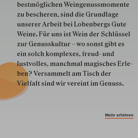
best­mög­lich­en Wein­genuss­momente
zu besche­ren, sind die Grund­lage
unserer Arbeit bei Lobenbergs Gute
Weine. Für uns ist Wein der Schlüs­sel
zur Genuss­kultur – wo sonst gibt es
ein solch kom­plexes, freud- und
lustvolles, manchmal ma­gisch­es Er­le­
ben? Versammelt am Tisch der
Vielfalt sind wir ver­eint im Genuss.
Mehr erfahren